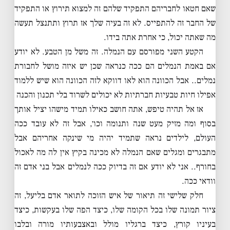
שאם חטאו לחבריהם התפקיד שלהם זה למצוא תירוץ או התפקיד
של החבר זה להתפייס. לא זה בעיה שלך אז תרוץ ותתנצל תעשה
מה שאתה יכול, כי אחרת אתה בידו.
הקטע השני מפורסם עם הנמלה. זה משל מן הטבע. לא יודע
אם באמת הנמלים הם ככה כנראה שכן יש איזה מושל לחבורת
נמלים.. אבל הכוונה הוא לאו דווקא לזה הכוונה הוא שיש ללמוד
אפילו חיות טבעיות חברתיות לא יכולים לשרוד בלי תכנון והכנה
אז אל תהיה טיפש, אתה חושב כאילו תמיד מישהו יציל אותך
בסוף ומה מזיק מעט שנה ותנומה וכו׳, אבל זה לא עובד ככה
העולם, לילדים נראה שתמיד יהיה מי שינקה אחריהם אבל
מתבגרים ומגלים שאם הנמלה לא מכינה בקיץ אין לה מה לאכול
בחורף.. אני לא יודע אם זה בדיוק ככה לנמלים אבל בני אדם זה
וודאי ככה.
חלק שלישי זה תיאור של איש הזוכה לתואר אדם בליעל, זה
ציור תמונה שלו בכל הקומה שלו, כיצד הפה שלו בעקשות, כיצד
בעיניו קורץ, כיצד ברגליו מולל ובאצבעותיו מורה ובלבו