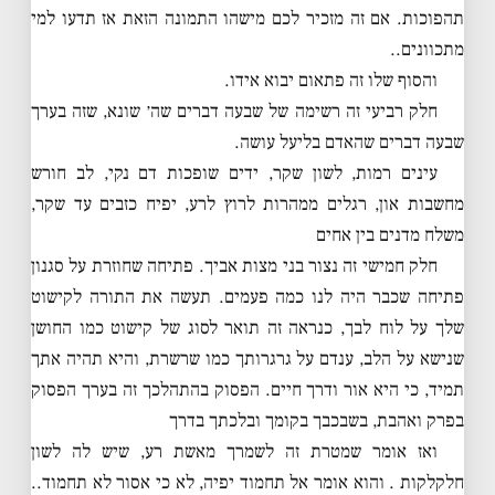
תהפוכות. אם זה מזכיר לכם מישהו התמונה הזאת אז תדעו למי
מתכוונים..
והסוף שלו זה פתאום יבוא אידו.
חלק רביעי זה רשימה של שבעה דברים שה׳ שונא, שזה בערך
שבעה דברים שהאדם בליעל עושה.
עינים רמות, לשון שקר, ידים שופכות דם נקי, לב חורש
מחשבות און, רגלים ממהרות לרוץ לרע, יפיח כזבים עד שקר,
משלח מדנים בין אחים
חלק חמישי זה נצור בני מצות אביך. פתיחה שחוזרת על סגנון
פתיחה שכבר היה לנו כמה פעמים. תעשה את התורה לקישוט
שלך על לוח לבך, כנראה זה תואר לסוג של קישוט כמו החושן
שנישא על הלב, ענדם על גרגרותך כמו שרשרת, והיא תהיה אתך
תמיד, כי היא אור ודרך חיים. הפסוק בהתהלכך זה בערך הפסוק
בפרק ואהבת, בשבכבך בקומך ובלכתך בדרך
ואז אומר שמטרת זה לשמרך מאשת רע, שיש לה לשון
חלקלקות . והוא אומר אל תחמוד יפיה, לא כי אסור לא תחמוד..