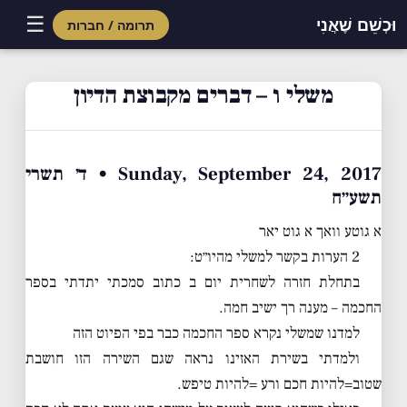
☰
וּכְשֵׁם שֶׁאֲנִי
תרומה / חברות
Skip
to
משלי ו – דברים מקבוצת הדיון
content
Sunday, September 24, 2017 • ד׳ תשרי
תשע״ח
א גוטע וואך א גוט יאר
2 הערות בקשר למשלי מהיו״ט:
בתחלת חזרה לשחרית יום ב כתוב סמכתי יתדתי בספר
החכמה – מענה רך ישיב חמה.
למדנו שמשלי נקרא ספר החכמה כבר בפי הפיוט הזה
ולמדתי בשירת האזינו נראה שגם השירה הזו חושבת
שטוב=להיות חכם ורע =להיות טיפש.