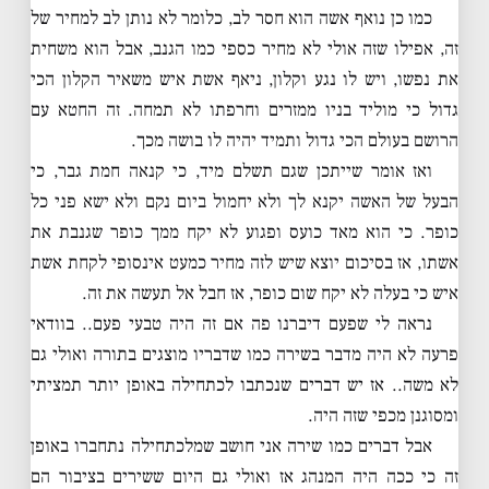
כמו כן נואף אשה הוא חסר לב, כלומר לא נותן לב למחיר של
זה, אפילו שזה אולי לא מחיר כספי כמו הגנב, אבל הוא משחית
את נפשו, ויש לו נגע וקלון, ניאף אשת איש משאיר הקלון הכי
גדול כי מוליד בניו ממזרים וחרפתו לא תמחה. זה החטא עם
הרושם בעולם הכי גדול ותמיד יהיה לו בושה מכך.
ואז אומר שייתכן שגם תשלם מיד, כי קנאה חמת גבר, כי
הבעל של האשה יקנא לך ולא יחמול ביום נקם ולא ישא פני כל
כופר. כי הוא מאד כועס ופגוע לא יקח ממך כופר שגנבת את
אשתו, אז בסיכום יוצא שיש לזה מחיר כמעט אינסופי לקחת אשת
איש כי בעלה לא יקח שום כופר, אז חבל אל תעשה את זה.
נראה לי שפעם דיברנו פה אם זה היה טבעי פעם.. בוודאי
פרעה לא היה מדבר בשירה כמו שדבריו מוצגים בתורה ואולי גם
לא משה.. אז יש דברים שנכתבו לכתחילה באופן יותר תמציתי
ומסוגנן מכפי שזה היה.
אבל דברים כמו שירה אני חושב שמלכתחילה נתחברו באופן
זה כי ככה היה המנהג אז ואולי גם היום ששירים בציבור הם