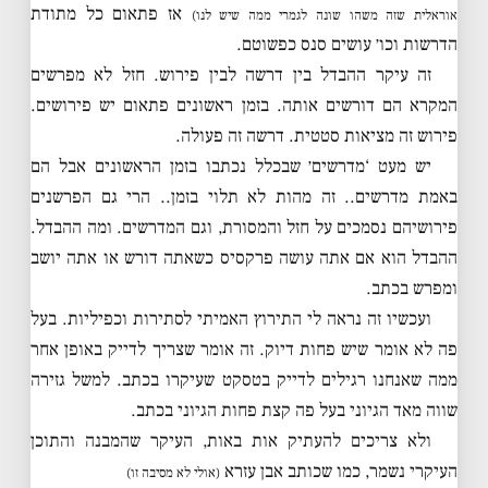
אז פתאום כל מתודת
אוראלית שזה משהו שונה לגמרי ממה שיש לנו)
הדרשות וכו׳ עושים סנס כפשוטם.
זה עיקר ההבדל בין דרשה לבין פירוש. חזל לא מפרשים
המקרא הם דורשים אותה. בזמן ראשונים פתאום יש פירושים.
פירוש זה מציאות סטטית. דרשה זה פעולה.
יש מעט ‘מדרשים׳ שבכלל נכתבו בזמן הראשונים אבל הם
באמת מדרשים.. זה מהות לא תלוי בזמן.. הרי גם הפרשנים
פירושיהם נסמכים על חזל והמסורת, וגם המדרשים. ומה ההבדל.
ההבדל הוא אם אתה עושה פרקסיס כשאתה דורש או אתה יושב
ומפרש בכתב.
ועכשיו זה נראה לי התירוץ האמיתי לסתירות וכפיליות. בעל
פה לא אומר שיש פחות דיוק. זה אומר שצריך לדייק באופן אחר
ממה שאנחנו רגילים לדייק בטסקט שעיקרו בכתב. למשל גזירה
שווה מאד הגיוני בעל פה קצת פחות הגיוני בכתב.
ולא צריכים להעתיק אות באות, העיקר שהמבנה והתוכן
העיקרי נשמר, כמו שכותב אבן עזרא
(אולי לא מסיבה זו)