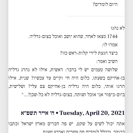
היום לומדים?
לא נהגו
1744 מצאו לאחד, שהוא יושב ואוכל בצום-גדליה.
אמרו לו:
כיצד הגעת לידי קלות-ראש כזו?
השיב ואמר:
שלושה טעמים יש לי בדבר: ראשית, אילו לא נהרג גדליה
בן-אחיקם בשעתו, כלום היה חי וקיים עד עכשיו? שנית, אילו
הרגו אותי, כלום היה גדליה בן-אחיקם צם עלי? ושלישית,
ביום-כיפור אני אוכל ושותה, בצום-גדליה לא כל-שכן?…°
Tuesday, April 20, 2021 • ח׳ אייר תשפ״א
אתה יכול לשים על שקט, יש פה חברים מארץ ישראל וכתבו
בבוקר, ובכלל לומדים פה עשרים וארבע שעות