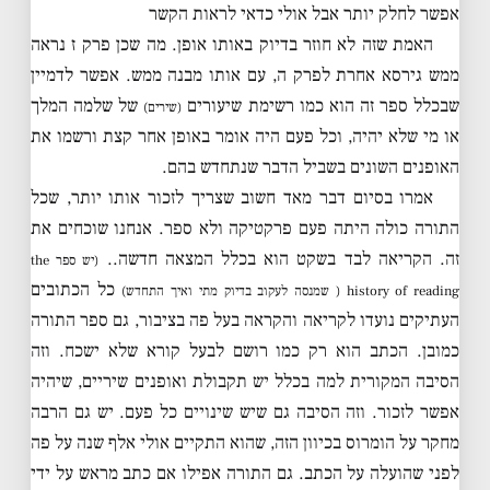
אפשר לחלק יותר אבל אולי כדאי לראות הקשר
האמת שזה לא חוזר בדיוק באותו אופן. מה שכן פרק ז נראה
ממש גירסא אחרת לפרק ה, עם אותו מבנה ממש. אפשר לדמיין
שבכלל ספר זה הוא כמו רשימת שיעורים
של שלמה המלך
(שירים)
או מי שלא יהיה, וכל פעם היה אומר באופן אחר קצת ורשמו את
האופנים השונים בשביל הדבר שנתחדש בהם.
אמרו בסיום דבר מאד חשוב שצריך לזכור אותו יותר, שכל
התורה כולה היתה פעם פרקטיקה ולא ספר. אנחנו שוכחים את
זה. הקריאה לבד בשקט הוא בכלל המצאה חדשה..
(יש ספר the
כל הכתובים
history of reading ( שמנסה לעקוב בדיוק מתי ואיך התחדש)
העתיקים נועדו לקריאה והקראה בעל פה בציבור, גם ספר התורה
כמובן. הכתב הוא רק כמו רושם לבעל קורא שלא ישכח. וזה
הסיבה המקורית למה בכלל יש תקבולת ואופנים שיריים, שיהיה
אפשר לזכור. וזה הסיבה גם שיש שינויים כל פעם. יש גם הרבה
מחקר על הומרוס בכיוון הזה, שהוא התקיים אולי אלף שנה על פה
לפני שהועלה על הכתב. גם התורה אפילו אם כתב מראש על ידי