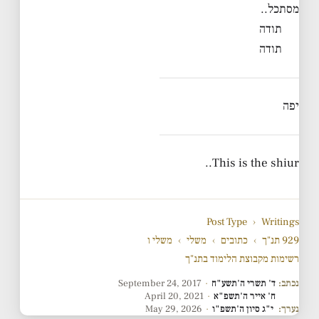
מסתכל..
תודה
תודה
יפה
This is the shiur..
Post Type
›
Writings
929 תנ"ך
›
כתובים
›
משלי
›
משלי ו
רשימות מקבוצת הלימוד בתנ"ך
נכתב:
ד' תשרי ה'תשע"ח
·
September 24, 2017
ח' אייר ה'תשפ"א
·
April 20, 2021
נערך:
י"ג סיון ה'תשפ"ו
·
May 29, 2026