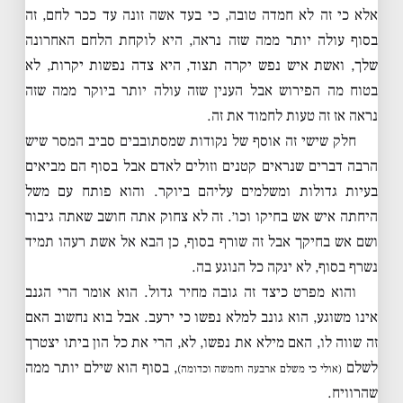
אלא כי זה לא חמדה טובה, כי בעד אשה זונה עד ככר לחם, זה
בסוף עולה יותר ממה שזה נראה, היא לוקחת הלחם האחרונה
שלך, ואשת איש נפש יקרה תצוד, היא צדה נפשות יקרות, לא
בטוח מה הפירוש אבל הענין שזה עולה יותר ביוקר ממה שזה
נראה אז זה טעות לחמוד את זה.
חלק שישי זה אוסף של נקודות שמסתובבים סביב המסר שיש
הרבה דברים שנראים קטנים וזולים לאדם אבל בסוף הם מביאים
בעיות גדולות ומשלמים עליהם ביוקר. והוא פותח עם משל
היחתה איש אש בחיקו וכו׳. זה לא צחוק אתה חושב שאתה גיבור
ושם אש בחיקך אבל זה שורף בסוף, כן הבא אל אשת רעהו תמיד
נשרף בסוף, לא ינקה כל הנוגע בה.
והוא מפרט כיצד זה גובה מחיר גדול. הוא אומר הרי הגנב
אינו משוגע, הוא גונב למלא נפשו כי ירעב. אבל בוא נחשוב האם
זה שווה לו, האם מילא את נפשו, לא, הרי את כל הון ביתו יצטרך
לשלם
, בסוף הוא שילם יותר ממה
(אולי כי משלם ארבעה וחמשה וכדומה)
שהרוויח.