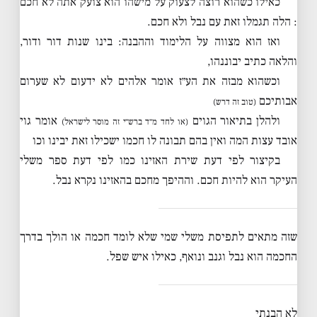
כאילו כשהוא רוצה לצעוק על מישהו הוא צועק אתה לא חכם
: הלה תגמלו זאת עם נבל ולא חכם.
ואז הוא מצווה על הלימוד וההבנה: בינו שנות דור ודור,
והלאה כתיב יבוננהו,
וכשהוא מבזה את הע״ז אומר אלהים לא ידעום לא שערום
אבותיכם
(טוב זה דרש)
ולהלן בתיאור הגוים
אומר גוי
(או לחד מ״ד ברש״י זה מוסר לישראל)
אובד עצות המה ואין בהם תבונה לו חכמו ישכילו זאת יבינו וכו
בקיצור לפי דעת שירת האזינו כמו לפי דעת ספר משלי
העיקר הוא להיות חכם. וההיפך מחכם בהאזינו נקרא נבל.
שזה מתאים לתפיסת משלי שמי שלא לומד חכמה או הולך בדרך
החכמה הוא נבל וגנב ונואף, כאילו איש שפל.
לא הבנתי