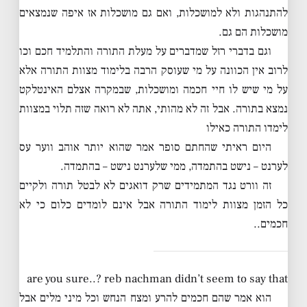
להתנהגות ולא למושכלות, ואם גם מושכלות אז איפה שנמצאים
מושכלות הם גם.
וגם בדברי רזל שמדברים על מעלת התורה והתלמיד חכם וכו
לרוב אין הכוונה על מי שעוסק הרבה בלימוד מצוות התורה אלא
על מי שיש לו חיי חכמה ומושכלות, שבמקרה אצלם האינטלקט
נמצא בתורה. אבל זה לא מהותי, אתה לא רואה שזה תלוי במצוות
לימדו התורה כאילו
היום ראיתי שהחתם סופר אמר שהוא יותר אוהב ווער עס
לערנט – נישט בהתמדה, ממי שלערנט נישט – בהתמדה.
זה וורט נגד המתמידים שרק דואגים לא לבטל תורה ולקיים
כל הזמן מצוות לימוד התורה אבל אינם לומדים כלום כי לא
חכמים..
are you sure..? reb nachman didn’t seem to say that
הוא אמר שהם חכמים להרע ומצח הנחש וכל מיני מלים אבל