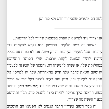
למה הם אומרים שהסידור חדש ולא כזה ישן
אני צריך עוד לפרש את הפרק בפשטות ונחזור לכל הדרשות..
כאמור זה כמה חלקים. הראשון הוא נקרא לפעמים נגד
ערבות. אבל לפענ״ד הערבות זה רק משל. אני לא בטוח אם בכלל
ערבת לרעך הכוונה לקחת ערבות, אולי הכוונה התערבת
במחלוקת שלו, או עשית לו משהו רע. והמסר של קטע זה לפענ״ד
זה שאם חטאת לחבר שלך תדע שהאחריות שלך זה לפייסו, אל
תתן שנת לעיניך וכו׳, תדע שזה בעיה להיות בעל חוב או בכלל
בצד הרע של מישהו ותדע שזה כמו צבי ביד
וציפור
(חסר מילה? ציד?)
בפח, הדאגה שלך צריכה להיות כיצד להנצל מזה, תלך ותתרפס
בפניו תעשה מה שצריך.
זה מסר חשוב שעדיין הרבה אנשים לא הפנימו הם חושבים