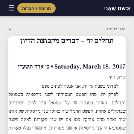
☰
וּכְשֵׁם שֶׁאֲנִי
תרומה / חברות
Skip
to
תוכן עניינים
▼
content
תהלים יח – דברים מקבוצת הדיון
Saturday, March 18, 2017 • כ׳ אדר תשע״ז
שבוע טוב
למדתי בשבת עד יח, אני אנסה לכתוב מעט
לפרק יח. מהו הפשט המסורתי לשני גירסאות בשמואל
ותהלים. ראיתי במנחת שי על שמואל ציין לרוב השינויים
שבתהלים אחרת, הפשט הרגיל שזה כאילו שני גירסאות של אותו
שיר ואחד מהם צודק? כמו אם יש שני מקורות לאיזה משנה
שמסתמא זה שני גירסאות או שני מסורוות ואיפשהו נפלו טעויות