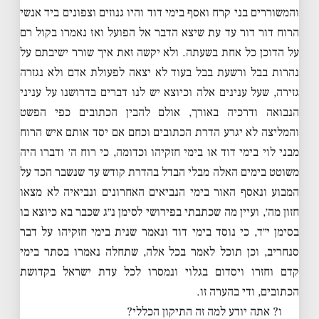
והמשוררים בני קרח ואסף בימי דוד והיו גנוזים וצפונים ביד אנשי
הרוח דור דור עד עת שיצא הדבר אל הפועל ואז נאמרו בקול רם
על הדוכן כל אחת בשעתה. ולא יקשה זאת איך שורר ישיבתם על
נהרות בבל ורשעת בבל בעוד לא יצאה לפעולת אדם ולא נגזרה
גזירה, שעל ענינים אלה וכיוצא יש לנו דברים בדרושנו על עניני
הנבואה ודרכיה באורך, אולם להבין הכתובים כפי הפשט
והמליצה לא יגרע הדרת הכתובים וכחם אם יסד אותם איש הרוח
מבני לוי בימי דוד או בימי חזקיהו וכדומה, כי רוח ה׳ ודברו היה
משוטט בימים האלה מבלי הבדל בהדרת קודש עד שנשבר הכד על
המבוע ונאסף האור בימי הנביאים האחרונים ונביאיה לא מצאו
חזון מה׳, ועיין מה שכתבתי בפירושי לסימן נ״ג שכבר בא כיוצא בו
בסימן י״ד, כי נוסד בימי דוד ונאמר שנית בימי חזקיהו על דבר
סנחריב, וכן תוכל לאמר בכל אלה, שתחלה נאמרו בסתר בימי
קדם וחזרו ויסדום בגלוי ונמסרו לכל עדת ישראל בקדושת
הכתובים, ודי בהערה זו.
ו? אתה יודע למה זה התיקון הכללי?