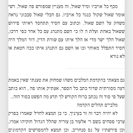
מכף כל אויביו ומיד שאול, זה מעניין שמפורש פה שאול, רשי
אומר שאול שקול כנגד כל אויביו, גם חבלי שאול סבבוני נראה
משחק על השם שאול. וכתוב עם חסיד תתחסד ראיתי פירוש
ששאול באחת ועלת ה לו כי השם מתנהג עם כל אחד כפי דרכו,
שאול הלך ישר מדי אז הלך איתו עם שורת הדין, דוד המלך היה
חסיד התפלל מאוחר וכו אז השם גם התנהג איתו ככה חטאת אז
לא נורא
גם מצאתי בהקדמת המלבים משהו שמחזק את טענתי שאין באמת
דעה מסורתית שדוד כתב כל הספר, אעתיק אותו פה , הוא כותב
שעל פי סוד זה נכתב ברוח הקודש לך תדע מה הפשט בסוד הזה..
מלבי״ם תהלים הקדמה
לא יהיה דבר זה זר בעיניך, כי כן תמצא לחז״ל שאמרו בפרק
ערבי פסחים בשם ר׳ אלעזר בן עזריה שהלל הגדול חזקיהו אמרו,
וכן פירשתיו על נס סנחריב, וכן תמצא להמפרשים הקדמונים