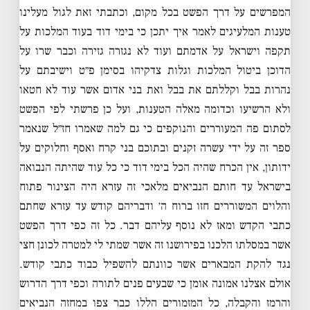
המפרשים על דרך הפשט בכל מקום, וכתבתי זאת לגול מעלינו
טענות המלעיגים לאמר איך יתכן כי בימי דוד בעוד המלכות על
תקפה וישראל על אדמתם ועוד לא נגזרה גזירה וכבר שרו על
הדוכן ביטול המלכות וגלות צדקיהו בסימן פ״ט וישיבתם על
נהרות בבל וקללתם את בבל ואת בני אדום אשר עוד לא חטאו
ולא הרשיעו וכדומה מאלה הטענות, ועל כן פרשתי לפי הפשט
לסתום פה המעוררים והנוקפים כי גם למה שאמרו חז״ל שנאמר
ספר זה על ידי עשרה זקנים ובתוכם בני קרח ואסף וחלוקים על
ידותון, אין הכרח שהיה הכל בימי דוד כי כל עוד שהיתה הנבואה
בישראל עד חותם הנביאים מלאכי זה עזרא היה הצינור פתוח
והלוים המשוררים חזו ברוח ה׳ ודבריהם קודש עד עזרא שחתם
כתבי הקדש ומאז לא נוסף עליהם דבר. כל זה כפי דרך הפשט
אשר במסלתו הלכנו בפירושנו זה אשר שמתי לי למטרה לכונן חצי
נגד להקת המבארים אשר כוונתם להשפיל כבוד כתבי קודש.
אולם אצלנו אמונה אומן כי שבעים פנים לתורה וכפי דרך הדרוש
והרמז והקבלה, כל המזמורים הללו כבר צפו במחזה הנביאים