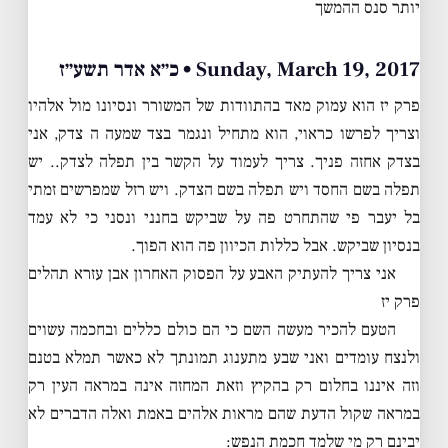
יותר סנס ההמשך
Sunday, March 19, 2017 • כ״א אדר תשע״ז
פרק יז הוא עמוק מאד בהתוודות של המשורר ונסיונו מול אלהיו
וצריך לפרשו כראוי, הוא מתחיל ונגמר בצד שמעה ה צדק, אני
בצדק אחזה פניך. צריך לעמוד על הקשר בין תפלה לצדק.. יש
תפלה בשם החסד ויש תפלה בשם הצדק. ויש רזל שמפרשים זמתי
בל יעבר פי שהתחרט פה על שביקש בחנני ונסני כי לא עמד
בנסיון שביקש. אבל כללות הכיוון פה הוא הפוך.
אני צריך להעתיק האבע על הפסוק האחרון אבן עזרא תהלים
פרק יז
הטעם להכיר מעשה השם כי הם כולם כללים ובחכמה עשוים
ולנצח עומדים ואני שבע מתענוג תמונתך לא כאשר תמלא בטנם
וזה איננו בחלום רק בהקיץ וזאת המחזה אינה במראה העין רק
במראה שקול הדעת שהם מראות אלהים באמת ואלה הדברים לא
יבינם רק מי שלמד חכמת הנפש: