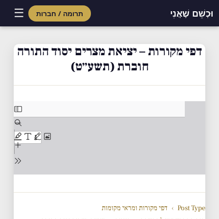
☰
וּכְשֵׁם שֶׁאֲנִי
תרומה / חברות
Skip
to
דפי מקורות – יציאת מצרים יסוד התורה
content
חוברת (תשע״ט)
Post Type
›
דפי מקורות ומראי מקומות