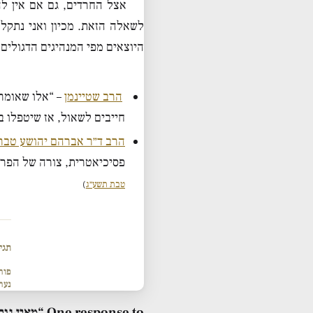
אצל החרדים, גם אם אין ל
לשאלה הזאת. מכיון ואני נתקל
היוצאים מפי המנהיגים הדגולים
הרב שטיינמן
– “אלו שאומרי
חייבים לשאול, אז שיטפלו 
הרב ד״ר אברהם יהושע טבר
פסיכיאטרית, צורה של הפרע
טבת תשע״ג
)
תגי
פור
נער
One response to “מאין נובעים ספקות באמונה – לקט הגיגים”