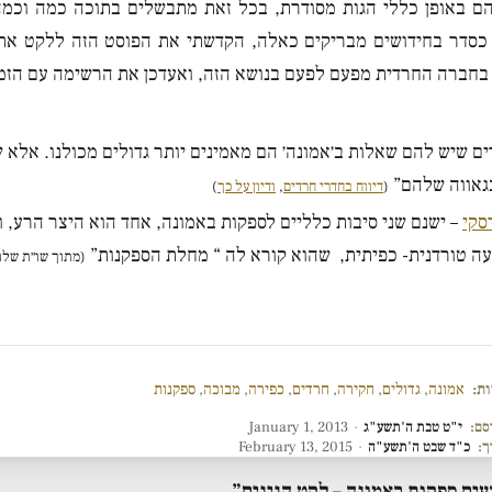
הם באופן כללי הגות מסודרת, בכל זאת מתבשלים בתוכה כמה וכמה
 כסדר בחידושים מבריקים כאלה, הקדשתי את הפוסט הזה ללקט את 
 בחברה החרדית מפעם לפעם בנושא הזה, ואעדכן את הרשימה עם הזמן
ם שיש להם שאלות ב׳אמונה׳ הם מאמינים יותר גדולים מכולנו. אלא 
בגאווה שלהם”
(
דיווח בחדרי חרדים
,
ודיון על כך
)
סקי
– ישנם שני סיבות כלליים לספקות באמונה, אחד הוא היצר הרע, ו
ה טורדנית- כפיתית, שהוא קורא לה “ מחלת הספקנות”
(מתוך שו״ת שלו
ות:
אמונה
,
גדולים
,
חקירה
,
חרדים
,
כפירה
,
מבוכה
,
ספקנות
סם:
י"ט טבת ה'תשע"ג
·
January 1, 2013
ך:
כ"ד שבט ה'תשע"ה
·
February 13, 2015