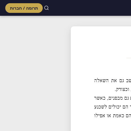
תרומה / חברות
Skip
to
content
שב גם את השאלה
וכצודק.
גם מבפנים, כאשר
 הם יכולים לשכנע
ם כאמת או אפילו