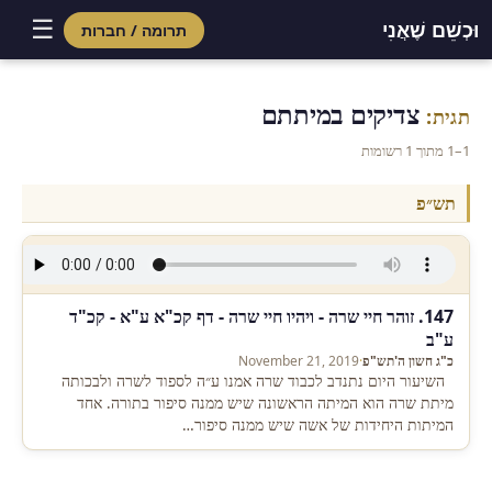
☰
וּכְשֵׁם שֶׁאֲנִי
תרומה / חברות
Skip
to
צדיקים במיתתם
תגית:
content
1–1 מתוך 1 רשומות
תש״פ
147. זוהר חיי שרה - ויהיו חיי שרה - דף קכ"א ע"א - קכ"ד
ע"ב
כ"ג חשון ה'תש"פ
·
November 21, 2019
השיעור היום נתנדב לכבוד שרה אמנו ע״ה לספוד לשרה ולבכותה
מיתת שרה הוא המיתה הראשונה שיש ממנה סיפור בתורה. אחד
המיתות היחידות של אשה שיש ממנה סיפור…