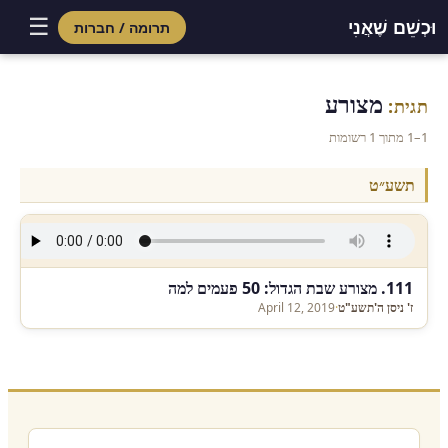
☰
וּכְשֵׁם שֶׁאֲנִי
תרומה / חברות
Skip
to
מצורע
תגית:
content
1–1 מתוך 1 רשומות
תשע״ט
111. מצורע שבת הגדול: 50 פעמים למה
ז' ניסן ה'תשע"ט
·
April 12, 2019