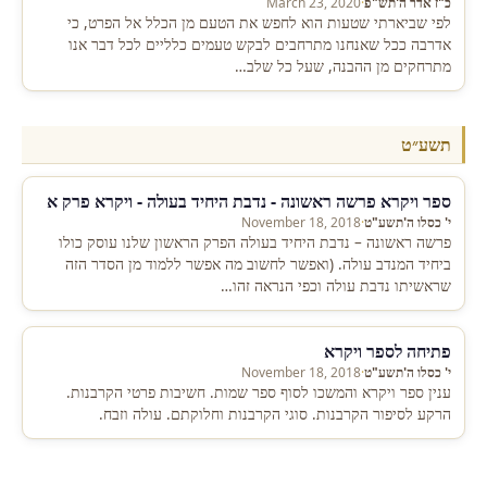
כ"ז אדר ה'תש"פ
·
March 23, 2020
לפי שביארתי שטעות הוא לחפש את הטעם מן הכלל אל הפרט, כי
אדרבה ככל שאנחנו מתרחבים לבקש טעמים כלליים לכל דבר אנו
מתרחקים מן ההבנה, שעל כל שלב…
תשע״ט
ספר ויקרא פרשה ראשונה - נדבת היחיד בעולה - ויקרא פרק א
י' כסלו ה'תשע"ט
·
November 18, 2018
פרשה ראשונה – נדבת היחיד בעולה הפרק הראשון שלנו עוסק כולו
ביחיד המנדב עולה. (ואפשר לחשוב מה אפשר ללמוד מן הסדר הזה
שראשיתו נדבת עולה וכפי הנראה זהו…
פתיחה לספר ויקרא
י' כסלו ה'תשע"ט
·
November 18, 2018
ענין ספר ויקרא והמשכו לסוף ספר שמות. חשיבות פרטי הקרבנות.
הרקע לסיפור הקרבנות. סוגי הקרבנות וחלוקתם. עולה וזבח.