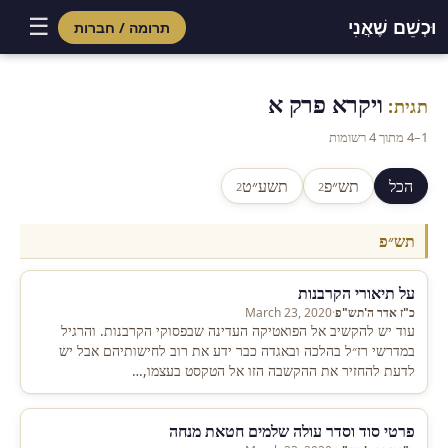
☰
וּכְשֵׁם שֶׁאֲנִי
תרומה / חברות
Skip
to
ויקרא פרק א
תגית:
content
1–4 מתוך 4 רשומות
הכל
תש״פ
תשע״ט
2
2
תש״פ
על תיאורי הקרבנות
כ"ז אדר ה'תש"פ
·
March 23, 2020
עוד יש להקשיב אל הפואטיקה העדינה שבפסוקי הקרבנות. והרגיל
במדרשי רז״ל בהלכה ובאגדה כבר ידע את רוב לחישותיהם אבל יש
לדעת להחזיר את ההקשבה הזו אל הטקסט בעצמו,…
פרטי סוד וסדר עולה שלמים חטאת מנחה