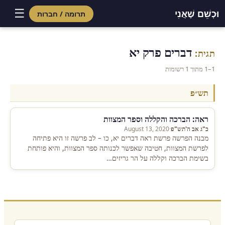
☰
וּכְשֵׁם שֶׁאֲנִי
תרומה / חברות
Skip
to
דברים פרק יא
תגית:
content
1–1 מתוך 1 רשומות
תש״פ
ראה: הברכה והקללה וספר המצוות
כ"ג אב ה'תש"פ
·
August 13, 2020
מבנה הפרשה פרשת ראה דברים יא, כו – לב פרשה זו היא פתיחה
לפרשת המצוות, חטיבה שאפשר לכנותה ספר המצוות, והיא פותחת
בשימת הברכה וקללה על הר גריזים…