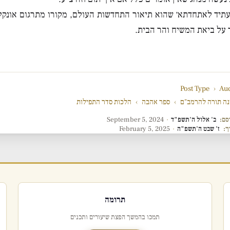
 עתיד לאתחדתא׳ שהוא תיאור התחדשות העולם, מקורו מתרגום אונקלו
לד על ביאת המשיח והר הבית.
Post Type
›
Au
ה תורה להרמב"ם
›
ספר אהבה
›
הלכות סדר התפילות
סם:
ב' אלול ה'תשפ"ד
·
September 5, 2024
ך:
ז' שבט ה'תשפ"ה
·
February 5, 2025
תרומה
תמכו בהמשך הפצת שיעורים ותכנים