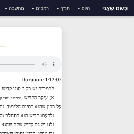
וּכְשֵׁם שֶׁאֲנִי
היום
תנ"ך
רמב"ם
מחשבה
Duration: 1:12:07
לרמב״ם יש רק ג׳ סוגי קדיש
א) עיקר הקדיש
(המכונה ‘חצי ק
על רבנן שהוא בסיום הלימוד, וה
ולדעתו קדיש הוא בתחלת וס
ולנו יש גם קדיש שלם שהוא
וכן מושג ‘קדיש יתום׳ שאח״כ