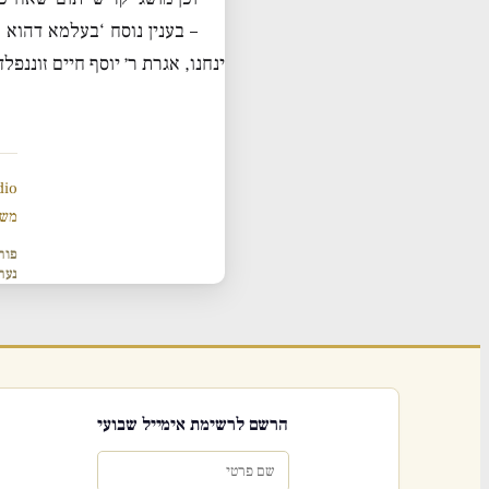
– בענין נוסח ‘בעלמא דהוא
ינחנו, אגרת ר׳ יוסף חיים זוננפ
dio
משנ
פור
נער
הרשם לרשימת אימייל שבועי