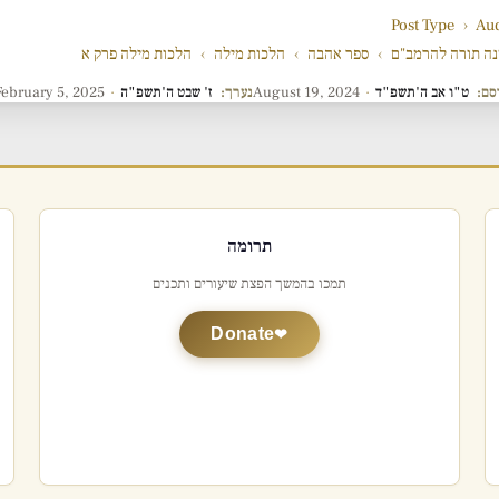
Post Type
›
Au
ה תורה להרמב"ם
›
ספר אהבה
›
הלכות מילה
›
הלכות מילה פרק א
סם:
ט"ו אב ה'תשפ"ד
·
August 19, 2024
נערך:
ז' שבט ה'תשפ"ה
·
February 5, 2025
תרומה
תמכו בהמשך הפצת שיעורים ותכנים
Donate