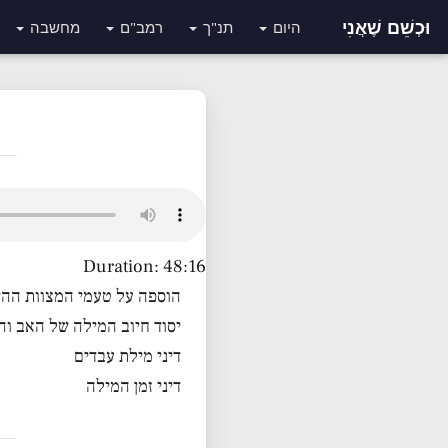
וּכְשֵׁם שֶׁאֲנִי
היום
תנ"ך
רמב"ם
מחשבה
Duration: 48:16
הוספה על טעמי המצוות ההי
יסוד חיוב המילה של האב והא
דיני מילת עבדים
דיני זמן המילה