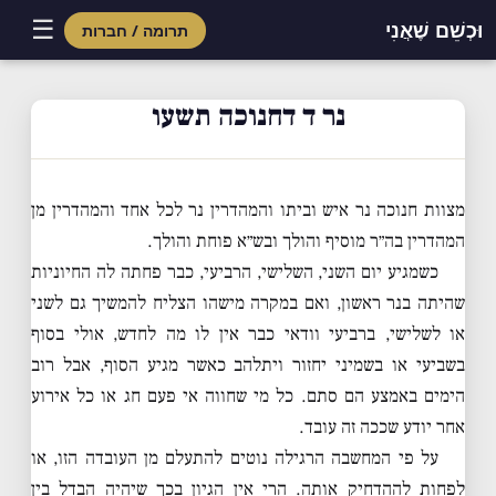
☰
וּכְשֵׁם שֶׁאֲנִי
תרומה / חברות
Skip
to
נר ד דחנוכה תשעו
content
מצוות
חנוכה
נר איש וביתו והמהדרין נר לכל אחד והמהדרין מן
המהדרין בה״ר מוסיף והולך ובש״א פוחת והולך.
כשמגיע יום השני, השלישי, הרביעי, כבר פחתה לה החיוניות
שהיתה בנר ראשון, ואם במקרה מישהו הצליח להמשיך גם לשני
או לשלישי, ברביעי וודאי כבר אין לו מה לחדש, אולי בסוף
בשביעי או בשמיני יחזור ויתלהב כאשר מגיע הסוף, אבל רוב
הימים באמצע הם סתם. כל מי שחווה אי פעם חג או כל אירוע
אחר יודע שככה זה עובד.
על פי המחשבה הרגילה נוטים להתעלם מן העובדה הזו, או
לפחות לההדחיק אותה. הרי אין הגיון בכך שיהיה הבדל בין