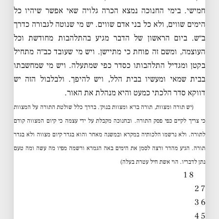
חמישי. בימי החנוכה נמצא הכרה גלויה שאי אפשר שיהיו כל
הימים שווים, ולא כל בני אדם שווים. יש מי שנוטה לגבורה כדרך
ב״ש. ביום הראשון של הדבר מגיע בהתלהבות מחודשת וכל
העוצמה, ומשם זה פוחת כי מתיישן. ויש מי שעובד כב״ה מתחיל
בקטן ומגדיל התלהבותו כסדר כפי שמתעלה. ויש מי שמחשבתו
בבית שמאי ומעשיו בבית הלל, ויש להיפך. ולבלבול הזה יש
דווקא סדר הלכתי כמעט והיא מנהלת את האור.
(יש תורה ומצוות, תורה בז״א ומצוות בנוק׳. בדרך כלל שולטת התורה על המצוות
כי צריך לקיים כפי פסק התורה. ובחנוכה מקבלת על ידי עצמה כי קיום המצווה קודם
לתורה. ולא נרשמו הלכותיה במקרא ובמשנה מאחר והוא בגדר קיום מצווה ולא בגדר
תורה. הגיע מהדר ורצה לסמן את הימים באה הגמרא ורשמה מפיו מה עשה ומה טעם
נתן לדבריו. הוי אשת חיל עטרת בעלה)
8 1
7 2
6 3
5 4