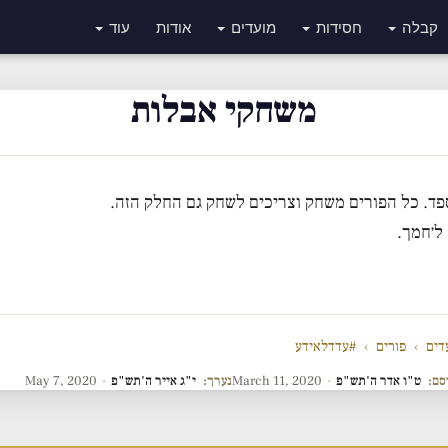
קבלה
חסידות
מועדים
אודות
עוד
משחקי אבלות
ספד. כל הפורים משחק וצריכים לשחק גם החלק הזה.
ל׳חמך.
דים
›
פורים
›
#עדדלאידע
סם:
ט"ו אדר ה'תש"פ
·
March 11, 2020
נערך:
י"ג אייר ה'תש"פ
·
May 7, 2020