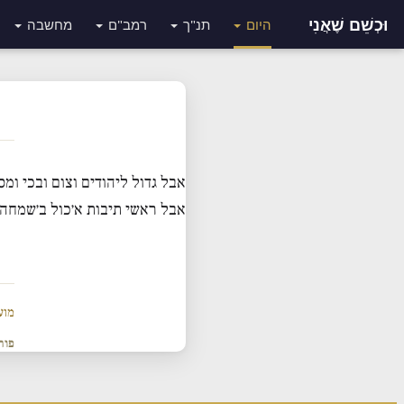
וּכְשֵׁם שֶׁאֲנִי
היום
תנ"ך
רמב"ם
מחשבה
אבל גדול ליהודים וצום ובכי ומ
אבל ראשי תיבות א׳כול ב׳שמחה 
מוע
פור