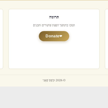
תרומה
תמכו בהמשך הפצת שיעורים ותכנים
Donate
© 2026 וּכְשֵׁם שֶׁאֲנִי