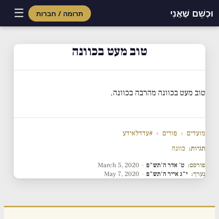
☰
וּכְשֵׁם שֶׁאֲנִי
תרומה / חברות
Skip
to
טוב מעט בכוונה
content
טוב מעט בכוונה מהרבה בכוונה.
מועדים
›
פורים
›
#עדדלאידע
תגיות:
כוונה
פורסם:
ט' אדר ה'תש"פ
·
March 5, 2020
נערך:
י"ג אייר ה'תש"פ
·
May 7, 2020