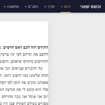
וּכְשֵׁם שֶׁאֲנִי
היום
תנ"ך
רמב"ם
מחשבה
החודש
הזה
לכם
ראש
חדשים
. 
לחשב את ימיהם לפי ימי פרעה ו
החודשים מחודש יציאתם, חישוב 
כל הדברים שנראים הכי או
תחת שלטונו כמו חישוב הזמן. הר
שאנחנו מונים את הזמן לפי הסד
שלו הוא קובע לי את תודעת המ
יום אני עומד אני כבר מתייחס
מפורש בעולם העתיק שבו היו כ