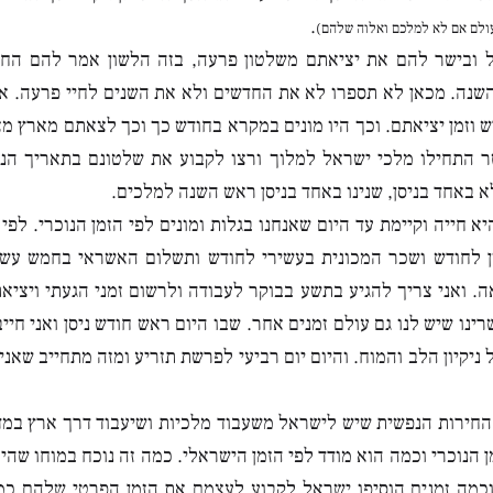
.
העולם אם לא למלכם ואלוה שלהם)
 ובישר להם את יציאתם משלטון פרעה, בזה הלשון אמר להם הח
שנה. מכאן לא תספרו לא את החדשים ולא את השנים לחיי פרעה. א
ש וזמן יציאתם. וכך היו מונים במקרא בחודש כך וכך לצאתם מארץ מצ
 התחילו מלכי ישראל למלוך ורצו לקבוע את שלטונם בתאריך הנמ
 באחד בניסן, שנינו באחד בניסן ראש השנה למלכים.
יא חייה וקיימת עד היום שאנחנו בגלות ומונים לפי הזמן הנוכרי. לפי 
ן לחודש ושכר המכונית בעשירי לחודש ותשלום האשראי בחמש עש
. ואני צריך להגיע בתשע בבוקר לעבודה ולרשום זמני הגעתי ויציאתי
ינו שיש לנו גם עולם זמנים אחר. שבו היום ראש חודש ניסן ואני חי
ניקיון הלב והמוח. והיום יום רביעי לפרשת תזריע ומזה מתחייב שאנ
חירות הנפשית שיש לישראל משעבוד מלכיות ושיעבוד דרך ארץ במד
 הנוכרי וכמה הוא מודד לפי הזמן הישראלי. כמה זה נוכח במוחו שהיום
שהיום 6 באפריל. וכמה זמנים הוסיפו ישראל לקבוע לעצמם את הזמן הפרטי שלהם