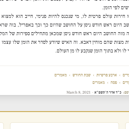
שים לפי הזמן.
 חירות עולם פרטית לו, מי שנכנס להיות פנימי, חייב הוא למצוא ב
ב היום ראש חודש ניסן על החושב שהיום כך וכך באפריל, בזה שראש
ה מזה החושב היום ראש חודש ניסן שמכאן מתחילים ספירות של המלכ
 מצות שהם מוחין דאבא. זה האיש שיודע לסדר את הזמן שלו עצמו ע
לו ולא בתוך הזמן שנקבע לו מן העולם.
דים
›
ארבע פרשיות
›
שבת החודש
›
מאמרים
דים
›
פסח
›
מאמרים
סם:
כ"ד אדר ה'תשפ"א
·
March 8, 2021