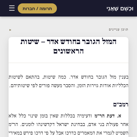
☰
וּכְשֵׁם שֶׁאֲנִי
תרומה / חברות
Skip
to
תוכן עניינים
▼
content
המזל הגובר בחודש אדר – שיטות
הראשונים
בענין מזל הגובר בחודש אדר. כמה שיטות, בהתאם לשיטות
הכלליות אודות גזירות הזמן, והסבר מעשה פורים לפי שיטותיהם.
רמב״ם
א. דעת הר״מ
ודעימיה בכללות שאין בזמן שינוי כלל אלא
אחר פעולת בני אדם, בבחינת ישראל דקדשינהו לזמנים. הר״מ
השמיט לגמרי את המאמרים כדרכו אבל על פי דרכו פירש במאירי