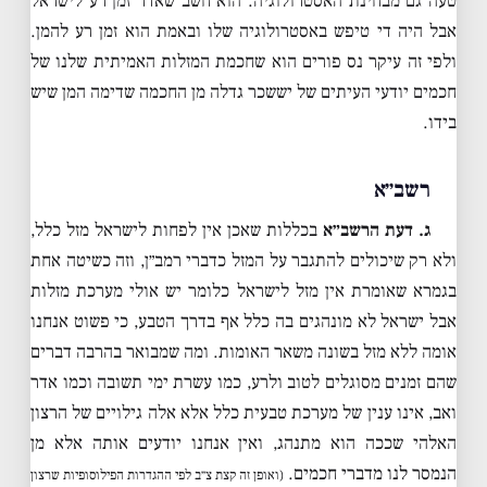
טעה גם מבחינת האסטרולוגיה. הוא חשב שאדר זמן רע לישראל
אבל היה די טיפש באסטרולוגיה שלו ובאמת הוא זמן רע להמן.
ולפי זה עיקר נס פורים הוא שחכמת המזלות האמיתית שלנו של
חכמים יודעי העיתים של יששכר גדלה מן החכמה שדימה המן שיש
בידו.
רשב״א
ג. דעת הרשב״א
בכללות שאכן אין לפחות לישראל מזל כלל,
ולא רק שיכולים להתגבר על המזל כדברי רמב״ן, וזה כשיטה אחת
בגמרא שאומרת אין מזל לישראל כלומר יש אולי מערכת מזלות
אבל ישראל לא מונהגים בה כלל אף בדרך הטבע, כי פשוט אנחנו
אומה ללא מזל בשונה משאר האומות. ומה שמבואר בהרבה דברים
שהם זמנים מסוגלים לטוב ולרע, כמו עשרת ימי תשובה וכמו אדר
ואב, אינו ענין של מערכת טבעית כלל אלא אלה גילויים של הרצון
האלהי שככה הוא מתנהג, ואין אנחנו יודעים אותה אלא מן
הנמסר לנו מדברי חכמים.
(ואופן זה קצת צ״ב לפי ההגדרות הפילוסופיות שרצון