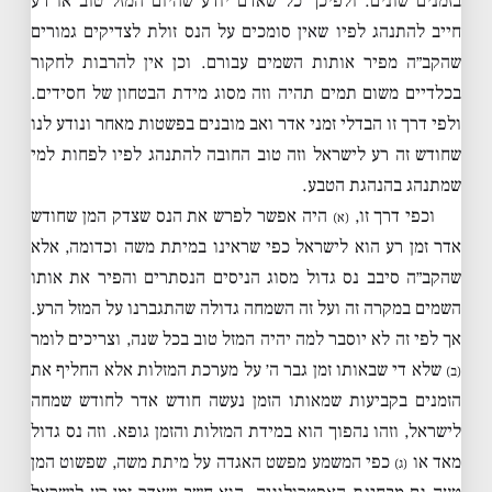
בזמנים שונים. ולפיכך כל שאדם יודע שהיום המזל טוב או רע
חייב להתנהג לפיו שאין סומכים על הנס זולת לצדיקים גמורים
שהקב״ה מפיר אותות השמים עבורם. וכן אין להרבות לחקור
בכלדיים משום תמים תהיה וזה מסוג מידת הבטחון של חסידים.
ולפי דרך זו הבדלי זמני אדר ואב מובנים בפשטות מאחר ונודע לנו
שחודש זה רע לישראל וזה טוב החובה להתנהג לפיו לפחות למי
שמתנהג בהנהגת הטבע.
וכפי דרך זו,
היה אפשר לפרש את הנס שצדק המן שחודש
(א)
אדר זמן רע הוא לישראל כפי שראינו במיתת משה וכדומה, אלא
שהקב״ה סיבב נס גדול מסוג הניסים הנסתרים והפיר את אותו
השמים במקרה זה ועל זה השמחה גדולה שהתגברנו על המזל הרע.
אך לפי זה לא יוסבר למה יהיה המזל טוב בכל שנה, וצריכים לומר
שלא די שבאותו זמן גבר ה׳ על מערכת המזלות אלא החליף את
(ב)
הזמנים בקביעות שמאותו הזמן נעשה חודש אדר לחודש שמחה
לישראל, וזהו נהפוך הוא במידת המזלות והזמן גופא. וזה נס גדול
מאד או
כפי המשמע מפשט האגדה על מיתת משה, שפשוט המן
(ג)