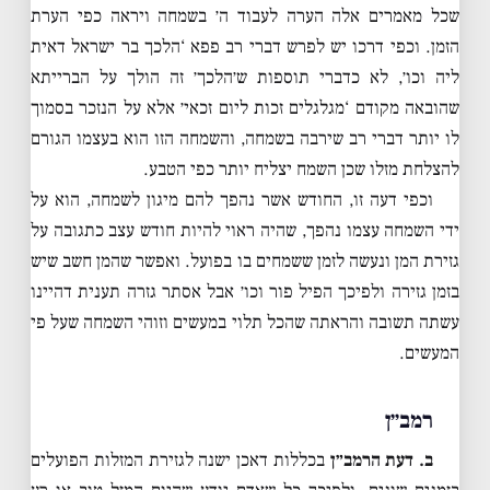
שכל מאמרים אלה הערה לעבוד ה׳ בשמחה ויראה כפי הערת
הזמן. וכפי דרכו יש לפרש דברי רב פפא ‘הלכך בר ישראל דאית
ליה וכו׳, לא כדברי תוספות ש׳הלכך׳ זה הולך על הברייתא
שהובאה מקודם ‘מגלגלים זכות ליום זכאי׳ אלא על הנזכר בסמוך
לו יותר דברי רב שירבה בשמחה, והשמחה הזו הוא בעצמו הגורם
להצלחת מזלו שכן השמח יצליח יותר כפי הטבע.
וכפי דעה זו, החודש אשר נהפך להם מיגון לשמחה, הוא על
ידי השמחה עצמו נהפך, שהיה ראוי להיות חודש עצב כתגובה על
גזירת המן ונעשה לזמן ששמחים בו בפועל. ואפשר שהמן חשב שיש
בזמן גזירה ולפיכך הפיל פור וכו׳ אבל אסתר גזרה תענית דהיינו
עשתה תשובה והראתה שהכל תלוי במעשים וזוהי השמחה שעל פי
המעשים.
רמב״ן
ב. דעת הרמב״ן
בכללות דאכן ישנה לגזירת המזלות הפועלים