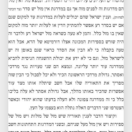
מהסדרים העליונים עליהם דהיינו הספירות. ונמצא מזל ואין מזל
הם מדרגות זה לפנים מזה אך גם במדרגת אין מזל יש סדר
(עד הכתר
, וענין ישראל שהם יכולים לעלות במדרגות עד למקום שגם
לפחות)
אם יש בסדר רע אפשר להמתיק הדין או לעלות יותר מזה למקום
שאין בו מזל כלל. והמן לא טעה כשראה מזל ישראל רע ולדבר זה
היה שורש בספירות המכונה אצלו דורמיטא של הז״א, אבל הוא
טעה בקבלה כי לא הבין את הסדר כראוי שגם באופן זה יש
לישראל מזל, וגם כי לא ידע את יכולת ההשגחה הניסית להביא
ממדרגה עוד יותר עליונה, ונמצא הם שני טעויות נגד מרדכי
ואסתר, גדולת מרדכי הראשונה הכיר ולא יכל לסבול כי הבין שזה
מפריך את התאוריה שלו אבל חשב שיתלה אותו מצד עוד
אפשרות שהכיר באותו מהלך, אבל גדולת אסתר לא עלה בליבו
כלל כי זה ממדרגה צפונה ולא העלה בדעתו שהוא יהודי וכאשר
הצטרפו שני הדברים האלה נתלה הוא בעצמו על העץ.
וקיצור הדבר לענין תאוריה שיש מזל של מזלות ויש מזל של
ספירות ויש אין מזל מעל שניהם, ובשני המדרגות התחתונות חשב