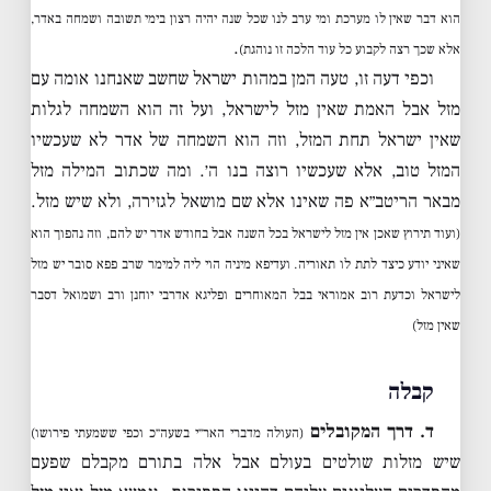
הוא דבר שאין לו מערכת ומי ערב לנו שכל שנה יהיה רצון בימי תשובה ושמחה באדר,
.
אלא שכך רצה לקבוע כל עוד הלכה זו נוהגת)
וכפי דעה זו, טעה המן במהות ישראל שחשב שאנחנו אומה עם
מזל אבל האמת שאין מזל לישראל, ועל זה הוא השמחה לגלות
שאין ישראל תחת המזל, וזה הוא השמחה של אדר לא שעכשיו
המזל טוב, אלא שעכשיו רוצה בנו ה׳. ומה שכתוב המילה מזל
מבאר הריטב״א פה שאינו אלא שם מושאל לגזירה, ולא שיש מזל.
(ועוד תירוץ שאכן אין מזל לישראל בכל השנה אבל בחודש אדר יש להם, וזה נהפוך הוא
שאיני יודע כיצד לתת לו תאוריה. ועדיפא מיניה הוי ליה למימר שרב פפא סובר יש מזל
לישראל וכדעת רוב אמוראי בבל המאוחרים ופליגא אדרבי יוחנן ורב ושמואל דסבר
שאין מזל)
קבלה
ד. דרך המקובלים
(העולה מדברי האר״י בשעה״כ וכפי ששמעתי פירושו)
שיש מזלות שולטים בעולם אבל אלה בתורם מקבלם שפעם