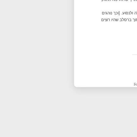
ולנסוע. [וכך נוהגים
ך ברסלב שהיו רוצים
F