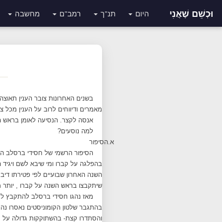
וּכְשֵׁם שֶׁאֲנִי
היום
תנ"ך
רמב"ם
מחשבה
בשנים האחרונות צובר הענין תאוצה 
מאמרים ודיווחים לרוב על הענין מכל צדד
אנסה לקצר. הנסיעה לאומן בראש ה
למה נוסעים?
א.
הסיפור
הסיפור הרשמי של חסידי ברסלב הוא
בהפלגה על קברו ומי שיבא לשם ויגיד 
השנה האחרון שבועיים לפי פטירתו דיב
שיתקבצו בראש השנה על קברו , יותר מ
מאז נהגו חסידי ברסלב להתקבץ לר
בהתגבר שלטון הקומוניסטים נאסרו נהר
והסתדרו קצת- בהשתוקקות גדולה על ע