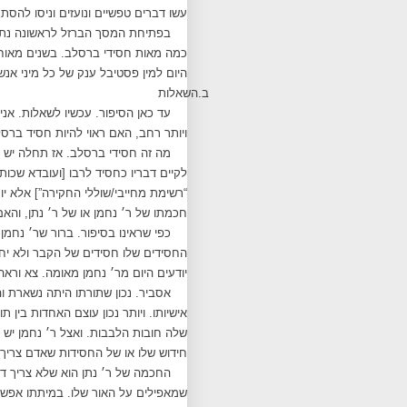
עשו דברים טפשיים ונועזים וניסו להסת
בפתיחת המסך הברזל לראשונה נתקבצ
כמה מאות חסידי ברסלב. בשנים מאוחרי
היום למין פסטיבל ענק של כל מיני אנ
ב.
השאלות
עד כאן הסיפור. עכשיו לשאלות. אנ
ויותר רחב, האם ראוי להיות חסיד ברסל
מה זה חסידי ברסלב. אז תחלה יש מע
לקיים דבריו כחסיד לרבו [ועובדא שכות
“רשימת מחייבי/שוללי החקירה”] אלא י
חכמתו של ר׳ נחמן או של ר׳ נתן, והא
כפי שראינו בסיפור. ברור שר׳ נחמ
החסידים שלו חסידים של הקבר ולא יחפ
יודעים היום מר׳ נחמן מאומה. צא ורא
אסביר. נכון שתורתו היתה נשארת ו
אישיותו. ויותר נכון עוצם האחדות בין 
שלה חובות הלבבות. ואצל ר׳ נחמן יש ה
חידוש שלו או של החסידות שאדם צריך 
החכמה של ר׳ נתן הוא שלא צריך דוו
שמאפילים על האור שלו. במיתתו אפשר ל