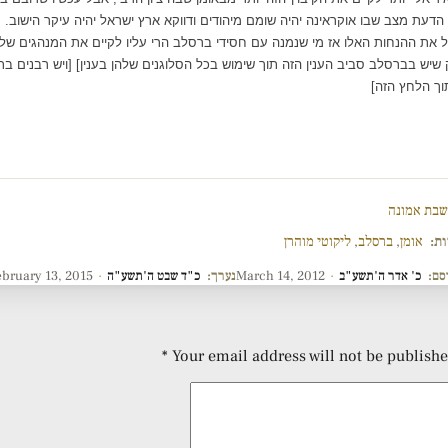
ל הדעת מצב שבו אוקראינה יהיה שומם מיהודים ודווקא ארץ ישראל יהיה עיקר הישוב.
 את ההנחות האלו אז מי שנמנה עם חסידי ברסלב הרי עליו לקיים את המנהגים שלה 
ש בברסלב סביב הענין הזה תוך שימוש בכל הסלוגנים שלהן בענין] [ויש רבנים בתו
ך הלחץ הזה]
בת אמונה
ות:
אומן
,
ברסלב
,
ליקוטי מוהרן
סם:
כ' אדר ה'תשע"ב
·
March 14, 2012
נערך:
כ"ד שבט ה'תשע"ה
·
ebruary 13, 2015
*
Your email address will not be publishe