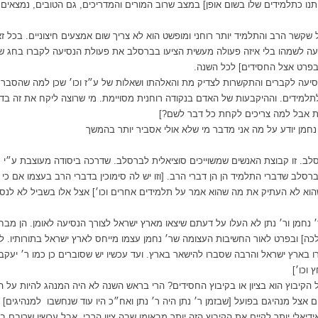
תנו כתלמידים שלו בשום אופן] במצב שרוב המורים והמדריכים, גם הטובים, נמצאים
שקשר הרב והתלמיד יותר רוחני ומופשט הוא לא צריך שום אמצעים חיצוניים. בכל זא
עה לשמהו בלי איזה פעולה מעשית הציעו בברסלב את פעולת הנסיעה לקברו בחג 
 בפרט אצל החסידים] לכל השנה.
יעה לקברים והתקשרות לצדיק מת והאלהתו ושאלות של ע״ז וכו׳ שכן למה שהסברתי
תלמידים. וההיקבעות של האדם בנקודה רוחנית מסויימת. מי שרוצה ליקח את זה בדוו
ות אבל למה צריכים לקחת כל דבר לשם?]
נחמן יודע על מה אני מדבר מי שלא אולי אסביר יותר בהמשך
לב. זו קבוצת האנשים שמשוייכים סוציאלית לברסלב. שדרכה ביסודה מעוצבת ע״י ר׳
סלב שדברי התלמיד הן הן דברי הרב. [וזו יש לה סימוכין בדברי הרב בעצמו אם כי ס
 שהוא לא העתיק את מה שהוא אמר על תלמידים אחרים וכו׳] אצל אלו בשביל לא לנסו
׳ נחמן ור׳ נתן לא העלו על דעתם שיצאו מארץ ישראל לצורך הנסיעה לאומן. הן מבח
כה] ובפרט לאור החשיבות העצומה שר׳ נחמן עצמו מייחס לארץ ישראל בתורותיו. למע
 בארץ ישראל והרבה שסברו להישאר בארץ. ועד עכשיו יש שסוברים כן כמו ר׳ יעקב
 וכו׳]
 הקיבוץ הוא בציון או בקיבוץ החסידים? הרי בראש השנה לא היה המנהג להיות על ה
ם אצל מנהיגם בפועל [שבזמן ר׳ נתן היה ר׳ נתן ואח״כ היו עוד שנחשבו למנהיגים] 
דיאלי יותר לקיים את הקיבוץ הזה יותר מבאומן שבה ציון הרבי, אבל עכשיו שרובם ב