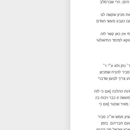
 היום. הרי שברסלב
ת מכיון שקשה לנו
שבו נקבע מעשי האדם
 אין כאן קשר לזה
קא למימד התיאולוגי
 נתן ולא ע״י ר׳
ביר להניח שמכיוון
ע צריך לטעון שדברי
ינת ההלכה [אם כי לזה
שה זו כבר ויכוח בין
 מאיר שכטר [אם כי
ציון ממש וא״כ סביר
ועם חבריהם. בזמן
ארץ ישראל מה ההגיון