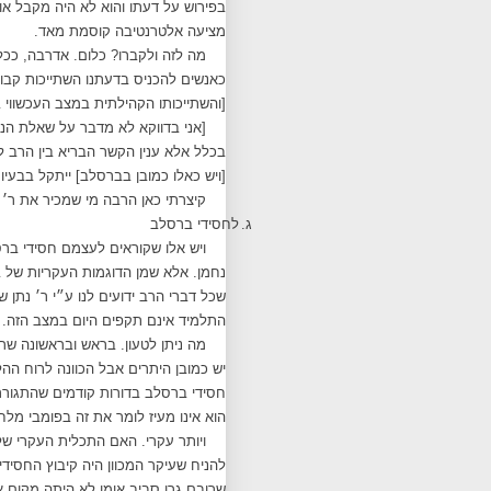
בפירוש על דעתו והוא לא היה מקבל או
מציעה אלטרנטיבה קוסמת מאד.
מה לזה ולקברו? כלום. אדרבה, ככל 
כאנשים להכניס בדעתנו השתייכות קבו
[והשתייכותו הקהילתית במצב העכשווי
[אני בדווקא לא מדבר על שאלת הנס
בכלל אלא ענין הקשר הבריא בין הרב ל
[ויש כאלו כמובן בברסלב] ייתקל בבעי
קיצרתי כאן הרבה מי שמכיר את ר׳ 
ג.
לחסידי ברסלב
ויש אלו שקוראים לעצמם חסידי ברס
נחמן. אלא שמן הדוגמות העקריות של בר
שכל דברי הרב ידועים לנו ע״י ר׳ נתן
התלמיד אינם תקפים היום במצב הזה.
מה ניתן לטעון. בראש ובראשונה שר
יש כמובן היתרים אבל הכוונה לרוח ההל
חסידי ברסלב בדורות קודמים שהתגוררו
הוא אינו מעיז לומר את זה בפומבי מלחץ
ויותר עקרי. האם התכלית העקרי של
להניח שעיקר המכוון היה קיבוץ החסידי
שרובם גרו סביב אומן לא היתה מקום אי