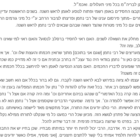
נן לבריה״מ בכל מיני תעלולים. ואכמ״ל.
ו החסידים באופן רשמי ופתוח לנוסע לאומן לראש השנה. בשנים הראשונות עדיין הי
ם –מתוך פירסום ענינו של רבי נחמן ופריצתו לציבור הרחב ע״י כל מיני גורמים ה
שים עם כל מיני מטרות שהצד השווה שבהם שבאים לרבי נחמן לראש השנה.
י מחלק את השאלה לשנים. האם ראוי לחסידי ברסלב לנסוע? והאם ראוי למי שאינו 
ב, ומה זה?
ריצים של רבי נחמן [שגם אני בתוכם] מתוך שרואין חכמתו והעצות שלו וכו׳. אך אל
בים כאן ור׳ נחמן בוודאי היה נגד עצכ״ח בחרב ובחנית אם כי זה לא מדוייק כמו ש
ותר שומעים לדבריו החכמים. האם מנהג הנסיעה לאומן ראוי להיחשב בכלל חכמתו א
ם זה משנה?
ן עצמו לא ציווה בפירוש לבא לראש השנה לקברו. גם לא ברור בכלל אם הוא חשב שא
שו לעצמם רב אחר. בכל זאת עלינו להודות לר׳ נתן על חכמתו המפליגה בענין זה שכ
ה מה קרה בכל האדמורי״ם שנהגו בניהם אחריהם וכו׳ ומה היה קורה אם אצל ר׳ נחמ
היה אפשר ללומדה וכו׳. אך נדמה שמעקרי הדברים שקוסמים אצל ר׳ נחמן הוא לא 
תורתו לאישיותו. הרי כולנו יודעים את התורה, אבל מתקשים מאד ליישמה באישיותנו. ב
צעה של פתרון לנושא הזה. מכיוון שכל הרי כמעט כל מי שנקלט לתורתו ממילא נקלט 
רב. בפרט מי שרוצה בעבודה פנימית. זה דבר שידוע להכל.
קא רב חי. אדרבה, הרבי יכול להיות חי יותר במיתתו מבחייו. שכן בחייו יש את החבר
היות תלמיד אמיתי בלי קשר ללחצים חיצוניים. [ואני מוסיף, אפילו כאשר יודעים ש