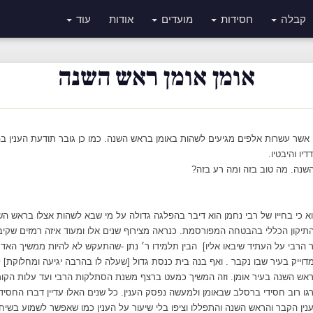
קבלה
חסידות
מועדים
אודות
עוד
אומן אומן ראש השנה
אשר עשרות אלפים מגיעים לשהות באומן בראש השנה. כמו כן גובר תודעת הענין בהוו
יו והיבטיו.
שנה. מה טוב בזה ומה רע בזה?
 כי בחייו של רבי נחמן הוא דיבר בהפלגה גדולה על מי שבא לשהות אצלו בראש השנ
התיקון הכללי בהבטחה המפורסמת. כנראה מצירוף שנים אלו ומעוד איזה רמזים שקי
ר הרבי על העתיד שיבאו אליו] הבין תלמידו ר׳ נתן -שהתעקש לא להיות ממשיך האדמ
דוייק בעיר שבו נקבר . ואף בנה בית כנסת גדול [שעלה לו בהרבה יגיעה ומחלוקת] 
אש השנה בעיר אומן. וזה המשיך כמעט ברצף משנת הסתלקות הרבי ועד עלות הקומו
גו רוב חסידי ברסלב שבאומן ולמעשה נפסק הענין. כל שנים האלו עדיין דברו החסיד
נין הקבר והראש השנה והתפללו וציפו בלי שיעור על הענין כמו שאפשר לשמוע בשי