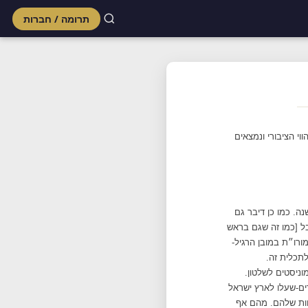
תרומה / חברות
Skip
to
content
י הציבורי ונמצאים
ה. כמו כן דיבר גם
בל [כמו זה שגם בראש
ורו״ת במובן הרגיל-
לתכלית זה.
ניסטים לשלטון.
ים-שעלו לארץ ישראל
חות שלהם. מהם אף