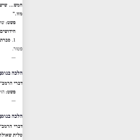
חמש… שיש ב
מזו.”
פשט:
שלו
חידושים 
1.
סברת 
פטור.
—
הלכה בנוגע 
דברי הרמב״ם
פשט:
הול
—
הלכה בנוגע
דברי הרמב״
טלית שאולה 