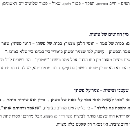
פים – חייב
. הפקר – פטור
. שאול – פטור שלושים יום ראשונים;
(בגדיהם)
(להם)
מין החוטים של ציצית
ם:
כסות של צמר – חוטי הלבן מצמר; כסות של פשתן – חוטי פשתן; שאר מ
מר ובפשתן – עושה, לפי שצמר ופשתן פוטרין בין במינו בין שלא במינו.”
ים ציצית מאותו מין כמו הבגד. אבל צמר ופשתן “פוטרין” – הם כשרים לכל מין
הסברא היא שכיון שצמר ופשתן הם עיקר הבגד מדאורייתא, יש להם כוח מיוחד 
שעטנז וציצית – צמר על פשתן
ם:
“מהו לעשות חוטי צמר על כסות של פשתן… בדין הוא שיהיה מותר… אב
יתכסה בה בלילה”
– כי בלילה אינו מחויב בציצית,
“שנאמר וראיתם אותו”
,
ורייתא היה שעטנז מותר לציצית
. אבל מדרבנן אסרו לתת 
(עשה דוחה לא תעשה)
חיוב ציצית, ואז נשאר רק שעטנז בלא מצווה.