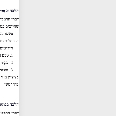
הלכה א
(המש
דברי הרמב״ם
שחייבים במצ
פשט:
בגד
בגד חלים גם 
חידושים 
1.
טעם ה
2.
מקור 
3.
השגת 
בציצית מן ה
מהו “משי”
(כ
—
הלכה בנוגע 
דברי הרמב״