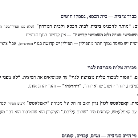
כבוד ציצית — בית הכסא, נפסקו חוטים
ם:
“מותר להכניס ציצית לבית הכסא ולבית המרחץ”
(שלא כמו תפילין/ספר תו
תשמישי מצוה ולא תשמישי קדושה”
— אין קדושה בגוף הציצית.
צית יש מעמד נמוך יותר מתפילין — תפילין יש קדושה בגוף
, אבל ציצי
(הפרשיות)
מכירת טלית מצויצת לגוי
ם:
“אסור למכור טלית מצויצת לגוי”
עד שמוציאים את הציצית.
“לא מפני ש
ציצית, יהודי יחשוב שהוא יהודי,
“ויהרגהו”
— והגוי יהרוג אותו.
סיה: קאפלעטש לגוי]
נדון האם זה חל על מכירת “קאפלעטש”
לגוי
(לבוש חסידי)
עם קאפלעטש, קוראים מיד “שלום עליכם.” העיקרון הוא שהאיסור הוא דבר מ
מי חייב בציצית — נשים, עבדים, קטנים