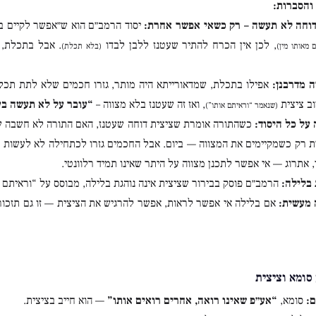
והסברות:
וחה לא תעשה – רק כשאי אפשר אחרת:
יסוד הרמב״ם הוא ש״אפשר לקיים ב
, לכן אין הכרח להתיר שעטנז ללבן לבדו
. אבל בתכלת, 
 מאותו מין)
(בלא תכלת)
ה מדרבנן:
אפילו בתכלת, שמדאורייתא היה מותר, גזרו חכמים שלא לתת תכלת
וב ציצית
, ואז זה שעטנז בלא מצווה –
“עובר על לא תעשה בע
(שנאמר “וראיתם אותו”)
על כל היסוד:
כשהתורה אומרת שציצית דוחה שעטנז, האם התורה לא חשבה שה
 רק כשמקיימים את המצווה — ביום. אבל החכמים גזרו לכתחילה לא לעשות ציצי
 אתרוג — אי אפשר לתכנן מצווה על היתר שאינו תמיד רלוונטי.
 בלילה:
הרמב״ם פוסק בבירור שציצית אינה נוהגת בלילה, מבוסס על “וראיתם א
מעשית:
אם בלילה אי אפשר לראות, אפשר להרגיש את הציצית — זו גם תזכור
סומא וציצית
:
סומא,
“אע״פ שאינו רואה, אחרים רואים אותו”
— הוא חייב בציצית.