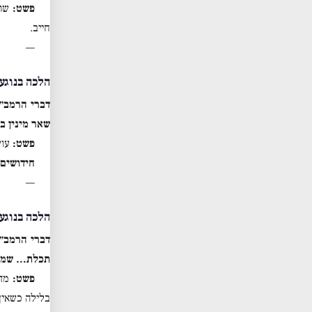
פשט:
שות
חייב.
—
הלכה בנוגע 
דברי הרמב״
שאר מינין בצ
פשט:
עוש
חידושים:
—
הלכה בנוגע 
דברי הרמב״
תכלת… שמא 
פשט:
מדא
בלילה כשאין 