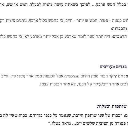
כלל חמש ארבע… לפיכך כשאתה עושה ציצית לבעלת חמש או שש, אינך
ש כנפות – פטור. חמש או יותר – חייב, כי בחמש כלול ארבע. נותנים ציצית רק
והסברות:
הרמב״ם:
היה יותר מוזר לומר שארבע כן אבל יותר מארבע לא, כי בחמש כל
בגדים מעורבים
:
אם עיקר הבגד ממין החיוב
אבל הכנפות ממין אחר
, חייב 
(צמר/פשתן)
(למשל עור)
כים אחר הרוב/עיקר של הבגד, לא אחר הכנפות עצמן.
 שותפות ובעלות
ם:
“כסות של שני שותפין חייבת, שנאמר על כנפי בגדיהם. כסות שאין לה ב
פטורה מן הציצית שלשים יום… נראה כשלו.”