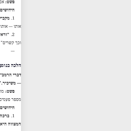
פשט:
אם 
חידושים 
1.
מקביל
אותו — אותו 
2.
“וראי
וכך קשרים” 
—
הלכה בנוגע 
דברי הרמב״ם
— משיכיר.”
פשט:
מות
מספר פעמים 
חידושים:
1.
ברכה 
המצווה היא