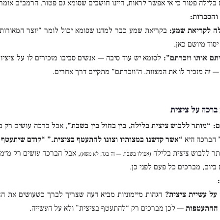
בלילה פטור כי אי אפשר לראות, היינו חושבים שסומא גם פטור. הרמב״ם אומר 
והסברות:
ה לקריאת שמע:
בקריאת שמע כבר למדנו שסומא יכול לומר “יוצר המאורות” 
יסוד מיושם כאן.
תם אותו וזכרתם”:
לסומא יש עוד סיבה — אנשים סביבו מזכירים לו על ציציות
— זה מזכיר לו את המצוות. ה״וזכרתם” מתקיים דרך אחרים.
ברכה על ציצית
:
“מותר ללבוש ציצית בלילה, בין בחול בין בשבת”
, אבל ברכה עושים רק ב
הברכה היא
“אשר קדשנו במצותיו וצונו להתעטף בציצית.”
“קודם שיתעטף 
ר ללבוש ציצית בלילה
, אבל הברכה עושים רק מ״מ
(אפילו בשבת — זה בגד, לא משא)
ביום, מברכים כל פעם לפני כן.
על עשיית ציצית?
הגהות מיימוניות מביא דעה שצריך לברך כשעושים את ה
 ההתעטפות
— לכן מברכים רק “להתעטף בציצית” ולא על העשייה.