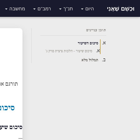
וּכְשֵׁם שֶׁאֲנִי
היום
תנ"ך
רמב"ם
מחשבה
תוכן עניינים
סיכום השיעור
סיכום שיעור – הלכות ציצית פרק ג'
תמלול מלא
תורגם או
סיכום
סיכום שיעו
—