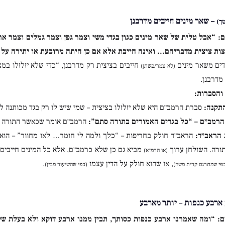
– שאר מינים חייבים מדרבנן
ך)
:
“אבל טלית של שאר מינים כגון בגדי משי וצמר גפן וצמר גמלים וצמר ארנ
ות ציצית מדבריהם… ואינה חייבת אלא אם כן היתה מרובעת או יתירה על 
ים משאר מינים
חייבים בציצית רק מדרבנן, “כדי שלא יזלזלו במצ
(לא צמר/פשתן)
מדרבנן.
והסברות:
תקנה:
סברת הרמב״ם היא שלא יזלזלו בציצית – שמי שיש לו רק בגד מכותנה לא
הרמב״ם – “כל בגדים האמורים בתורה סתם”:
הרמב״ם אומר שכאשר התורה כו
הראב״ד:
הראב״ד חולק בחריפות – “כלך ולמה לי חומר… לאו מחוור” – הוא סוב
תורה. השולחן ערוך
מביא גם כן שלא כרמב״ם, אלא כל המינים חייבים 
(או הרמ״א)
, או שהוא חולק על הדין עצמו
.
פי שמתרגם קרית משה)
(כפי שהשיעור מבין)
ארבע כנפות – יותר מארבע
ם:
“ומה שאמרנו ארבע כנפות כסותך, תבין ממנו ארבע דוקא ולא בעלת ש