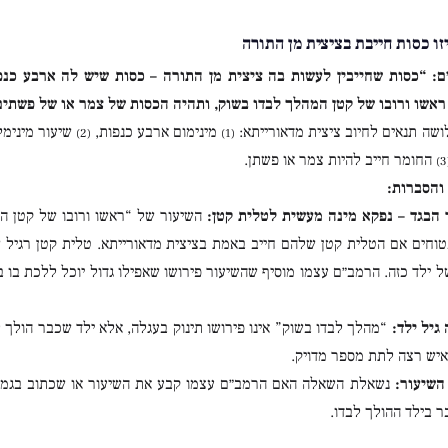
זו כסות חייבת בציצית מן התורה
ם:
“כסות שחייבין לעשות בה ציצית מן התורה – כסות שיש לה ארבע כנפו
אשו ורובו של קטן המהלך לבדו בשוק, ותהיה הכסות של צמר או של פשתים
שה תנאים לחיוב ציצית מדאורייתא:
מינימום ארבע כנפות,
שיעור מינימל
(2)
(1)
החומר חייב להיות צמר או פשתן.
והסברות:
 הבגד – נפקא מינה מעשית לטלית קטן:
השיעור של “ראשו ורובו של קטן המ
טוחים אם הטלית קטן שלהם חייב באמת בציצית מדאורייתא. טלית קטן רגיל ש
ל ילד כזה. הרמב״ם עצמו מוסיף שהשיעור פירושו שאפילו גדול יוכל ללכת בו 
גיל ילד:
“מהלך לבדו בשוק” אינו פירושו תינוק בעגלה, אלא ילד שכבר הולך לב
 איש רצה לתת מספר מדויק.
השיעור:
נשאלת השאלה האם הרמב״ם עצמו קבע את השיעור או שכתוב בגמרא.
ר בילד ההולך לבדו.