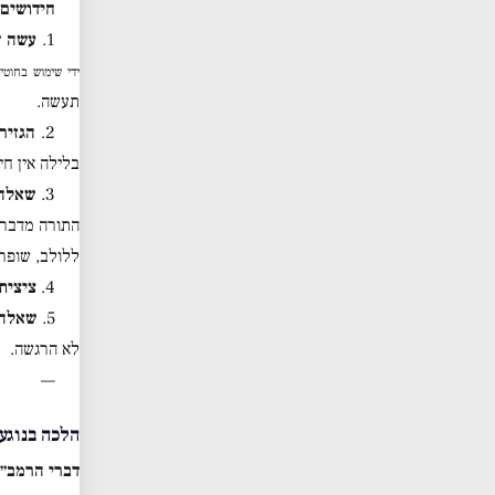
חידושים 
1.
עשה ד
ידי שימוש בחוטים
תעשה.
2.
הגזיר
בלילה אין חי
3.
שאלה 
התורה מדברת
ללולב, שופר,
4.
ציצית
5.
שאלה 
לא הרגשה.
—
הלכה בנוגע 
דברי הרמב״ם