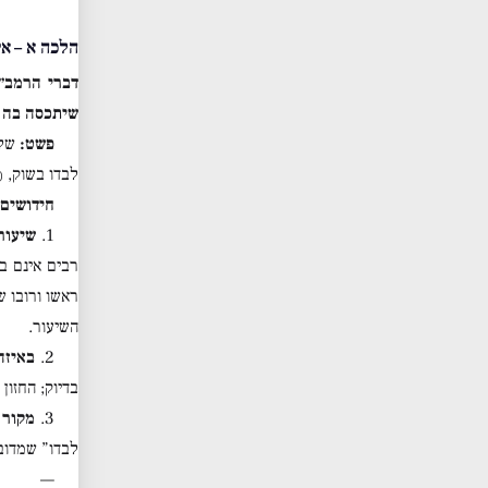
הלכה א – אי
דברי הרמב״
שיתכסה בה ר
פשט:
שלו
לבדו בשוק,
(3)
חידושים 
1.
שיעור
רבים אינם ב
ראשו ורובו ש
השיעור.
2.
באיזה 
בדיוק; החזון
3.
מקור 
לבדו” שמדוב
—