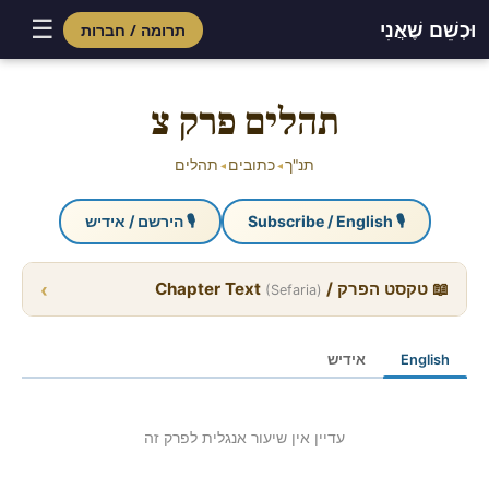
☰
וּכְשֵׁם שֶׁאֲנִי
תרומה / חברות
Skip
to
תהלים פרק צ
content
תנ"ך
כתובים
תהלים
◂
◂
🎙 Subscribe / English
🎙 הירשם / אידיש
›
📖 טקסט הפרק / Chapter Text
(Sefaria)
English
אידיש
עדיין אין שיעור אנגלית לפרק זה