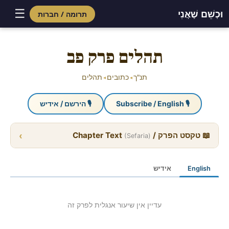
☰
וּכְשֵׁם שֶׁאֲנִי
תרומה / חברות
Skip
to
תהלים פרק פב
content
תנ"ך
כתובים
תהלים
◂
◂
🎙 Subscribe / English
🎙 הירשם / אידיש
›
📖 טקסט הפרק / Chapter Text
(Sefaria)
English
אידיש
עדיין אין שיעור אנגלית לפרק זה