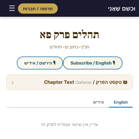
☰
וּכְשֵׁם שֶׁאֲנִי
תרומה / חברות
Skip
to
תהלים פרק פא
content
תנ"ך
כתובים
תהלים
◂
◂
🎙 Subscribe / English
🎙 הירשם / אידיש
›
📖 טקסט הפרק / Chapter Text
(Sefaria)
English
אידיש
עדיין אין שיעור אנגלית לפרק זה