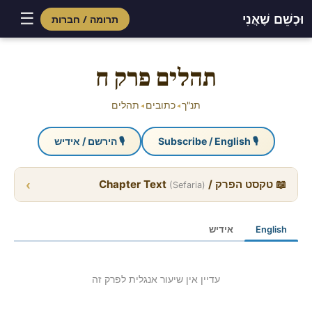
☰
וּכְשֵׁם שֶׁאֲנִי
תרומה / חברות
Skip
to
תהלים פרק ח
content
תנ"ך
כתובים
תהלים
◂
◂
🎙 Subscribe / English
🎙 הירשם / אידיש
›
📖 טקסט הפרק / Chapter Text
(Sefaria)
English
אידיש
עדיין אין שיעור אנגלית לפרק זה