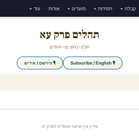
קבלה
חסידות
מועדים
אודות
עוד
תהלים פרק עא
תנ"ך
כתובים
תהלים
◂
◂
🎙 Subscribe / English
🎙 הירשם / אידיש
עדיין אין שיעור אנגלית לפרק זה