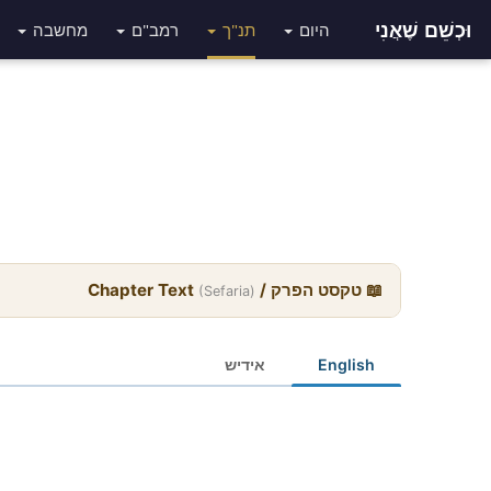
וּכְשֵׁם שֶׁאֲנִי
היום
תנ"ך
רמב"ם
מחשבה
📖 טקסט הפרק / Chapter Text
(Sefaria)
English
אידיש