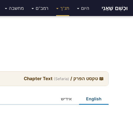
וּכְשֵׁם שֶׁאֲנִי
היום
תנ"ך
רמב"ם
מחשבה
📖 טקסט הפרק / Chapter Text
(Sefaria)
English
אידיש