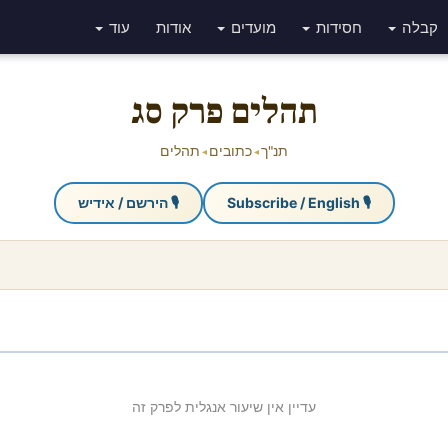
קבלה
חסידות
מועדים
אודות
עוד
תהלים פרק סג
תנ"ך
כתובים
תהלים
◂
◂
🎙 Subscribe / English
🎙 הירשם / אידיש
עדיין אין שיעור אנגלית לפרק זה