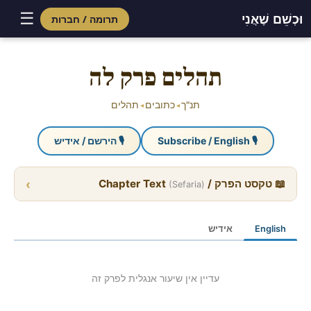
☰
וּכְשֵׁם שֶׁאֲנִי
תרומה / חברות
Skip
to
תהלים פרק לה
content
תנ"ך
כתובים
תהלים
◂
◂
🎙 Subscribe / English
🎙 הירשם / אידיש
›
📖 טקסט הפרק / Chapter Text
(Sefaria)
English
אידיש
עדיין אין שיעור אנגלית לפרק זה