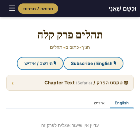
☰
וּכְשֵׁם שֶׁאֲנִי
תרומה / חברות
Skip
to
תהלים פרק קלח
content
תנ"ך
כתובים
תהלים
◂
◂
🎙 Subscribe / English
🎙 הירשם / אידיש
›
📖 טקסט הפרק / Chapter Text
(Sefaria)
English
אידיש
עדיין אין שיעור אנגלית לפרק זה