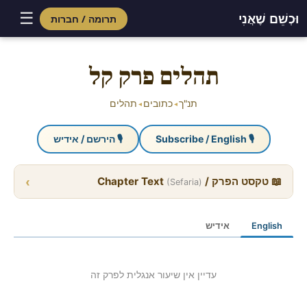
☰
וּכְשֵׁם שֶׁאֲנִי
תרומה / חברות
Skip
to
תהלים פרק קל
content
תנ"ך
כתובים
תהלים
◂
◂
🎙 Subscribe / English
🎙 הירשם / אידיש
›
📖 טקסט הפרק / Chapter Text
(Sefaria)
English
אידיש
עדיין אין שיעור אנגלית לפרק זה