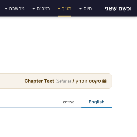
וּכְשֵׁם שֶׁאֲנִי
היום
תנ"ך
רמב"ם
מחשבה
📖 טקסט הפרק / Chapter Text
(Sefaria)
English
אידיש