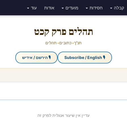
קבלה
חסידות
מועדים
אודות
עוד
תהלים פרק קכט
תנ"ך
כתובים
תהלים
◂
◂
🎙 Subscribe / English
🎙 הירשם / אידיש
עדיין אין שיעור אנגלית לפרק זה