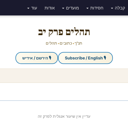
קבלה
חסידות
מועדים
אודות
עוד
תהלים פרק יב
תנ"ך
כתובים
תהלים
◂
◂
🎙 Subscribe / English
🎙 הירשם / אידיש
עדיין אין שיעור אנגלית לפרק זה