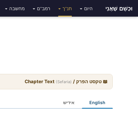
וּכְשֵׁם שֶׁאֲנִי
היום
תנ"ך
רמב"ם
מחשבה
📖 טקסט הפרק / Chapter Text
(Sefaria)
English
אידיש