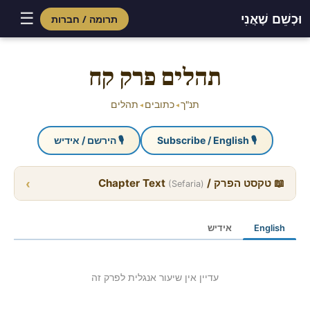
☰
וּכְשֵׁם שֶׁאֲנִי
תרומה / חברות
Skip
to
תהלים פרק קח
content
תנ"ך
כתובים
תהלים
◂
◂
🎙 Subscribe / English
🎙 הירשם / אידיש
›
📖 טקסט הפרק / Chapter Text
(Sefaria)
English
אידיש
עדיין אין שיעור אנגלית לפרק זה