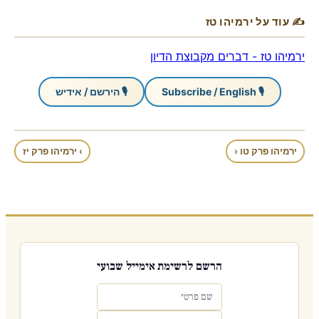
✍ עוד על ירמיהו טז
ירמיהו טז - דברים מקבוצת הדיון
🎙 Subscribe / English
🎙 הירשם / אידיש
ירמיהו פרק טו ‹
› ירמיהו פרק יז
הרשם לרשימת אימייל שבועי