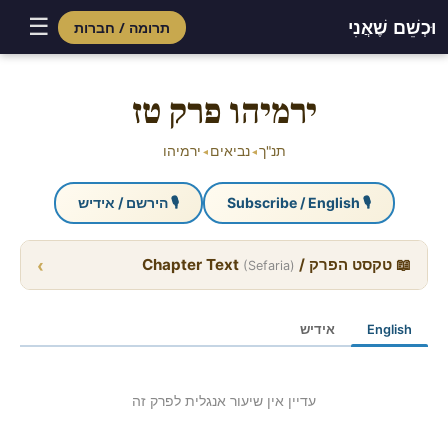
☰
וּכְשֵׁם שֶׁאֲנִי
תרומה / חברות
Skip
to
ירמיהו פרק טז
content
תנ"ך
נביאים
ירמיהו
◂
◂
🎙 Subscribe / English
🎙 הירשם / אידיש
›
📖 טקסט הפרק / Chapter Text
(Sefaria)
English
אידיש
עדיין אין שיעור אנגלית לפרק זה