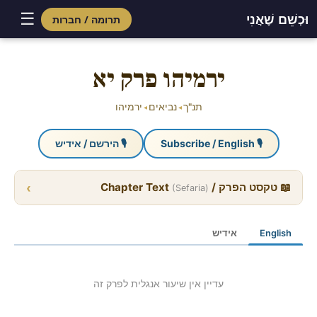
☰
וּכְשֵׁם שֶׁאֲנִי
תרומה / חברות
Skip
to
ירמיהו פרק יא
content
תנ"ך
נביאים
ירמיהו
◂
◂
🎙 Subscribe / English
🎙 הירשם / אידיש
›
📖 טקסט הפרק / Chapter Text
(Sefaria)
English
אידיש
עדיין אין שיעור אנגלית לפרק זה