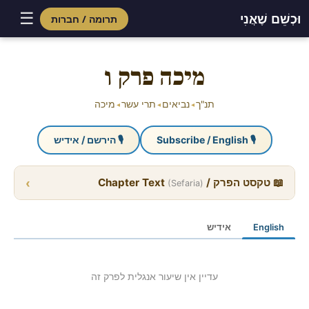
☰
וּכְשֵׁם שֶׁאֲנִי
תרומה / חברות
Skip
to
מיכה פרק ו
content
תנ"ך
נביאים
תרי עשר
מיכה
◂
◂
◂
🎙 Subscribe / English
🎙 הירשם / אידיש
›
📖 טקסט הפרק / Chapter Text
(Sefaria)
English
אידיש
עדיין אין שיעור אנגלית לפרק זה