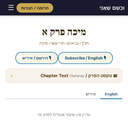
☰
וּכְשֵׁם שֶׁאֲנִי
תרומה / חברות
Skip
to
מיכה פרק א
content
תנ"ך
נביאים
תרי עשר
מיכה
◂
◂
◂
🎙 Subscribe / English
🎙 הירשם / אידיש
›
📖 טקסט הפרק / Chapter Text
(Sefaria)
English
אידיש
עדיין אין שיעור אנגלית לפרק זה