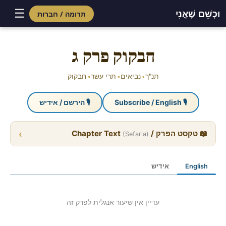
☰
וּכְשֵׁם שֶׁאֲנִי
תרומה / חברות
Skip
to
חבקוק פרק ג
content
תנ"ך
נביאים
תרי עשר
חבקוק
◂
◂
◂
🎙 Subscribe / English
🎙 הירשם / אידיש
›
📖 טקסט הפרק / Chapter Text
(Sefaria)
English
אידיש
עדיין אין שיעור אנגלית לפרק זה