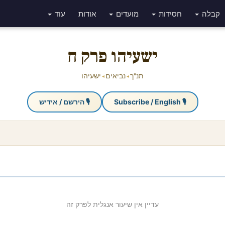
קבלה
חסידות
מועדים
אודות
עוד
ישעיהו פרק ח
תנ"ך
נביאים
ישעיהו
◂
◂
🎙 Subscribe / English
🎙 הירשם / אידיש
עדיין אין שיעור אנגלית לפרק זה