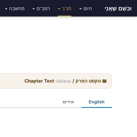
וּכְשֵׁם שֶׁאֲנִי
היום
תנ"ך
רמב"ם
מחשבה
📖 טקסט הפרק / Chapter Text
(Sefaria)
English
אידיש