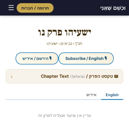
☰
וּכְשֵׁם שֶׁאֲנִי
תרומה / חברות
Skip
to
ישעיהו פרק נו
content
תנ"ך
נביאים
ישעיהו
◂
◂
🎙 Subscribe / English
🎙 הירשם / אידיש
›
📖 טקסט הפרק / Chapter Text
(Sefaria)
English
אידיש
עדיין אין שיעור אנגלית לפרק זה