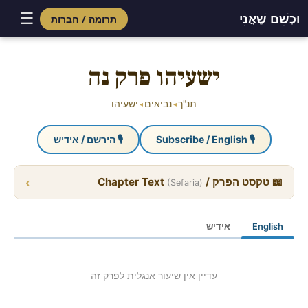
☰
וּכְשֵׁם שֶׁאֲנִי
תרומה / חברות
Skip
to
ישעיהו פרק נה
content
תנ"ך
נביאים
ישעיהו
◂
◂
🎙 Subscribe / English
🎙 הירשם / אידיש
›
📖 טקסט הפרק / Chapter Text
(Sefaria)
English
אידיש
עדיין אין שיעור אנגלית לפרק זה