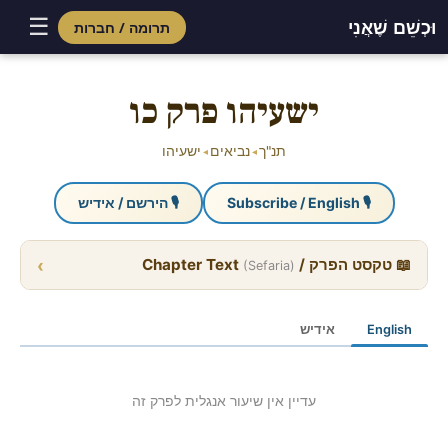
☰
וּכְשֵׁם שֶׁאֲנִי
תרומה / חברות
Skip
to
ישעיהו פרק כו
content
תנ"ך
נביאים
ישעיהו
◂
◂
🎙 Subscribe / English
🎙 הירשם / אידיש
›
📖 טקסט הפרק / Chapter Text
(Sefaria)
English
אידיש
עדיין אין שיעור אנגלית לפרק זה