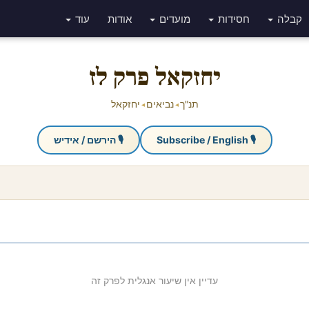
קבלה
חסידות
מועדים
אודות
עוד
יחזקאל פרק לז
תנ"ך
נביאים
יחזקאל
◂
◂
🎙 Subscribe / English
🎙 הירשם / אידיש
עדיין אין שיעור אנגלית לפרק זה