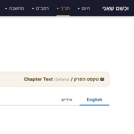
וּכְשֵׁם שֶׁאֲנִי
היום
תנ"ך
רמב"ם
מחשבה
📖 טקסט הפרק / Chapter Text
(Sefaria)
English
אידיש