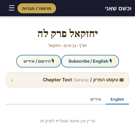
☰
וּכְשֵׁם שֶׁאֲנִי
תרומה / חברות
Skip
to
יחזקאל פרק לה
content
תנ"ך
נביאים
יחזקאל
◂
◂
🎙 Subscribe / English
🎙 הירשם / אידיש
›
📖 טקסט הפרק / Chapter Text
(Sefaria)
English
אידיש
עדיין אין שיעור אנגלית לפרק זה