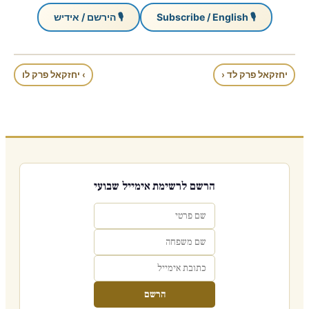
🎙 Subscribe / English
🎙 הירשם / אידיש
יחזקאל פרק לד ‹
› יחזקאל פרק לו
הרשם לרשימת אימייל שבועי
הרשם