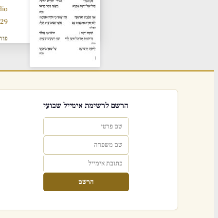
dio
929 תנ
פור
הרשם לרשימת אימייל שבועי
הרשם