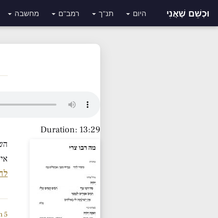
וּכְשֵׁם שֶׁאֲנִי
היום
תנ"ך
רמב"ם
מחשבה
Duration: 13:29
השי
אי״
לה
5 Minute Tanach Yiddish