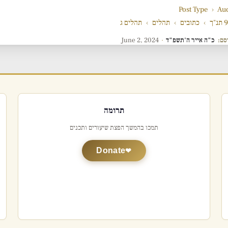
Post Type
›
Au
"ך
›
כתובים
›
תהלים
›
תהלים ג
סם:
כ"ה אייר ה'תשפ"ד
·
June 2, 2024
תרומה
תמכו בהמשך הפצת שיעורים ותכנים
Donate