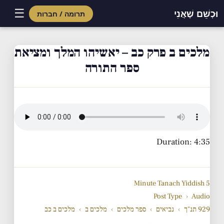
☰
וּכְשֵׁם שֶׁאֲנִי
תרומה / חברות
Skip
to
מלכים ב פרק כב – יאשיהו המלך ומציאת
content
ספר התורה
Duration: 4:35
5 Minute Tanach Yiddish
Post Type
›
Audio
929 תנ"ך
›
נביאים
›
ספר מלכים
›
מלכים ב
›
מלכים ב כב