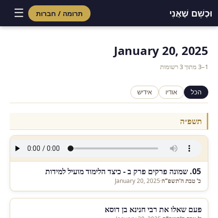
☰
וּכְשֵׁם שֶׁאֲנִי
תרומה / חברות
Skip
to
January 20, 2025
content
1–3 מתוך 3 רשומות
הכל
אודיו
אידיש
תשפ״ה
05. שמונה פרקים פרק ב - כיצד הלימוד מועיל למידות
כ' טבת ה'תשפ"ה
·
January 20, 2025
פעם שאלו את רבי חנינא בן דוסא