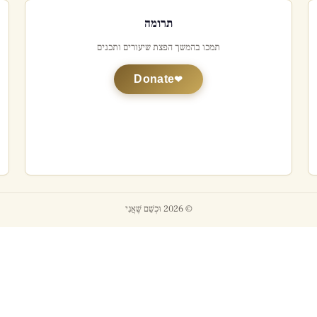
תרומה
תמכו בהמשך הפצת שיעורים ותכנים
Donate
© 2026 וּכְשֵׁם שֶׁאֲנִי