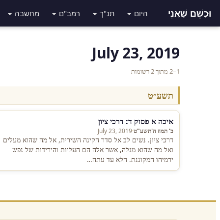
וּכְשֵׁם שֶׁאֲנִי
היום
תנ"ך
רמב"ם
מחשבה
July 23, 2019
1–2 מתוך 2 רשומות
תשע״ט
איכה א פסוק ד: דרכי ציון
כ' תמוז ה'תשע"ט
·
July 23, 2019
דרכי ציון. נשים לב אל סדר הקינה השירית, אל מה שהוא מעלים
ואל מה שהוא מגלה, אשר אלה הם העליות והירידות של נפש
ירמיהו המקוננת. הלא עד עתה…