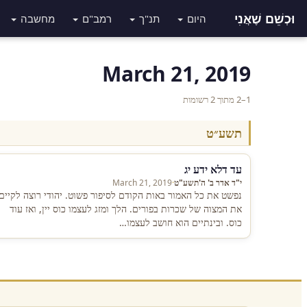
וּכְשֵׁם שֶׁאֲנִי
היום
תנ"ך
רמב"ם
מחשבה
March 21, 2019
1–2 מתוך 2 רשומות
תשע״ט
עד דלא ידע יג
י"ד אדר ב' ה'תשע"ט
·
March 21, 2019
נפשט את כל האמור באות הקודם לסיפור פשוט. יהודי רוצה לקיים
את המצוה של שכרות בפורים. הלך ומזג לעצמו כוס יין, ואז עוד
כוס. ובינתיים הוא חושב לעצמו…