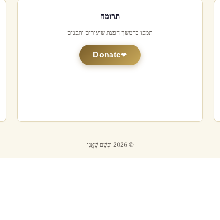
תרומה
תמכו בהמשך הפצת שיעורים ותכנים
Donate
© 2026 וּכְשֵׁם שֶׁאֲנִי