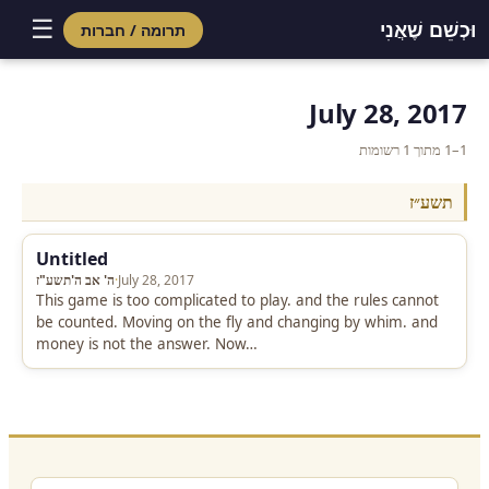
☰
וּכְשֵׁם שֶׁאֲנִי
תרומה / חברות
Skip
to
July 28, 2017
content
1–1 מתוך 1 רשומות
תשע״ז
Untitled
ה' אב ה'תשע"ז
·
July 28, 2017
This game is too complicated to play. and the rules cannot
be counted. Moving on the fly and changing by whim. and
money is not the answer. Now…