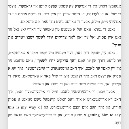
אנקומען דארט אין די אנדערע עק שטאט עפעס קויפן אין גראסערי, נוצטו
די שול. אז דו לערנסט, דו גייסט אריין פון איין זייט, דו גייסט ארויס פון די
אנדערע זייט, מילא, אבער דו טארסט נישט נוצן פאר א שארטקאט.
זאגט די גמרא, וואס זאל א מענטש טון טאמער ער דארף יא? זאל ער
זאגן איין פסוק, זאל ער זאגן
“אך צדיקים יודו לשמך ישבו ישרים את
פניך”
.
זאגט ער, שטעל דיר פאר, דער מענטש וויל יעצט מאכן א שארטקאט,
ער לויפט דורך און ער זאגט
“אך צדיקים יודו לשמך”
, וואס טראכט ער
אין זיין קאפ? ער לאכט, איך האב אויסגענארט די אייבערשטער, איך זאג א
פסוק און יעצט האב איך געקענט נוצן די שול פאר א שארטקאט. ס׳איז די
זעלבע זאך, איך האלט נישט ביים זאגן די פסוק און פארטיג.
אבער עכט, די אייבערשטער לאכט, ווייל די אייבערשטער זאגט, איך
האב דא אריינגענארט א איד וואס וואלט קיינמאל נישט געזאגט א פסוק
תורה, און איך האב אים יעצט אריינגענארט, און this is my way of
getting him to say א פסוק תורה, און די אייבערשטער האט הנאה פון
דעם.