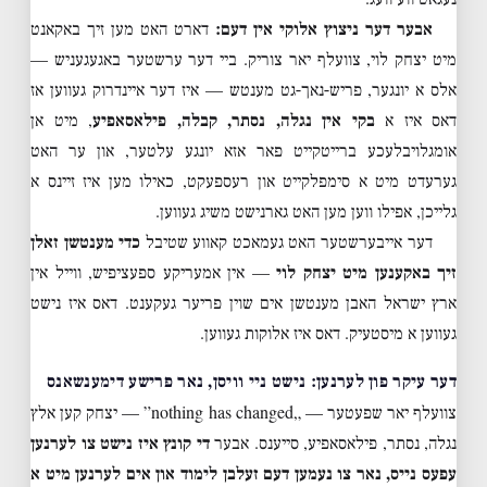
אבער דער ניצוץ אלוקי אין דעם:
דארט האט מען זיך באקאנט
מיט יצחק לוי, צוועלף יאר צוריק. ביי דער ערשטער באגעגעניש —
אלס א יונגער, פריש-נאך-גט מענטש — איז דער איינדרוק געווען אז
דאס איז א
בקי אין נגלה, נסתר, קבלה, פילאסאפיע
, מיט אן
אומגלויבלעכע ברייטקייט פאר אזא יונגע עלטער, און ער האט
גערעדט מיט א סימפלקייט און רעספעקט, כאילו מען איז זיינס א
גלייכן, אפילו ווען מען האט גארנישט משיג געווען.
דער אייבערשטער האט געמאכט קאווע שטיבל
כדי מענטשן זאלן
זיך באקענען מיט יצחק לוי
— אין אמעריקע ספעציפיש, ווייל אין
ארץ ישראל האבן מענטשן אים שוין פריער געקענט. דאס איז נישט
געווען א מיסטעיק. דאס איז אלוקות געווען.
דער עיקר פון לערנען: נישט ניי וויסן, נאר פרישע דימענשאנס
צוועלף יאר שפעטער — „nothing has changed” — יצחק קען אלץ
נגלה, נסתר, פילאסאפיע, סייענס. אבער
די קונץ איז נישט צו לערנען
עפעס נייס, נאר צו נעמען דעם זעלבן לימוד און אים לערנען מיט א