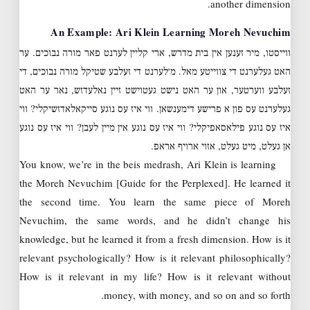
another dimension.
An Example: Ari Klein Learning Moreh Nevuchim
ווייסטו, מיר זענען אין בית מדרש, ארי קליין לערנט פאר מורה נבוכים. ער
האט געלערנט די צווייטע מאל. מ׳לערנט די זעלבע שטיקל מורה נבוכים, די
זעלבע ווערטער, און ער האט נישט געטוישט זיין נאלעדזש, נאר ער האט
געלערנט עס פון א פרישע דימענשאן. ווי איז עס נוגע סייקאלאדזשיקלי? ווי
איז עס נוגע פילאסאפיקלי? ווי איז עס נוגע אין מיין לעבן? ווי איז עס נוגע
אן געלט, מיט געלט, אזוי ארויף אראפ.
You know, we’re in the beis medrash, Ari Klein is learning
the Moreh Nevuchim [Guide for the Perplexed]. He learned it
the second time. You learn the same piece of Moreh
Nevuchim, the same words, and he didn’t change his
knowledge, but he learned it from a fresh dimension. How is it
relevant psychologically? How is it relevant philosophically?
How is it relevant in my life? How is it relevant without
money, with money, and so on and so forth.