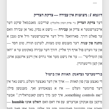
—
דוגמא 1: ניצוצות אין עבירה — צדקת הצדיק
דער
צדקת הצדיק
שרייבט: מאנכמאל שיקט דער
(ר׳ צדוק הכהן מלובלין)
אייבערשטער א צדיק אן
עבירה
— נישט א נסיון, נאר אן עבירה וואס
ער פאלט דורך. פארוואס? ווייל דער אייבערשטער וויל אים געבן א
מתנה פון ענוה
. דער מענטש טוט מצוות, לערנט תורה, טוט חסד —
און ער ווערט פול אויף זיך אליין. דורך דער עבירה באקומט ער א “דאז
פון הומיליטי” — ער איז נישט מער אזוי גרויס אין זיינע אייגענע אויגן,
און קען ווייטערגיין.
ברייטערער געדאנק: תאוות און ביטול
די גאנצע ענין פון תאוות — אויך אין דער גאנצער וועלט, נישט נאר אין
דער פרומער וועלט — איז א נעגאטיווע זאך. מענטשן פילן:
“something controls me, איך קען מיך נישט קאנטראלירן.” אבער
מ׳קען עס אנקוקן אנדערש: עס איז דאס וואס
האלט אונז humble
—
מאכט אונז ווייניגער פארנומען מיט זיך אליין, מער אפן פאר דער