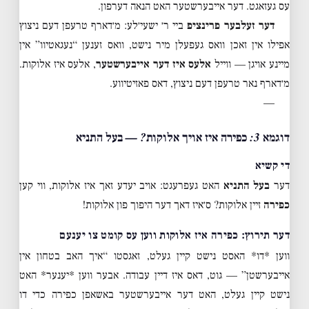
עס געזאגט. דער אייבערשטער האט הנאה דערפון.
דער זעלבער פרינציפ
ביי ר׳ ישעי׳לע: מ׳דארף טרעפן דעם ניצוץ
אפילו אין זאכן וואס געפעלן מיר נישט, וואס זענען “נעגאטיוו” אין
מיינע אויגן — ווייל
אלעס איז דער אייבערשטער
, אלעס איז אלוקות.
מ׳דארף נאר טרעפן דעם ניצוץ, דאס פאזיטיווע.
—
דוגמא 3: כפירה איז אויך אלוקות? — בעל התניא
די קשיא
דער
בעל התניא
האט געפרעגט: אויב יעדע זאך איז אלוקות, ווי קען
כפירה
זיין אלוקות? ס׳איז דאך דער היפוך פון אלוקות!
דער תירוץ: כפירה איז אלוקות ווען עס קומט צו יענעם
ווען *דו* האסט נישט קיין געלט, זאגסטו “איך האב בטחון אין
אייבערשטן” — גוט, דאס איז דיין עבודה. אבער ווען *יענער* האט
נישט קיין געלט, האט דער אייבערשטער באשאפן כפירה כדי דו