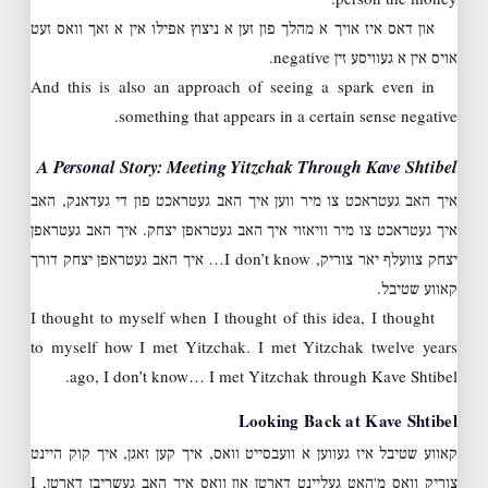
און דאס איז אויך א מהלך פון זען א ניצוץ אפילו אין א זאך וואס זעט
אויס אין א געוויסע זין negative.
And this is also an approach of seeing a spark even in
something that appears in a certain sense negative.
A Personal Story: Meeting Yitzchak Through Kave Shtibel
איך האב געטראכט צו מיר ווען איך האב געטראכט פון די געדאנק, האב
איך געטראכט צו מיר וויאזוי איך האב געטראפן יצחק. איך האב געטראפן
יצחק צוועלף יאר צוריק, I don’t know… איך האב געטראפן יצחק דורך
קאווע שטיבל.
I thought to myself when I thought of this idea, I thought
to myself how I met Yitzchak. I met Yitzchak twelve years
ago, I don’t know… I met Yitzchak through Kave Shtibel.
Looking Back at Kave Shtibel
קאווע שטיבל איז געווען א וועבסייט וואס, איך קען זאגן, איך קוק היינט
צוריק וואס מ׳האט געליינט דארטן און וואס איך האב געשריבן דארטן, I