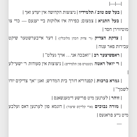
|—|—|
|
בעל שם טוב / תלמידיו
| ניצוצות הקדושה אין יעדע זאך |
|
בעל התניא
| צמצום; כפירה איז אלוקות ביי יענעם — כדי צו
מוטיווירן חסד |
|
צדקת הצדיק
| דער אייבערשטער שיקט
(ר׳ צדוק הכהן מלובלין)
עבירות פאר ענוה |
|
ראפשיצער רב
| “ואבכה אני… אויך געלט” |
|
ר׳ יואל ראטה
| ניצוצות אין סעודות ר׳ ישעי׳לע
(קונטרס פון תלמידים)
|
|
גמרא ברכות
| קפנדריא דורך בית המדרש; זאגן “אך צדיקים יודו
לשמך” |
|
זוהר
| לערנען מיט פרישע דימענשאנס |
|
מורה נבוכים
| דוגמא פון לערנען דאס זעלבע
(ארי קליין׳ס שיעור)
מיט נייע פראגעס |
—