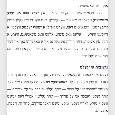
אויך דער באשעפער.
דער פראקטישער אויסקום: מ׳דארף אין
יעדע מצב
און
יעדע
סיטואציע
טרעפן די ניצוצות — געפינען דעם וועג צו קאנעקטן מיט׳ן
אייבערשטן. ווען מ׳טוט דאס, ווערט אפילו א “פארגרעבטע וועלט” א
הייליגע וועלט — אלעס וואס מ׳טוט, אלעס וואס מ׳באגעגנט, ווערט א
חלק פון אלוקות. דער חילוק איז נאר אז אין א פאזיטיווע זאך איז דער
ניצוץ גרינגער צו טרעפן, אבער מען דארף אים אויך זוכן אין דעם וואס
זעט אויס נעגאטיוו.
ניצוצות אין געלט
געלט איז לכאורה א נעגאטיווע, נידריגע זאך — אבער מ׳דארף אויך
דארט טרעפן ניצוצות. דער
ראפשיצער רב
ווערט דערמאנט מיט דער
מעשה: “ואבכה אני על כבוד — אויך געלט. ואבכה אני על צדיקים —
אויך געלט. ואבכה אני על פחדך — אויך געלט.” אפילו דאס *נישט
וועלן* געלט דארף געלט! מ׳קען נישט האבן צדיקים, פחד ה׳, חכמה,
אן געלט.