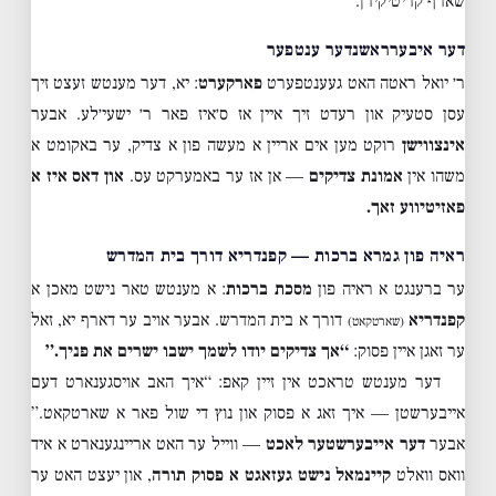
שארף קריטיקירן.
דער איבערראשנדער ענטפער
ר׳ יואל ראטה האט געענטפערט
פארקערט
: יא, דער מענטש זעצט זיך
עסן סטעיק און רעדט זיך איין אז ס׳איז פאר ר׳ ישעי׳לע. אבער
אינצווישן
רוקט מען אים אריין א מעשה פון א צדיק, ער באקומט א
משהו אין
אמונת צדיקים
— אן אז ער באמערקט עס.
און דאס איז א
פאזיטיווע זאך.
ראיה פון גמרא ברכות — קפנדריא דורך בית המדרש
ער ברענגט א ראיה פון
מסכת ברכות
: א מענטש טאר נישט מאכן א
קפנדריא
דורך א בית המדרש. אבער אויב ער דארף יא, זאל
(שארטקאט)
ער זאגן איין פסוק:
“אך צדיקים יודו לשמך ישבו ישרים את פניך.”
דער מענטש טראכט אין זיין קאפ: “איך האב אויסגענארט דעם
אייבערשטן — איך זאג א פסוק און נוץ די שול פאר א שארטקאט.”
אבער
דער אייבערשטער לאכט
— ווייל ער האט אריינגענארט א איד
וואס וואלט
קיינמאל נישט געזאגט א פסוק תורה
, און יעצט האט ער