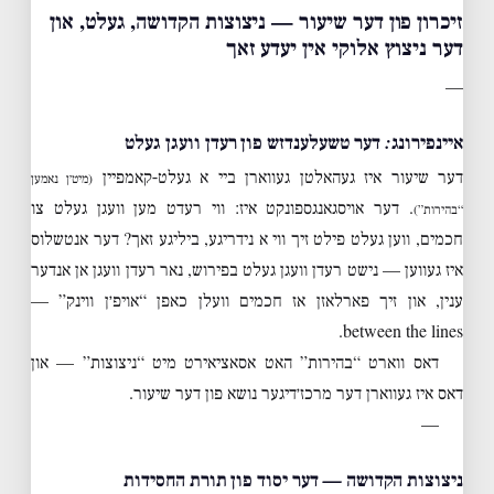
זיכרון פון דער שיעור — ניצוצות הקדושה, געלט, און
דער ניצוץ אלוקי אין יעדע זאך
—
איינפירונג: דער טשעלענדזש פון רעדן וועגן געלט
דער שיעור איז געהאלטן געווארן ביי א געלט-קאמפיין
(מיט׳ן נאמען
. דער אויסגאנגספונקט איז: ווי רעדט מען וועגן געלט צו
“בהירות”)
חכמים, ווען געלט פילט זיך ווי א נידריגע, ביליגע זאך? דער אנטשלוס
איז געווען — נישט רעדן וועגן געלט בפירוש, נאר רעדן וועגן אן אנדער
ענין, און זיך פארלאזן אז חכמים וועלן כאפן “אויפ׳ן ווינק” —
between the lines.
דאס ווארט “בהירות” האט אסאציאירט מיט “ניצוצות” — און
דאס איז געווארן דער מרכז׳דיגער נושא פון דער שיעור.
—
ניצוצות הקדושה — דער יסוד פון תורת החסידות