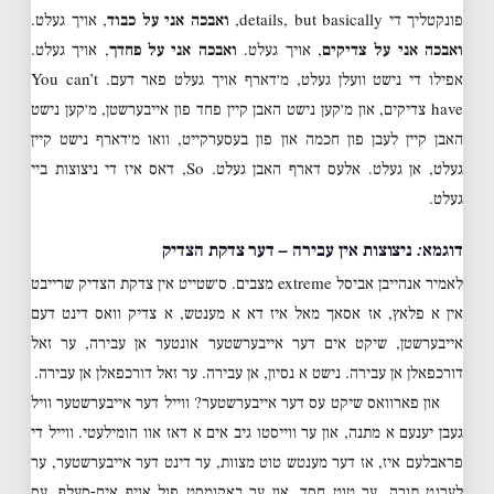
פונקטליך די details, but basically,
ואבכה אני על כבוד
, אויך געלט.
ואבכה אני על צדיקים
, אויך געלט.
ואבכה אני על פחדך
, אויך געלט.
אפילו די נישט וועלן געלט, מ׳דארף אויך געלט פאר דעם. You can’t
have צדיקים, און מ׳קען נישט האבן קיין פחד פון אייבערשטן, מ׳קען נישט
האבן קיין לעבן פון חכמה און פון בעסערקייט, וואו מ׳דארף נישט קיין
געלט, אן געלט. אלעס דארף האבן געלט. So, דאס איז די ניצוצות ביי
געלט.
דוגמא: ניצוצות אין עבירה – דער צדקת הצדיק
לאמיר אנהייבן אביסל extreme מצבים. ס׳שטייט אין צדקת הצדיק שרייבט
אין א פלאץ, אז אסאך מאל איז דא א מענטש, א צדיק וואס דינט דעם
אייבערשטן, שיקט אים דער אייבערשטער אונטער אן עבירה, ער זאל
דורכפאלן אן עבירה. נישט א נסיון, אן עבירה. ער זאל דורכפאלן אן עבירה.
און פארוואס שיקט עס דער אייבערשטער? ווייל דער אייבערשטער וויל
געבן יענעם א מתנה, און ער ווייסטו גיב אים א דאז אוו הומילעטי. ווייל די
פראבלעם איז, אז דער מענטש טוט מצוות, ער דינט דער אייבערשטער, ער
לערנט תורה, ער טוט חסד, און ער באקומסט פול אויף אים-סעלף. עס