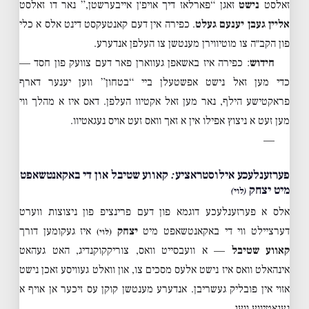
זאלסט
נישט
זאגן “פארלאז דיך אויפ׳ן אייבערשטן,” נאר דו זאלסט
אליין געבן יענעם געלט
. כפירה אין דעם קאנטעקסט דינט אלס א כלי
פון הקב״ה צו מוטיווירן מענטשן צו העלפן אנדערע.
חידוש
: כפירה איז באשאפן געווארן פאר דעם צוועק פון חסד —
כדי מען זאל נישט אפשטעלן ביי “בטחון” ווען יענער דארף
פראקטישע הילף, נאר מען זאל אקטיוו העלפן. דאס איז א מהלך ווי
מען זעט א ניצוץ אפילו אין א זאך וואס זעט אויס נעגאטיוו.
—
פערזענלעכע אילוסטראציע: קאווע שטיבל און די באקאנטשאפט
מיט יצחק
(לוי)
אלס א פערזענלעכע דוגמא פון דעם פרינציפ פון ניצוצות ווערט
דערציילט ווי די באקאנטשאפט מיט
יצחק
איז געקומען דורך
(לוי)
קאווע שטיבל
— א וועבסייט וואס, צוריקקוקנדיג, האט געהאט
אינהאלט וואס איז נישט אלעס מסכים צו, און וואלט געוויסע זאכן נישט
אזוי אין פובליק געשריבן. אנדערע מענטשן קוקן עס זיכער אן אויף א
נעגאטיווע וועג.