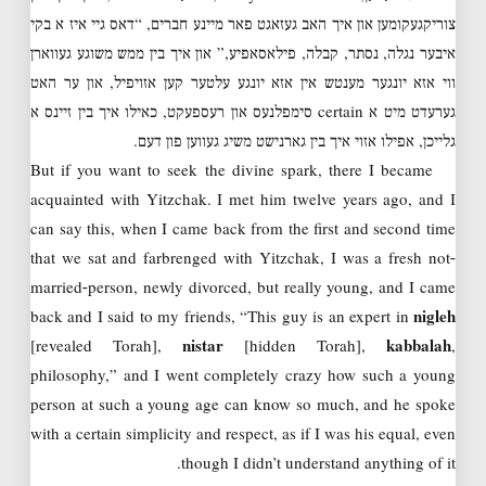
צוריקגעקומען און איך האב געזאגט פאר מיינע חברים, “דאס גיי איז א בקי
איבער נגלה, נסתר, קבלה, פילאסאפיע,” און איך בין ממש משוגע געווארן
ווי אזא יונגער מענטש אין אזא יונגע עלטער קען אזויפיל, און ער האט
גערעדט מיט א certain סימפלנעס און רעספעקט, כאילו איך בין זיינס א
גלייכן, אפילו אזוי איך בין גארנישט משיג געווען פון דעם.
But if you want to seek the divine spark, there I became
acquainted with Yitzchak. I met him twelve years ago, and I
can say this, when I came back from the first and second time
that we sat and farbrenged with Yitzchak, I was a fresh not-
married-person, newly divorced, but really young, and I came
back and I said to my friends, “This guy is an expert in
nigleh
[revealed Torah],
nistar
[hidden Torah],
kabbalah
,
philosophy,” and I went completely crazy how such a young
person at such a young age can know so much, and he spoke
with a certain simplicity and respect, as if I was his equal, even
though I didn’t understand anything of it.