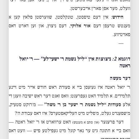
וועלט, מער אפן פאר׳ן אייבערשטן.
חידוש
: אין דעם טיפסטן, טונקלסטן, שווערסטן פלאץ קען א
מענטש טרעפן דעם
אור אלוקי
, דעם ניצוץ, און זען דארט דאס
פאזיטיווע.
—
דוגמא 2: ניצוצות אין “ליל נשמת ר׳ ישעי׳לע” — ר׳ יואל
ראטה
דער מעשה
ר׳ יואל ראטה איז געזעסן ביי א סעודת ראש חודש אייר מיט זיינע
תלמידים. א תלמיד האט געפרעגט: וואס זאגט דער ראש ישיבה וועגן די
אלע
סעודות “ליל נשמת ר׳ ישעי׳ בן ר׳ משה”
— מ׳רוקט סטעיק,
מ׳שפענדט געלט, מ׳פליט מיט העליקאפטערס? איז דאס עבודת ה׳?
דער פרעגער
האט ערווארט אז ר׳ יואל ראטה —
(און סתם א מענטש)
וואס ביי א חתונה גיט ער נאר קוגל מיט געפילטע פיש — וועט דאס