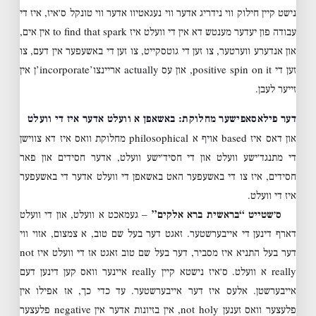
נישט קיין חילוק ווי נידריג אדער ווי נעגאטיוו אדער ווי טונקל ס׳איז, איז די
עבודה פון יעדער מענטש דא אין די וועלט איז to find that spark אין אים,
און אנדערע ווערטער, צו זען די גוטסקייט, צו זען די באשעפער אין דעם, צו
זען די positive spin on it, און עס actually אריינצו’incorporate’ן אין
זייער לעבן.
דער פילאסאפישער מחלוקת: באשאפן א וועלט אדער איז די וועלט
און דאס איז based אויף א philosophical מחלוקת וואס איז דא צווישן
די מתנגד׳ישע וועלט און די חסיד׳ישע וועלט, אדער חסידים און פאר
חסידים, איז צו די באשעפער האט באשאפן די וועלט אדער די באשעפער
איז די וועלט.
ס׳שטייט “בראשית ברא אלקים”
– געמאכט א וועלט, און די וועלט
דארף דינען די אייבערשטער. זאגט דער בעל שם טוב, א צמצום, אזוי ווי
דער בעל התניא איז מסביר, דער בעל שם טוב זאגט אז די וועלט איז not
really א וועלט. ס׳איז נישטא קיין really איינער וואס קען דינען דעם
אייבערשטן. אלעס איז דער אייבערשטער. עד כדי כך, אז אפילו אין
פלעצער וואס זענען not holy, אין בזיונות אדער אין negative פלעצער