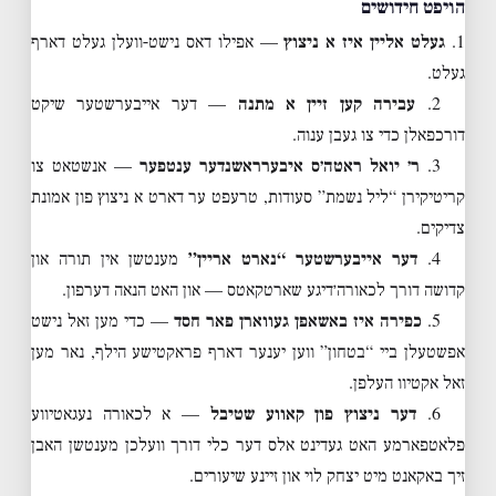
הויפט חידושים
1.
געלט אליין איז א ניצוץ
— אפילו דאס נישט-וועלן געלט דארף
געלט.
2.
עבירה קען זיין א מתנה
— דער אייבערשטער שיקט
דורכפאלן כדי צו געבן ענוה.
3.
ר׳ יואל ראטה׳ס איבערראשנדער ענטפער
— אנשטאט צו
קריטיקירן “ליל נשמת” סעודות, טרעפט ער דארט א ניצוץ פון אמונת
צדיקים.
4.
דער אייבערשטער “נארט אריין”
מענטשן אין תורה און
קדושה דורך לכאורה׳דיגע שארטקאטס — און האט הנאה דערפון.
5.
כפירה איז באשאפן געווארן פאר חסד
— כדי מען זאל נישט
אפשטעלן ביי “בטחון” ווען יענער דארף פראקטישע הילף, נאר מען
זאל אקטיוו העלפן.
6.
דער ניצוץ פון קאווע שטיבל
— א לכאורה נעגאטיווע
פלאטפארמע האט געדינט אלס דער כלי דורך וועלכן מענטשן האבן
זיך באקאנט מיט יצחק לוי און זיינע שיעורים.