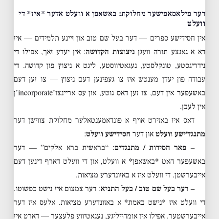
דער פילאסאפישער מחלוקת: באשאפן א וועלט אדער *איז* די
וועלט
אין חסידישע ספרים — דער בעל שם טוב און זיינע תלמידים — איז
דא א גאנצע תורה וועגן
ניצוצות הקדושה
: אין יעדע זאך, אפילו די
נידריגסטע, טונקלסטע, נעגאטיווסטע, ליגט א ניצוץ פון קדושה. די
עבודה פון יעדן מענטש איז צו געפינען דעם ניצוץ — צו זען דעם
באשעפער אין דעם, צו זען דאס גוטע, און עס אריינצו’incorporate’ן
אין לעבן.
דאס איז באזירט אויף א פונדאמענטאלער מחלוקת צווישן דער
מתנגד׳ישע וועלט
און דער
חסידישע וועלט
:
–
פאר חסידות / מתנגדים
: “בראשית ברא אלקים” — דער
באשעפער האט *באשאפן* א וועלט, און די וועלט דארף דינען דעם
אייבערשטן. די וועלט איז א באזונדערע מציאות.
–
דער בעל שם טוב / בעל התניא
: דער צמצום איז נישט כפשוטו.
די וועלט איז *נישט באמת* א באזונדערע מציאות. אלעס איז דער
אייבערשטער. אפילו אין אומהייליגע, נעגאטיווע פלעצער — דארט איז