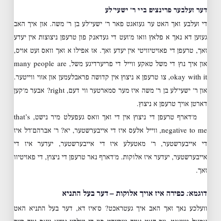
דער זעלבער פרינציפ ביי ר׳ ישעי׳לע
די זעלבע זאך האט ער געזאגט פאר ר׳ ישעי׳לע בן ר׳ משה. און איך האב
געזען דא נאך א פלאץ וואו מ׳זעט די געדאנק פון טרעפן ניצוצות אין יעדע
זאך, טרעפן די פאזיטיוויטי אין יעדע זאך. אז אפילו א זאך וואס זעט אויס,
און איך נוץ די משל טאקע ווייל די פריערדיגע משל, many people are
okay with it, צו טרעפן א ניצוץ אין קדושה פראבלעמען און אזוי ווייטער.
און ר׳ ישעי׳לע בן ר׳ משה איז מער סמארטער ווי דעם, right? אבער מ׳קען
דארטן אויך טרעפן א ניצוץ.
מ׳דארף טרעפן די ניצוץ אין די זאך וואס געפעלט מיר נישט, that’s
negative to me, ווייל אלעס איז די אייבערשטער, יא? ר׳ אברהם׳דל איז
די אייבערשטער, ר׳ מאטעלע איז די אייבערשטער, יעדער איז די
אייבערשטער, יעדער איז אלוקות. מ׳דארף נאר טרעפן די ניצוץ, די פאזיטיוו
זאך.
דוגמא: כפירה איז אויך אלוקות – דער בעל התניא
וועלכע נאך זאך האב איך געטראכט? ס׳איז דא, דער בעל התניא האט