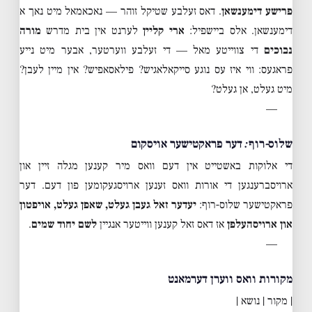
פרישע דימענשאן
. דאס זעלבע שטיקל זוהר — נאכאמאל מיט נאך א
דימענשאן. אלס ביישפיל:
ארי קליין
לערנט אין בית מדרש
מורה
נבוכים
די צווייטע מאל — די זעלבע ווערטער, אבער מיט נייע
פראגעס: ווי איז עס נוגע סייקאלאגיש? פילאסאפיש? אין מיין לעבן?
מיט געלט, אן געלט?
—
שלוס-רוף: דער פראקטישער אויסקום
די אלוקות באשטייט אין דעם וואס מיר קענען מגלה זיין און
ארויסברענגען די אורות וואס זענען ארויסגעקומען פון דעם. דער
פראקטישער שלוס-רוף:
יעדער זאל געבן געלט, שאפן געלט, אויפטון
און ארויסהעלפן
אז דאס זאל קענען ווייטער אנגיין
לשם יחוד שמים
.
—
מקורות וואס ווערן דערמאנט
| מקור | נושא |