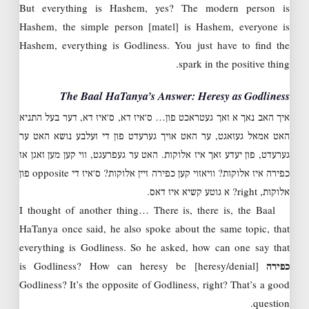
But everything is Hashem, yes? The modern person is
Hashem, the simple person [matel] is Hashem, everyone is
Hashem, everything is Godliness. You just have to find the
spark in the positive thing.
The Baal HaTanya’s Answer: Heresy as Godliness
איך האב נאך א זאך געטראכט פון… ס׳איז דא, ס׳איז דא, דער בעל התניא
האט אמאל געזאגט, ער האט אויך גערעדט פון די זעלבע נושא האט ער
גערעדט, פון יעדע זאך איז אלוקות. האט ער געפרעגט, ווי קען מען זאגן אז
כפירה איז אלוקות? וויאזוי קען כפירה זיין אלוקות? ס׳איז די opposite פון
אלוקות, right? א גוטע קשיא איז דאס.
I thought of another thing… There is, there is, the Baal
HaTanya once said, he also spoke about the same topic, that
everything is Godliness. So he asked, how can one say that
כפירה
[heresy/denial] is Godliness? How can heresy be
Godliness? It’s the opposite of Godliness, right? That’s a good
question.