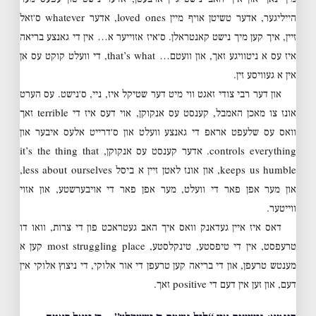
הייליגער, אדער טשיטן אויף מיין loved ones, אדער whatever ס׳זאל
זיין, איך קען מיך נישט קאנטראלן. ס׳איז אזוייער א… אין די גאנצע בריאה
איז עס א ניטוויגע זאך, און וועטם… that’s what, די וועלט קוקט עס אן
אין א געוויסע זין.
און דער רבי צודי זאגט ווי מיט דער שטיקל איז, ניי, ס׳נישט. עס הערט
אונז צו מאכן האמבל, קענסט עס אנקוקן, אוי דעס איז די terrible זאך
וואס עס שלעפט אראפ די גאנצע וועלט און ס׳דרייט אלעס איבער און
controls everything. אדער קענסט עס אנקוקן, it’s the thing that
keeps us humble, און אונז לאטן זיין א ביסל less about ourselves,
און מער אפן פאר די וועלט, מער אפן פאר די אויבערשטע, און אזוי
ווייטער.
דאס איז איין געדאנק וואס איך האב געטראכט פון די צרות, וואו דו
טרעפסט, אין די טיפסטע, טינקלסטע, most struggling place קען א
מענטש טרעפן, און די בריאה קען טרעפן די אור אלוקי, די ניצוץ אלוקי אין
דעם, און זען אין דעם די positive זאך.