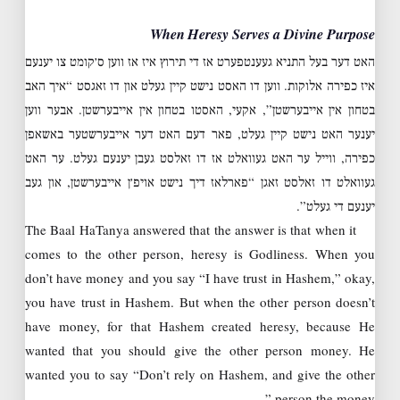
When Heresy Serves a Divine Purpose
האט דער בעל התניא געענטפערט אז די תירוץ איז אז ווען ס׳קומט צו יענעם
איז כפירה אלוקות. ווען דו האסט נישט קיין געלט און דו זאגסט “איך האב
בטחון אין אייבערשטן”, אקעי, האסטו בטחון אין אייבערשטן. אבער ווען
יענער האט נישט קיין געלט, פאר דעם האט דער אייבערשטער באשאפן
כפירה, ווייל ער האט געוואלט אז דו זאלסט געבן יענעם געלט. ער האט
געוואלט דו זאלסט זאגן “פארלאז דיך נישט אויפ׳ן אייבערשטן, און געב
יענעם די געלט”.
The Baal HaTanya answered that the answer is that when it
comes to the other person, heresy is Godliness. When you
don’t have money and you say “I have trust in Hashem,” okay,
you have trust in Hashem. But when the other person doesn’t
have money, for that Hashem created heresy, because He
wanted that you should give the other person money. He
wanted you to say “Don’t rely on Hashem, and give the other
person the money.”