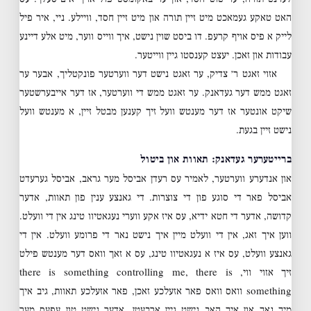
האט טאקע געמאכט מיט זיין תורה און מיט זיין חסד, וויילע. ניי, איר פיל
לייק א פיס אויף קרעפ. דו ביסט שוין נישט, איך ווייס ווער, מיט אלע דיינע
עבודות און זאכן. יעצט קענסטו גיין ווייטער.
אזוי זאגט ר׳ צדיק, ער זאגט נישט דער ווערטער פונקטליך, אבער ער
זאגט ממש דער געדאנק. ער זאגט ממש די ווערטער, אז דער אייבערשטער
שיקט אונטער אז דער מענטש וועל זיך קענען מבטל זיין, א מענטש וועל
נישט זיין בגעת.
ברייטערער געדאנק: תאוות און ביטול
און אנדערע ווערטער, לאמיר עס רעדן אביסל מער גראב, אביסל גערעדט
אביסל פאר די סוגע פון די צוצרות. די גאנצע ענין פון תאוות, אדער
קדושה, אדער די חטא ידיא, עס איז אקע ווערי נעגאטיוו טינג אין די וועלט.
ווען איך זאג, אין די וועלט מיין איך נישט נאר די פרומע וועלט. אין די
גאנצע וועלט, עס איז א נעגאטיוו טינג, עס א זאך וואס דער מענטש פילט
זיך אזוי ווי, there is something controlling me, there is
something וואס וואס פאר אזעלכע זאכן, פאר אזעלכע תאוות, גיב איך
מיך נאך און איך האב נישט גיין ארבעטן, אדער נישט טון עפעס מער