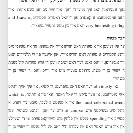
דוגמא: ניצוצות אין “ליל נשמת ר׳ ישעי׳לע” – ר׳ יואל ראטה
נאך א געדאנק האב איך געזען די וואך, איך וועל עס זאגן בשם אומרו, איך
האב אויפגעמאכט א קונטרס פון ר׳ יואל ראטה׳ס תלמידים, and I saw a
very interesting thing וואס איך בין ממש נתפעל געווארן.
דער מעשה
ער איז געזעסן אין א סעודת ראש חודש אייר איז געווען, ער איז געזעסן מיט
זיינע תלמידים א סעודת ראש חודש אייר, און איינער פון די תלמידים האט
זיך אנגערופן, “וואס זאגט דער ראש ישיבה וועגן די אלע סעודות ליל נשמת
ר׳ ישעי׳ בן ר׳ משה, מ׳רוקט סטעיק מיט איך ווייס וואס, ר׳ ישעי׳ בן ר׳
משה?”
נא, obviously דער וואס האט געפרעגט די קשיא, און איך אויך וואלט
אזוי געטראכט, אז ווער ס׳קען ר׳ יואל ראטה, וואו ביי א חתונה, which is
the most celebrated event אין א מענטש׳ס לעבן, געבט ער דארט א
קוגל מיט געפילטע פיש, of course גייט ער זאגן, “ביסט משוגע? עסן
סטעיק און spending געלט און פליען מיט העליקאפטערס צו ר׳ ישעי׳לע
און איך ווייס וואס? דאס איז עבודת ה׳? דאס איז ליל נשמת ר׳ ישעי׳ בן ר׳