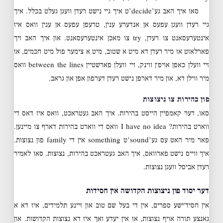
סאו איך האב גע’decide’ט איך גיי נישט רעדן וועגן געלט בכלל. איך
גיי רעדן וועגן עפעס אן אנדערע ענין, טרעפן עפעס אן ענין וואס איז
אינטערעסאנט צו רעדן, try צו מאכן אינטערעסאנט. און איך האב זיך
פארלאזט אז מיר רעדן דא מיט א שטוב, מיט א צימער פול מיט חכמים, אז
זיי וועלן כאפן אויפ׳ן ווינק, זיי וועלן פארשטיין between the lines וואס
מיר ווילן דא, און מיר דארפן נישט רעדן דערפון אפן און גראב.
פון בהירות צו ניצוצות
סאו, דער קאמפיין הייסט בהירות. איך האב געטראכט, וואס איז דאס די
ווארט בהירות? I have no idea וואס די ווארט בהירות דארף צו מיינען.
פאר מיר האט עס גע’sound’ט something אין די family פון נצוצות.
איך ווייס נישט פארוואס, איך האב געטראכט בהירות, נצוצות. סאו לאמיר
רעדן אביסל וועגן נצוצות.
דער יסוד פון ניצוצות הקדושה אין חסידות
אין חסיד׳ישע ספרים, אין די בעל שם טוב און זיינע תלמידים, איז דא א
גאנצע תורה אויף נצוצות, אז אין יעדע זאך איז דא נצוצות הקדושות. און