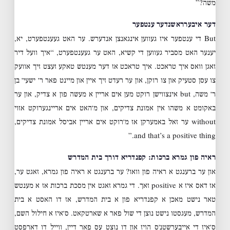
משה?”
דער איבערראשנדער ענטפער
But די ענטפער איז געווען אינגאנצן אנדערש. ער האט געענטפערט, יא,
יענער האט מסביר געווען די קשיא, האט ער געענטפערט, “איך וועל דיר
זאגן וואס איך טראכט. איך טראכט אז דער מענטש טאקע זעצט זיך אוועק
צו עסן סטעיק און צו רוקן, און ער רעדט זיך איין און מיינט פאר ר׳ ישעי׳ בן
ר׳ משה, but אינצווישן רוקט מען אים אריין א מעשה פון א צדיק, און ער
באקומט א משהו אין אמונת צדיקים, און מ׳האט אים אריינגערוקט אזוי
without ער זאל באמערקן אז מ׳רוקט אים אריין אביסל אמונת צדיקים,
and that’s a positive thing.”
ראיה פון גמרא ברכות: קפנדריא דורך בית המדרש
און ער ברענגט א ראיה פון וואו? ער ברענגט א ראיה פון גמרא, זאגט ער,
אז דאס איז א positive זאך. די גמרא זאגט אין מסכת ברכות אז א מענטש
טאר נישט מאכן א קפנדריא פון א בית המדרש, אז דו האסט א בית
המדרש, מעגסטו נישט נוצן די שול פאר א שארטקאט. ס׳איז א חילול השם,
ס׳איז די אייבערשטנ׳ס הויז און דו נוצט עס פאר דיין, ווייל דו דארפסט