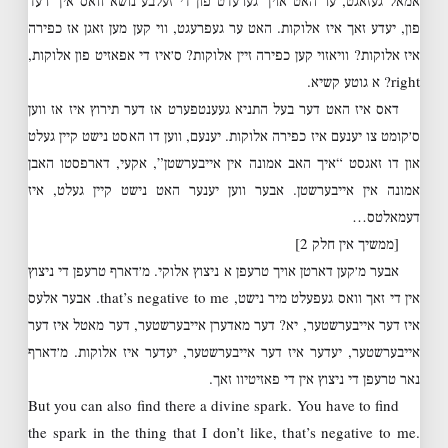
אמאל געזאגט, ער האט אויך גערעדט פון די זעלבע נושא וואס איך רעד
פון, יעדע זאך איז אלוקות. האט ער געפרעגט, ווי קען מען זאגן אז כפירה
איז אלוקות? וויאזוי קען כפירה זיין אלוקות? ס׳איז די אפאזיט פון אלוקות,
right? א גוטע קשיא.
דאס איז האט דער בעל התניא געענטפערט אז דער תירוץ איז אז ווען
ס׳קומט צו יענעם איז כפירה אלוקות. יענעם, ווען דו האסט נישט קיין געלט
און דו זאגסט “איך האב אמונה אין אייבערשטן”, אקעי, דארפסטו האבן
אמונה אין אייבערשטן. אבער ווען יענער האט נישט קיין געלט, איז
דעמאלטס…
[ממשיך אין חלק 2]
אבער מ׳קען דארטן אויך טרעפן א ניצוץ אלוקי. מ׳דארף טרעפן די ניצוץ
אין די זאך וואס געפעלט מיר נישט, that’s negative to me. אבער אלעס
איז דער אייבערשטער, יא? דער מאדערן אייבערשטער, דער מאטל איז דער
אייבערשטער, יעדער איז דער אייבערשטער, יעדער איז אלוקות. מ׳דארף
נאר טרעפן די ניצוץ אין די פאזיטיוו זאך.
But you can also find there a divine spark. You have to find
the spark in the thing that I don’t like, that’s negative to me.