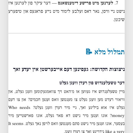
7.
לערנען מיט פרישע דימענשאנס
— דער עיקר פון לערנען איז
נישט ניי וויסן, נאר דאס זעלבע לימוד מיט נייע פראגעס און טיפערע
שיכטן.
תמלול מלא 📝
ניצוצות הקדושה: געפינען דעם אייבערשטן אין יעדע זאך
דער טשעלענדזש פון רעדן וועגן געלט
מיין טשעלענדזש איז געווען אז מ׳האט זיך צוזאמגעקומען וועגן געלט, און
וויאזוי רעדט מען וועגן געלט צו מענטשן וואס זענען חכמים? און צו דעם
געלט איז אזא ביליגע זאך, גיי מיר רעדן וועגן געלט? Who needs
money? אונז זענען מיר נישט דא פאר געלט, אונז פארשטייען מיר
בעסער, אונז זענען מיר נישט סתם מענטשן וואס לויפן נאך געלט. It seems
like a very נידריגע זאך צו רעדן וועגן.