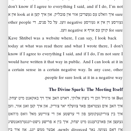
don’t know if I agree to everything I said, and if I do, I’m not
sure איך וואלט עס געשריבן אזוי אין פובליק. און איך קען look at it אין א
געוויסע זין אין א געוויסע negative וועג. על כל פנים, די other people
for sure קוקן עס אויף א negative וועג.
Kave Shtibel was a website where, I can say, I look back
today at what was read there and what I wrote there, I don’t
know if I agree to everything I said, and if I do, I’m not sure I
would have written it that way in public. And I can look at it in
a certain sense in a certain negative way. In any case, other
people for sure look at it in a negative way.
The Divine Spark: The Meeting Itself
But אז מ׳וויל זוכן די ניצוץ אלוקי, דארט האב איך זיך באקאנט מיט יצחק.
איך האב אים געטראפן פאר צוועלף יאר צוריק, און איך קען זאגן אזוי, ווען
איך בין צוריקגעקומען פון די ערשטע און די צווייטע מאל וואס מ׳האט
געזעצן און פארברענגט מיט יצחק, איך בין א פרישע נישט-יונגערמאנטשיג
איז דאס געווען, נאר newly divorced, אבער ממש יונג, און איך בין