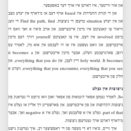
און אזוי ווייטער, איז דארטן איז אויך דער באשעפער.
און די תורת החסידות איז based אויף דעם אז מ׳דארף אין יעדע מצב
און אין יעדע situation טרעפן די ניצוצות. Find the path, find די וועג
וויאזוי צו קאנעקטן איז מיט׳ן אייבערשטן. און אויב ס׳איז א זאך וואס דו
ביסט involved אין דעם, איז צו קאנעקטן yourself דורך דעם מיט׳ן
אייבערשטן. און וואס געשעט איז אז דו לעבסט אין אזא מין, לאמיר עס
רופן, פארגרעבטע וועלט, אבער מיט׳ן אייבערשטן. און it becomes a
holy world. It becomes דיין לעבן, און everything that you do, און
everything that you encounter, everything that you see, ווערט א
חלק פון אייבערשטן.
ניצוצות אין געלט
So, לאמיר נעמען אפאר דוגמאות פון אפאר זאכן וואו מ׳זעט די געדאנק פון
ניצוצות הקדושות און פון אייבערשטן. און פארשטייט זיך אליין אז געלט איז
part of that. געלט איז א שלעכטע זאך, געלט איז א negative זאך, אבער
מ׳דארף דארטן אויך געטרעפן ניצוצות.
איך ווייס, ס׳איז דא די מעשה פון די ראפשיצער רב, איך געדענק נישט