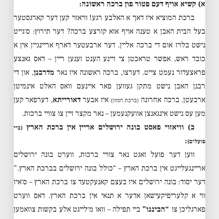
א) קשיא אויף דעם פטור פון ברכה ראשונה:
ברכת המוציא איז דאך א האלבע רגע! וויאזוי קען דער קארגסטער
בעל הבית האבן א טענה אויף אזא קורצע ברכה? דער תירוץ: ס׳גייט
נישט בלויז אום די ברכה אליין. דער ארבעטער דארף אריינגיין אין א
כובד ראש, אפשר טראכטן צי זיינע הענט זענען ריין – דאס גאנצע
פראצעדור נעמט צייט. דערצו, ברכה ראשונה איז נאר
מדרבנן
, און די
רבנן האבן נישט מתקן געווען פאר איינעם וואס האלט אינמיטן
ארבעטן. ברכה אחרונה
איז אבער
דאורייתא
, דערפאר קען
(ברכת המזון)
מען עס נישט אינגאנצן אוועקנעמען – נאר מקצר זיין צו צוויי ברכות.
ב) וויאזוי פאסט בונה ירושלים אריין אין ברכת הארץ
(ביי
:
פועלים)
ווען דער פועל זאגט נאר צוויי ברכות, ווערט בונה ירושלים
אריינגעלייגט אין ברכת הארץ – “כולל בונה ירושלים בברכת הארץ.”
דער יסוד: בונה ירושלים איז בעצם קאנעקטעד צו ברכת הארץ – ס׳איז
ווי א קלעריפיקעישאן אדער א תנאי אין ברכת הארץ. דאס ווערט
פארגליכן צו
“הביננו”
ביי תפילה – וואו מ׳לייגט אלע בקשות צוזאמען