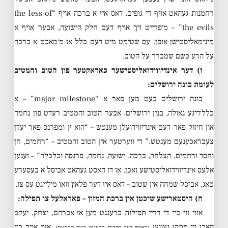
רחמנות געהאט אויף די גופים. דאס איז א ברכה אויף “the less of
the evils” – מ׳פרייט זיך אויף דעם חלק הישועה, אבער אויף א
מינימאליסטישן אופן. עס שטימט מיט דעם כלל אז מ׳מאכט א ברכה
על הרע כשם שמברך על הטוב.
ז) דער אינדיווידואליסטישער כאראקטער פון הטוב והמטיב
לעומת בונה ירושלים:
בונה ירושלים בעט מען פאר א “major milestone” – א
כלל׳דיגע גאולה, בנין ירושלים. אבער הטוב והמטיב רעדט פון נחמה
און חיזוק פאר דעם אינדיווידועלן מענטש – “הוא זן ומפרנס פאר יעדן
צעבראכענעם מענטש.” די ווערטער אין הטוב והמטיב – “רחמים, חן
וחסד ורחמים, הצלחה, ברכה, ישועה, נחמה, פרנסה וכלכלה” – זענען
אלעס אינדיווידואליסטישע זאכן. אז דו האסט געהאט אביסל א בעסערע
טאג, אביסל שמחה אין שטוב – דאס איז דער פלאץ וואו מ׳לייגט עס צו.
ח) היסטארישע שיכטן אין ברכת המזון – פאראלעל צו תפילה:
אזוי ווי ביי די דריי תפילות ברענגט מען אז אברהם, יצחק, יעקב
האבן זיי מתקן געווען
, אזוי אויך ביי
(כאטש דער רמב״ם ברענגט כנגד קרבנות)