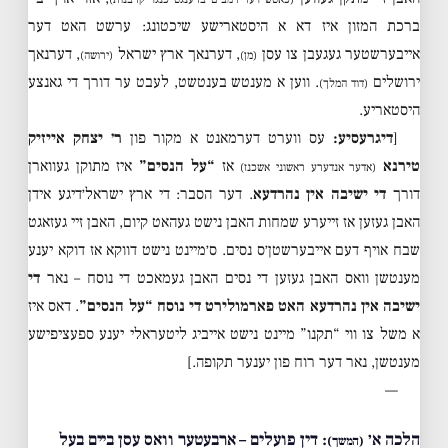
ברכת המזון איז דא א היסטארישע שיכטונג: ערשט האט דער
אייבערשטער געגעבן צו עסן
, דערנאך ארץ ישראל
, דערנאך
(מן)
(ירושה)
ירושלים
. ווען א מענטש בענטשט, לעבט ער דורך די גאנצע
(דוד המלך)
היסטאריע.
[
דיגרעסיע:
עס ווערט דערמאנט א מקור פון
ר׳ יצחק אייזיק
טירנא
אז
“על הנסים”
איז מתוקן געווארן
(אדער אנדערע ראשוני אשכנז)
דורך
די ישיבה אין נהרדעא
. דער הסבר: די ארץ ישראל׳דיגע אידן
האבן געזען אז זייערע שמחות האבן נישט געהאט קיום, האבן זיי געזאגט
שבח אויף דעם אייבערשטן׳ס נסים. ס׳מיינט נישט דווקא אז דוקא יענע
מענטשן וואס האבן געזען די נסים האבן געמאכט די נוסח – נאר
די
ישיבה אין נהרדעא האט פארמולירט די נוסח “על הנסים”
. דאס איז
א משל צו ווי “תקנו” מיינט נישט אייביג ליטעראלי יענע ספעציפישע
מענטשן, נאר דער רוח פון יענער תקופה.]
—
הלכה א׳
: דין פועלים – ארבעטער וואס עסן ביים בעל
(המשך)