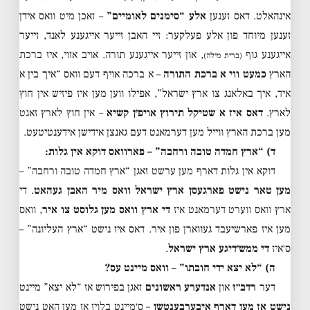
אינהאלט. דאס זענען
אלע “סימנים לאומיים”
– זאכן מיט וואס אידן
זענען מיוחד פון אלע פעלקער: זיי האבן זייער אייגענע לאנד, זייער
אייגענע גוף
, און זייער אייגענע תורה. אויב אזוי, איז ברכת
(ברית מילה)
הארץ
כמעט ווי א ברכת התורה
– א ברכה אויף דעם וואס “איך בין א
איד, איך באלאנג צו ארץ ישראל”, אפילו ווען מען איז פיזיש אין חוץ
לארץ.
דאס איז א שטיקל תירוץ אויפ׳ן קשיא
– אין חוץ לארץ זאגט
מען ברכת הארץ ווייל מען דערמאנט דעם גאנצן אידישן אידענטיטעט.
ד) “ארץ חמדה טובה ורחבה” – פארוואס דוקא אין גלות:
דוקא אין גלות דארף מען ערשט זאגן “ארץ חמדה טובה ורחבה” –
מען טאר נישט פארגעסן ארץ ישראל וואס מיר האבן געהאט
. די
ארץ וואס ווערט דערמאנט איז
די ארץ וואס מען גלוסט צו איר
, וואס
מען איז פארשיעבד געווארן פון איר. דאס איז נישט “ארץ העליונה” –
ס׳איז
די ממש׳דיגע ארץ ישראל
.
ה) “לא יצא ידי חובתו” – וואס מיינט עס?
דער
רדב״ז
און
אנדערע ראשונים
זאגן בפירוש אז “לא יצא” מיינט
נישט אז מען דארף איבערבענטשן
– ס׳מיינט בלויז אז מען האט נישט