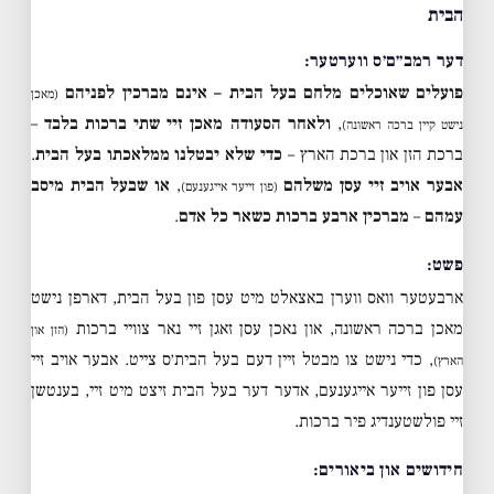
הבית
דער רמב״ם׳ס ווערטער:
פועלים שאוכלים מלחם בעל הבית – אינם מברכין לפניהם
(מאכן
,
ולאחר הסעודה מאכן זיי שתי ברכות בלבד
–
נישט קיין ברכה ראשונה)
ברכת הזן און ברכת הארץ –
כדי שלא יבטלנו ממלאכתו בעל הבית
.
אבער אויב זיי עסן משלהם
,
או שבעל הבית מיסב
(פון זייער אייגענעם)
עמהם
–
מברכין ארבע ברכות כשאר כל אדם
.
פשט:
ארבעטער וואס ווערן באצאלט מיט עסן פון בעל הבית, דארפן נישט
מאכן ברכה ראשונה, און נאכן עסן זאגן זיי נאר צוויי ברכות
(הזן און
, כדי נישט צו מבטל זיין דעם בעל הבית׳ס צייט. אבער אויב זיי
הארץ)
עסן פון זייער אייגענעם, אדער דער בעל הבית זיצט מיט זיי, בענטשן
זיי פולשטענדיג פיר ברכות.
חידושים און ביאורים: