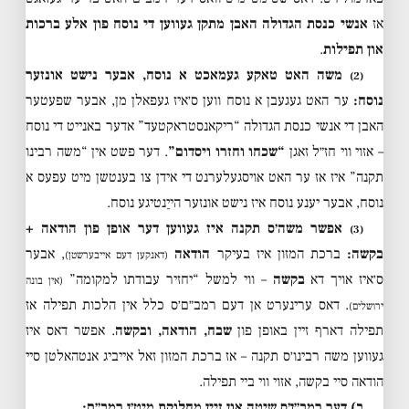
אז
אנשי כנסת הגדולה האבן מתקן געווען די נוסח פון אלע ברכות
און תפילות
.
משה האט טאקע געמאכט א נוסח, אבער נישט אונזער
(2)
נוסח:
ער האט געגעבן א נוסח ווען ס׳איז געפאלן מן, אבער שפעטער
האבן די אנשי כנסת הגדולה “ריקאנסטראקטעד” אדער באנייט די נוסח
– אזוי ווי חז״ל זאגן
“שכחו וחזרו ויסדום”
. דער פשט אין “משה רבינו
תקנה” איז אז ער האט אויסגעלערנט די אידן צו בענטשן מיט עפעס א
נוסח, אבער יענע נוסח איז נישט אונזער הייַנטיגע נוסח.
אפשר משה׳ס תקנה איז געווען דער אופן פון הודאה +
(3)
בקשה:
ברכת המזון איז בעיקר
הודאה
, אבער
(דאנקען דעם אייבערשטן)
ס׳איז אויך דא
בקשה
– ווי למשל “יחזיר עבודתו למקומה”
(אין בונה
. דאס ערינערט אן דעם רמב״ם׳ס כלל אין הלכות תפילה אז
ירושלים)
תפילה דארף זיין באופן פון
שבח, הודאה, ובקשה
. אפשר דאס איז
געווען משה רבינו׳ס תקנה – אז ברכת המזון זאל אייביג אנטהאלטן סיי
הודאה סיי בקשה, אזוי ווי ביי תפילה.
ב) דער רמב״ן׳ס שיטה און זיין מחלוקת מיט׳ן רמב״ם: