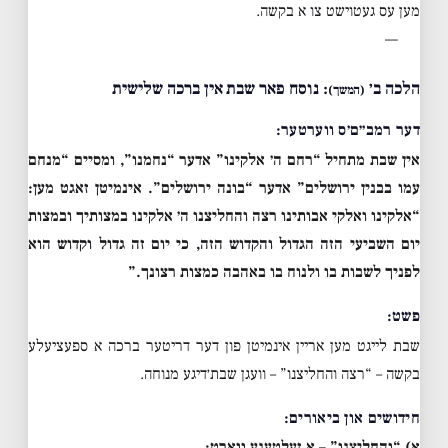
מען עס געטוישט צו א בקשה.
—
הלכה ב׳
: נוסח פאר שבת אין ברכה שלישית
(המשך)
דער רמב״ם׳ס ווערטער:
אין שבת מתחיל “רחם ה׳ אלקינו” אדער “נחמנו”, ומסיים “מנחם
עמו בבנין ירושלים” אדער “בונה ירושלים”. אינמיטן זאגט מען:
“אלקינו ואלקי אבותינו רצה והחליצנו ה׳ אלקינו במצותיך ובמצות
יום השביעי הזה הגדול והקדוש הזה, כי יום זה גדול וקדוש הוא
לפניך לשבות בו ולנוח בו באהבה כמצות רצונך.”
פשט:
שבת לייגט מען אריין אינמיטן פון דער דריטער ברכה א ספעציעלע
בקשה – “רצה והחליצנו” – וועגן שבת׳דיגע מנוחה.
חידושים און ביאורים:
א) “והחליצנו” – א זעלטענע ווארט: