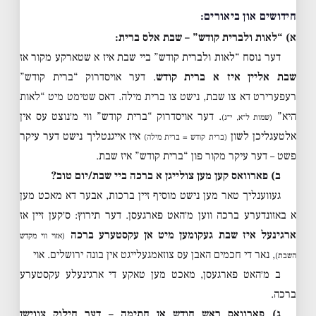
חידושים און ביאורים:
א) “לאות ולברית קודש” – שבת אלס ברית:
דער נוסח “לאות ולברית קודש” ביי שבת איז א שטארקע מקור אז
שבת אליין איז א ברית קודש
. דער אויסדרוק “ברית קודש”
רעפערירט דא צו שבת, נישט צו ברית מילה. דאס שטימט מיט “לאות
היא”
. דער אויסדרוק “ברית קודש” ווי מ׳נוצט עס אין
(שמות ל״א, י״ג)
אלטעגליכן לשון
איז אייגנטליך נישט דער עיקר
(ברית קודש = ברית מילה)
פשט – דער עיקר מקור פון “ברית קודש” איז שבת.
ב) פארוואס קען מען צולייגן א ברכה ביי שבת/יום טוב?
געווענליך טאר מען נישט מוסיף זיין ברכות, אבער דא מאכט מען
א באזונדערע ברכה ווען מ׳האט פארגעסן. דער תירוץ: ס׳קען זיין אז
ארגינעל איז שבת געקומען מיט אן עקסטערע ברכה
(אזוי ווי מקדש
, נאר די חכמים האבן עס צוזאמגעלייגט אין בונה ירושלים. אוי
השבת)
ב מ׳האט פארגעסן, מאכט מען טאקע די ארגינעלע עקסטערע
ברכה.
ג) פארוואס ראש חודש אן חתימה – דער חילוק צווישן