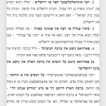
2.
דער אינהאלטלעכער קשר צו ירושלים
– יעלה ויבוא רעדט
פון “זכרון משיח בן דוד עבדך, וזכרון ירושלים עיר קדשך, וזכרון כל
עמך בית ישראל” – דאס האט א דירעקטן קשר מיט מלכות בית דוד
און ירושלים.
3.
ס׳איז ענליך צו רצה אין שמונה עשרה
– אין תפילה קומט
יעלה ויבוא אריין אין רצה, וואס איז אויך א “דבר של עבודה” – מען
בעט אויף די עבודה צוריקצוקומען צו ירושלים.
4.
פארוואס נישט אין ברכה רביעית?
– ווייל ברכה רביעית איז
בלויז דרבנן – ס׳איז נישט דער ריכטיגער פלאץ פאר אזא הזכרה.
ב) פארוואס קומט על הנסים אין ברכת הארץ און נישט אין
בונה ירושלים?
דער פונדאמענטאלער אונטערשייד:
על הנסים איז א הודאה
–
מען דאנקט אויף נסים, דארום מוז עס צוגעטשעפעט ווערן צו א נוסח
פון הודאה.
ברכת הארץ הייבט זיך אן מיט “מודים אנחנו לך”
–
ס׳איז ליטעראלי א ברכת הודאה. דערפאר באלאנגט על הנסים דארט.
דאס איז פאראלעל צו תפילה, וואו על הנסים קומט אריין אין מודים