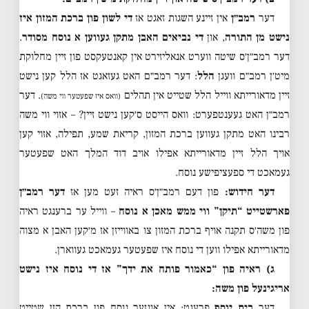
דער
רמב״ן
אין זיינע השגות זאגט אז
די לשון פון ברכת המזון איז
נישט מן התורה
, און
די נביאים האבן מתקן געווען א נוסח מסודר
.
דער רמב״ן׳ס שיטה ווערט אנאליזירט אין קאנטעקסט פון זיין מחלוקת
מיט׳ן רמב״ם וועגן
הלל
: דער רמב״ם האט געזאגט אז הלל קען נישט
זיין מדאורייתא ווייל הלל שטייט אין תהלים
. דער
(וואס איז שפעטער ווי משה)
רמב״ן האט געענטפערט: וואס הייסט ס׳קען נישט זיין? – אזוי ווי משה
רבינו האט מתקן געווען ברכת המזון, קריאת שמע, תפילה, אזוי קען
אויך הלל זיין מדאורייתא אפילו אויב דוד המלך האט שפעטער
געמאכט די ספעציפישע נוסח.
דער חידוש:
פון דעם רמב״ן׳ס ראיה זעט מען אז
דער רמב״ן
פארשטייט “תיקן” ווי ממש מאכן א נוסח
– ווייל ער ברענגט ראיה
פון משה׳ס תקנה אויף ברכת המזון צו באווייזן אז מ׳קען האבן א מצוה
מדאורייתא אפילו ווען די נוסח איז שפעטער געמאכט געווארן.
ג) ראיה פון “כאמור פותח את ידך” אז די נוסח איז נישט
אריגינעל פון משה:
דער
בית יוסף
פרעגט: אין אונזער נוסח פון ברכת הזן שטייט