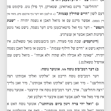
“והחליצנו” מיינט בארואיגן, שטארקן, זיך פילן גוט. ס׳קומט פון
דעם לשון
“חיים שחילץ עצמות”
(= א לעבן וואו דער גוף ארבעט מיט, מ׳איז אין
. אפשר מיינט עס אז מ׳זאל האבן א נשמה יתירה –
“שבת
זיין בעסט)
וינפש”
– דער גוף זאל מיטארבעטן מיט דער נשמה, נישט נאר גוטע
רעיונות האבן אבער אן ענערגיע.
[
דיגרעסיע:
שבת סוף סעודה, ווען מ׳בענטשט נאך טשאלנט, איז
דווקא נישט א “חיים של חילוף עצמות” – מ׳בעט אז מ׳זאל האבן נשמה
יתירה, “שאינה לא אכילה ולא שתיה ולא אנחה” – מ׳זאל נישט עסן
אזויפיל טשאלנט.]
ב) דער רמב״ם׳ס נוסח vs. אונזער נוסח:
דער רמב״ם׳ס נוסח הייבט אן “אלקינו ואלקי אבותינו רצה
והחליצנו” – מיר זאגן נישט “אלקינו ואלקי אבותינו”, מיר זאגן גלייך
“רצה והחליצנו”. אויך, דער רמב״ם׳ס נוסח איז קירצער – אונזער נוסח
איז פיר מאל אזוי לאנג אבער זאגט איבער די זעלבע זאך.
ג) “ואל יהי צרה ויגון ביום מנוחתנו”:
אונזער נוסח האט א
בקשה “ואל יהי צרה ויגון ביום מנוחתנו” – דאס איז צוגעלייגט אין