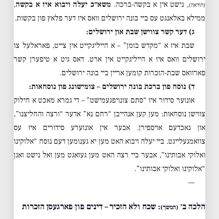
, נישט אין א בקשה-ברכה.
משא״כ יעלה ויבוא איז א בקשה
,
(הודאה)
ממילא באלאנגט עס ביי בונה ירושלים וואס איז דער פלאץ פון בקשות.
ג) דער קשר צווישן שבת און ירושלים:
שבת איז א “מקדש בזמן” – א הייליגקייט אין צייט, פאראלעל צו
ירושלים וואס איז א הייליגקייט אין ארט. דאס גיט א טיפערן קשר
פארוואס שבת-הזכרות קומען אריין ביי בונה ירושלים.
ד) נוסח פון ברכת בונה ירושלים – צומישונג פון נוסחאות:
אונזער סידור איז “סתם צונויפגעמישט” – די גמרא מאכט א חילוק
צווישן נוסחאות: מען קען אנהייבן “רחם נא” אדער “ורצה והחליצנו”,
און נאכדעם אויספירן. אבער אין אונזערע סידורים איז עס
צוזאמגעלייגט. ביי יעלה ויבוא האט מען יא גענומען דעם נוסח “אלוקינו
ואלוקי אבותינו”, אבער ביי רצה האט מען געזאגט מען זאל נישט זאגן
“אלוקינו ואלוקי אבותינו”.
—
הלכה ב׳
: שכח ולא הזכיר – דינים פון פארגעסן הזכרות
(המשך)