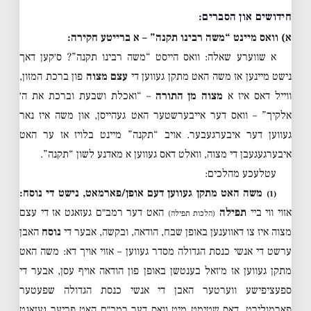
חידושים און הסברים:
א) וואס מיינט “משה רבינו תקנה” – א ברייטע חקירה:
א שווערע שאלה: וואס הייסט “משה רבינו תקנה”? ס׳קען דאך
נישט מיינען אז משה האט מתקן געווען די
עצם מצוה
פון ברכת המזון,
ווייל דאס איז א
מצוה מן התורה
– “ואכלת ושבעת וברכת את ה׳
אלקיך” – וואס דער אייבערשטער האט געהייסן, און משה איז נאר
געווען דער איבערגעבער. אויב “תקנה” מיינט בלויז אז ער האט
איבערגעגעבן די מצוה, וואלט דאס געווען א מאדנע לשון “תקנה”.
עטלעכע מהלכים:
משה האט מתקן געווען דעם אופן/פארמאט, נישט די נוסח:
(1)
אזוי ווי ביי
תפילה
האט דער רמב״ם געזאגט אז די עצם
(הלכות תפילה)
מצוה איז צו דאווענען באופן שבח, הודאה, ובקשה, אבער די
נוסח
האבן
ערשט די אנשי כנסת הגדולה מסדר געווען – אזוי אויך דא: משה האט
מתקן געווען אז מ׳זאל בענטשן באופן פון הודאה אויף עסן, אבער די
ספעציפישע ווערטער האבן די אנשי כנסת הגדולה שפעטער
פארמולירט. דאס שטימט מיט וואס דער רמב״ם האט פריער געזאגט