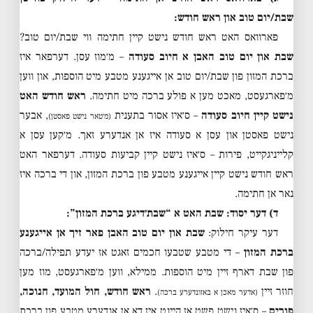
שבת/יום טוב און ראש חודש:
פארוואס האט ראש חודש נישט קיין חתימה ווי שבת/יום טוב?
שבת און יום טוב האבן א חיוב סעודה
– מ׳מוז עסן. דערפאר איז
ברכת המזון פון שבת/יום טוב אן אייגענע מטבע מיט הוספות, און ווען
מ׳פארגעסט, מאכט מען א פולע ברכה מיט חתימה.
ראש חודש האט
נישט קיין חיוב סעודה
– ס׳איז אסור בתענית
, אבער
(מ׳טאר נישט פאסטן)
נישט פאסטן און עסן א סעודה איז אן אנדערע זאך. מ׳קען עסן א
קלייניגקייט, פירות – ס׳איז נישט קיין קביעות סעודה. דערפאר האט
ראש חודש נישט קיין אייגענע מטבע פון ברכת המזון, און די ברכה איז
נאר אן חתימה.
ד) דער יסוד: שבת האט א “שבת׳דיגע ברכת המזון”:
דער עיקר חילוק:
שבת און יום טוב האבן פאר זיך אן אייגענע
ברכת המזון
– די מטבע שטבעו חכמים זאגט אז יעדע תפילה/ברכה
פון שבת דארף זיין מיט הוספות. ממילא, ווען מ׳פארגעסט, מוז מען
חוזר זיין
.
ראש חודש, חול המועד, חנוכה,
(אדער מאכן א באזונדערע ברכה)
פורים
– ס׳איז נישט פשט אז היינט איז דא אן אנדערע מטבע פון ברכת