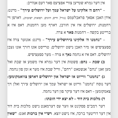
אין דער גמרא שטייען צוויי אפציעס פאר דעם אנהייב:
–
“רחם ה׳ אלקינו על ישראל עמך ועל ירושלים עירך”
– מיינט:
אידן האבן אסאך פראבלעמס
, דארפן זיי
(גורל, חיים, זיווגים, רפואות, ישועות)
רחמנות; ירושלים איז אין חורבן, דארף מען רחמנות. דאס איז א
ברייטע בקשה – רחמנות
פאר
א צרה.
–
“נחמנו ה׳ אלקינו בירושלים עירך”
– מיינט: אונזער צרה איז
ספעציפיש אז מיר האבן נישט ירושלים; טרייסט אונז דורך אונז געבן
ירושלים. דאס איז א נחמה
נאך
א צרה – מער ספעציפיש.
ב) שבת – נחם:
פשטות אין דער גמרא איז משמע אז שבת זאל
מען זאגן “נחם” אנשטאט “רחם”, ווייל שבת איז מער א זמן פון נחמה.
ג) “נחמנו” ווייזט אז ישראל און ירושלים דארפן צוזאמקומען:
דער נוסח “נחמנו” ווייזט אז ישראל עמך און ירושלים עירך זאלן זיך
צאמקומען – דאס איז דער עיקר פון דער נחמה.
ד) מלכות בית דוד – לא יצא ידי חובתו:
דער רמב״ם פסק׳נט אז ווער עס דערמאנט נישט מלכות בית דוד
אין דער דריטער ברכה, איז נישט יוצא.
רש״י אין ברכות
זאגט:
“שאין