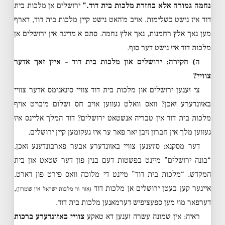
נחמה גמורה אלא בחזרת מלכות בית דוד.”
ירושלים אן מלכות בית
דוד איז נישט בשלימות. אויב מ׳האט נישט קיין מלכות בית דוד, דארף
מען נאך אלץ רחמנות, נאך אלץ נחמה. סתם א מדינה אין ירושלים אן
מלכות דוד איז נישט דער סוף.
ה) חקירה: ירושלים און מלכות בית דוד – איין זאך אדער
צוויי?
צי זענען ירושלים און מלכות בית דוד צוויי סינאנימס אדער צוויי
באזונדערע זאכן? וואס וואלט געווען אויב חס ושלום מ׳בויט אויף
מלכות בית דוד אין טבריה אנשטאט ירושלים? דוד המלך אליינס איז
געווען מלך אין חברון זיבן יאר פאר ער איז געקומען קיין ירושלים.
דער מסקנא: ס׳זענען צוויי באזונדערע אבער פארבונדענע זאכן.
“בונה ירושלים” מיינט בפשטות דעם בנין פון דער שטאט און בית
המקדש. “מלכות בית דוד” מיינט די מלוכה וואס פירט פון דארט.
איינער קען בעטן ירושלים אן מלכות דוד
,
(אזוי ווי מלכות ישראל אין שומרון)
דערפאר מוז מען ספעציפיש דערמאנען מלכות בית דוד.
ראיה: אין שמונה עשרה זענען דא טאקע
צוויי באזונדערע ברכות