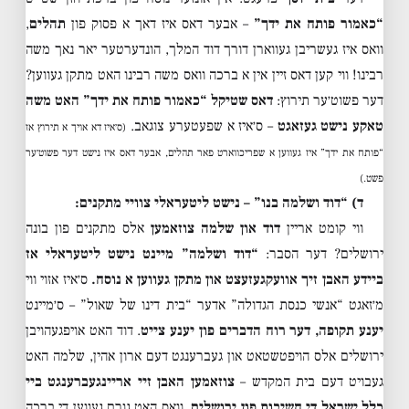
“כאמור פותח את ידך”
– אבער דאס איז דאך א פסוק פון
תהלים
,
וואס איז געשריבן געווארן דורך דוד המלך, הונדערטער יאר נאך משה
רבינו! ווי קען דאס זיין אין א ברכה וואס משה רבינו האט מתקן געווען?
דער פשוט׳ער תירוץ:
דאס שטיקל “כאמור פותח את ידך” האט משה
טאקע נישט געזאגט
– ס׳איז א שפעטערע צוגאב.
(ס׳איז דא אויך א תירוץ אז
“פותח את ידך” איז געווען א שפריכווארט פאר תהלים, אבער דאס איז נישט דער פשוט׳ער
פשט.)
ד) “דוד ושלמה בנו” – נישט ליטעראלי צוויי מתקנים:
ווי קומט אריין
דוד און שלמה צוזאמען
אלס מתקנים פון בונה
ירושלים? דער הסבר:
“דוד ושלמה” מיינט נישט ליטעראלי אז
ביידע האבן זיך אוועקגעזעצט און מתקן געווען א נוסח.
ס׳איז אזוי ווי
מ׳זאגט “אנשי כנסת הגדולה” אדער “בית דינו של שאול” – ס׳מיינט
יענע תקופה, דער רוח הדברים פון יענע צייט
. דוד האט אויפגעהויבן
ירושלים אלס הויפטשטאט און געברענגט דעם ארון אהין, שלמה האט
געבויט דעם בית המקדש –
צוזאמען האבן זיי אריינגעברענגט ביי
כלל ישראל די חשיבות פון ירושלים
, וואס האט גורם געווען די ברכה