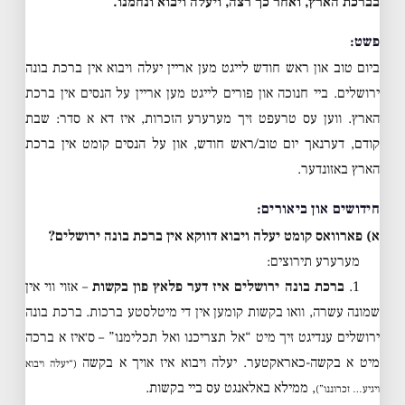
בברכת הארץ, ואחר כך רצה, ויעלה ויבוא ונחמנו.
פשט:
ביום טוב און ראש חודש לייגט מען אריין יעלה ויבוא אין ברכת בונה
ירושלים. ביי חנוכה און פורים לייגט מען אריין על הנסים אין ברכת
הארץ. ווען עס טרעפט זיך מערערע הזכרות, איז דא א סדר: שבת
קודם, דערנאך יום טוב/ראש חודש, און על הנסים קומט אין ברכת
הארץ באזונדער.
חידושים און ביאורים:
א) פארוואס קומט יעלה ויבוא דווקא אין ברכת בונה ירושלים?
מערערע תירוצים:
1.
ברכת בונה ירושלים איז דער פלאץ פון בקשות
– אזוי ווי אין
שמונה עשרה, וואו בקשות קומען אין די מיטלסטע ברכות. ברכת בונה
ירושלים ענדיגט זיך מיט “אל תצריכנו ואל תכלימנו” – ס׳איז א ברכה
מיט א בקשה-כאראקטער. יעלה ויבוא איז אויך א בקשה
(“יעלה ויבוא
, ממילא באלאנגט עס ביי בקשות.
ויגיע… זכרוננו”)