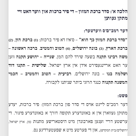
הלכה א׳: סדר ברכת המזון – די פיר ברכות און ווער האט זיי
מתקן געווען
דער רמב״ם׳ס ווערטער:
“סדר ברכת המזון כך הוא”
– ס׳איז דא פיר ברכות:
ברכת הזן
,
(2)
(1)
ברכת הארץ
,
בונה ירושלים
,
הטוב והמטיב
.
ברכה ראשונה –
(4)
(3)
משה רבינו תקנה
בשעה שירד להם המן.
שנייה – יהושע תקנה
ווען
ער האט אריינגעפירט אידן אין ארץ ישראל.
שלישית – תקנו דוד
ושלמה בנו
– בונה ירושלים.
רביעית – הטוב והמטיב – חכמי
המשנה תקנוה
כנגד הרוגי ביתר שניתנו לקבורה.
פשט:
דער רמב״ם לייגט אויס די סדר פון ברכת המזון: פיר ברכות, יעדע
מתוקן געווארן אין א באזונדערע תקופה דורך א באזונדערע פיגור. די
ערשטע דריי זענען פארבונדן מיט היסטארישע מתנות
(מן, ארץ ישראל,
, און די פערטע מיט א שפעטערדיגע נס.
ירושלים/בית המקדש)