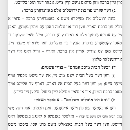
אין איין ברכה ווען מ׳האט נישט קיין צייט, אבער דער תוכן בלייבט.
ג) דער שורש פון בונה ירושלים אלס באזונדערע ברכה:
בונה ירושלים איז מעיקרא נישט א באזונדערע ברכה – ס׳איז א
חלק פון ברכת הארץ. ווען דוד און שלמה האבן עס מתקן געווען, האבן
זיי עס ארויסגענומען אלס א באזונדערע ברכה, ווייל ס׳איז שענער צו
מאכן עקסטערע ברכות. אבער ביי פועלים, וואו מ׳דארף מקצר זיין,
לייגט מען עס צוריק אריין אין ברכת הארץ – ווייל דאס איז דער
אריגינעלער פלאץ.
ד) “בעל הבית מיסב עמהם” – צוויי פשטים:
ווען דער בעל הבית זיצט מיט זיי, איז ער נישט מקפיד אויף
(1)
זייער צייט;
ווען דער בעל הבית איז דארט, דארף ער אליינס אויך
(2)
מאכן ברכת המזון, אזוי אז ס׳איז ממילא קיין ביטול. ס׳קען זיין ביידע.
ה) “והם היו אוכלים משלהם” – א מוסר השכל:
ווען ארבעטער עסן פון זייער אייגענעם, זאגן חכמים: אזא רשע
(דער
– זאלסטו בענטשן א לאנגע בענטשן! דאס
בעל הבית וואס גיט נישט צו עסן)
הייסט, ווען דער בעל הבית באצאלט נישט מיט עסן, ביסטו נישט