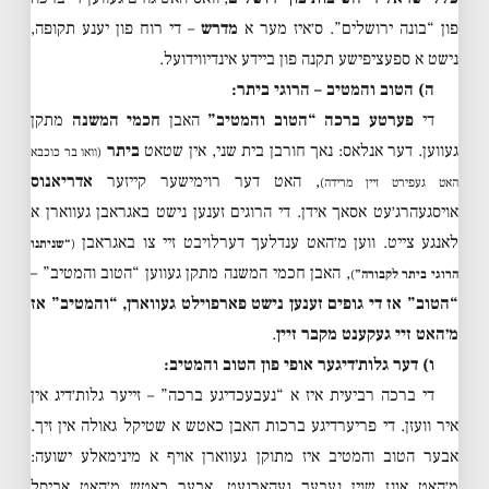
פון “בונה ירושלים”. ס׳איז מער א
מדרש
– די רוח פון יענע תקופה,
נישט א ספעציפישע תקנה פון ביידע אינדיווידועל.
ה) הטוב והמטיב – הרוגי ביתר:
די
פערטע ברכה “הטוב והמטיב”
האבן
חכמי המשנה
מתקן
געווען. דער אנלאס: נאך חורבן בית שני, אין שטאט
ביתר
(וואו בר כוכבא
, האט דער רוימישער קייזער
אדריאנוס
האט געפירט זיין מרידה)
אויסגעהרג׳עט אסאך אידן. די הרוגים זענען נישט באגראבן געווארן א
לאנגע צייט. ווען מ׳האט ענדלעך דערלויבט זיי צו באגראבן
(
“שניתנו
, האבן חכמי המשנה מתקן געווען “הטוב והמטיב” –
הרוגי ביתר לקבורה”
)
“הטוב” אז די גופים זענען נישט פארפוילט געווארן, “והמטיב” אז
מ׳האט זיי געקענט מקבר זיין
.
ו) דער גלות׳דיגער אופי פון הטוב והמטיב:
די ברכה רביעית איז א “נעבעכדיגע ברכה” – זייער גלות׳דיג אין
איר וועזן. די פריערדיגע ברכות האבן כאטש א שטיקל גאולה אין זיך.
אבער הטוב והמטיב איז מתוקן געווארן אויף א מינימאלע ישועה:
מ׳האט אונז שוין נעבעך געהארגעט, אבער כאטש מ׳האט אביסל