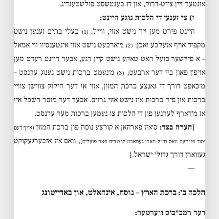
אונטער זיין צייט-דרוק, און דו בענטשסט פולשטענדיג.
ו) צי זענען די הלכות נוגע היינט:
היינט פירט מען זיך נישט אזוי, ווייל:
בעלי בתים זענען נישט
(1)
מקפיד אויף אזעלכע זאכן;
מ׳ארבעט נישט אזוי אינטענסיוו ווי אמאל
(2)
– א פיזישער פועל האט טאקע נישט קיין רגע, אבער היינט רעדט מען
אויפ׳ן פאון ביי דער ארבעט;
מ׳נעמט ברכות נישט גענוג ערנסט –
(3)
מ׳כאפט דורך די גאנצע ברכת המזון, אזוי אז דער חילוק צווישן צוויי
ברכות און פיר ברכות איז נישט אזוי גרויס. אבער דער מוסר השכל איז
אז מ׳דארף לערנען פון די הלכות צו נעמען ברכות מער ערנסט.
[
הערה בצד:
ס׳איז פארהאן א קורצע נוסח פון ברכת המזון
(אויף דעם
, וואס איז איבערגעקוקט
יסוד פון דעם וואס חז״ל האבן געמאכט קיצורים פאר פועלים)
געווארן דורך גדולי ישראל.]
—
הלכה ב׳: ברכת הארץ – נוסח, אינהאלט, און באדייטונג
דער רמב״ם׳ס ווערטער: