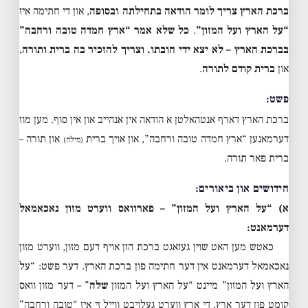
ברכת הארץ צריך לומר הודאה בתחילתה ובסופה
, און די חתימה איז
“על הארץ ועל המזון”
.
כל שלא אמר “ארץ חמדה טובה ורחבה”
בברכת הארץ – לא יצא ידי חובתו.
וצריך להזכיר בה ברית ותורה
,
און
ברית קודם לתורה
.
פשט:
ברכת הארץ דארף אנטהאלטן א הודאה אין אנהייב און אין סוף. מען מוז
דערמאנען “ארץ חמדה טובה ורחבה”, און אויך ברית
און תורה –
(מילה)
ברית פאר תורה.
חידושים און ביאורים:
א) “על הארץ ועל המזון” – פארוואס ווערט מזון נאכאמאל
דערמאנט:
כאטש מען האט שוין געזאגט ברכת הזן אויף דעם מזון, ווערט מזון
נאכאמאל דערמאנט אין דער חתימה פון ברכת הארץ. דער פשט: “על
הארץ ועל המזון” מיינט “על הארץ ועל המזון
שלה
” – דער מזון וואס
קומט פון דער ארץ. די ארץ ווערט געלויבט ווייל זי איז “טובה ורחבה”