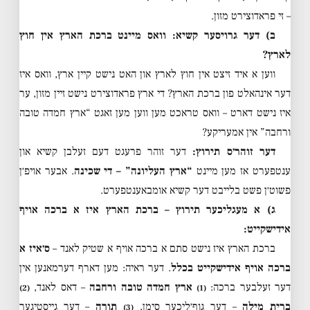
– זי פראדוצירט מזון.
ב) דער גרויסער קשיא: וואס מיינט ברכת הארץ אין חוץ
לארץ?
ווען א איד זיצט אין חוץ לארץ און האט נישט קיין ארץ, וואס איז
דער אינהאלט פון ברכת הארץ? די ארץ פראדוצירט נישט זיין מזון, ער
איז נישט דארט – וואס טראכט מען ווען מען זאגט “ארץ חמדה טובה
ורחבה” אין אמעריקע?
דער זוהר׳ס תירוץ:
דער זוהר פרעגט דעם זעלבן קשיא און
ענטפערט אז מען מיינט
“ארץ העליונה” – די שכינה
. אבער אויפ׳ן
פשוט׳ן פשט בלייבט דער קשיא אומבאענטפערט.
ג) א מעגליכער תירוץ – ברכת הארץ איז א ברכה אויף
אידישקייט:
ברכת הארץ איז נישט סתם א ברכה אויף א שטיק לאנד –
ס׳איז א
ברכה אויף אידישקייט בכלל
. דער ראיה: מען דארף דערמאנען אין
דער זעלבער ברכה:
ארץ חמדה טובה ורחבה
– דאס לאנד,
(2)
(1)
ברית מילה
– דער גוף׳ליכער סימן,
תורה
– דער גייסטיגער
(3)