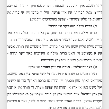
זוהר רעכנט אויך אזעלכע חשבונות. דער פשט: ווען די תורה שרייבט
דרייצן מאל “ברית” אין איין פרשה, וויל זי מרמז זיין אז ברית איז
“חשוב פי שלש עשרה”
– עפעס באזונדערס וויכטיג.]
ח) ברית מילה חשוב׳ער ווי תורה?
ברית מילה האט דרייצן בריתות, און כל התורה כולה האט נאר
דריי. לאגיש זאגט מען זיכער נישט אז ברית איז חשוב׳ער ווי תורה –
ברית מילה אליין זענען מיר נאר מחויב ווייל ס׳שטייט אין תורה.
אבער
אין א געוויסע זין האט ברית מילה א חשיבות פאר דער תורה
–
ס׳איז א מדרש וואס האט א טיפערע באדייטונג.
ט) דער ירושלמי – תורה מוז זיין מסמיך צו ארץ:
דער רמב״ם ברענגט א ירושלמי:
ר׳ יוסי ברבי בון
האט געזאגט,
פארוואס דארף מען מסמיך זיין תורה צו ברכת הארץ? כדי אז קיינער
זאל נישט זאגן אז ארץ אן תורה איז עפעס ווערד. די תורה איז א תנאי
אין ארץ ישראל. אויב מ׳האט ארץ אן תורה, ווערט עס פארוואנדלט אין
מערות
. ברכת הארץ מיינט נישט סתם א לאנד, נאר א אידישע
(חורבן)
לאנד וואס גייט מיט תורה און מיט ברית.