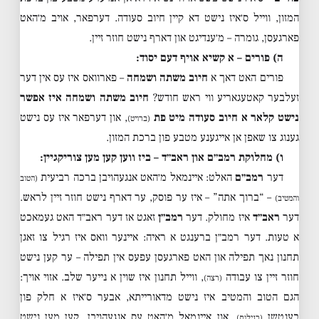
המזון, ווייל ס׳איז נישט דא קיין חיוב סעודה. דערפאר, אויב מ׳האט
פארגעסן, גומרה – מ׳ענדיגט און דארף נישט חוזר זיין.
ה) פורים – א קשיא אויף דעם יסוד:
פורים האט דאך א
חיוב משתה ושמחה
– פארוואס איז עס אין דער
זעלבער קאטעגאריע ווי ראש חודש?
חיוב משתה ושמחה איז אפשר
נישט קלאר א חיוב סעודה מיט פת
, און דערפאר איז עס נישט
(ברויט)
גענוג צו שאפן אן אייגענע מטבע פון ברכת המזון.
ו) מחלוקת רמב״ם און ראב״ד – ביז ווען קען מען צוריקגיין:
דער
רמב״ם
האלט: איינמאל מ׳האט אנגעהויבן ברכה רביעית
(הטוב
– “ברוך אתה” – איז ער פוסק, ער דארף נישט חוזר זיין לראש.
והמטיב)
דער
ראב״ד
איז מחולק. דער
רמב״ן
זאגט אז דער ראב״ד האט געמאכט
א טעות. דער רמב״ן ברענגט א ראיה: איינער וואס איז רגיל צו זאגן
תחנון נאך תפילה און האט פארגעסן עפעס אין תפילה – ער קען נישט
חוזר זיין צו עבודה
, ווייל תחנון איז שוין א נייער שלב. אזוי אויך:
(רצה)
הגם הטוב והמטיב איז נישט מדאורייתא, אבער ס׳איז א חלק פון
בענטשן
, און איינמאל מ׳האט עס אנגעהויבן, קען מען נישט
(רגילות)