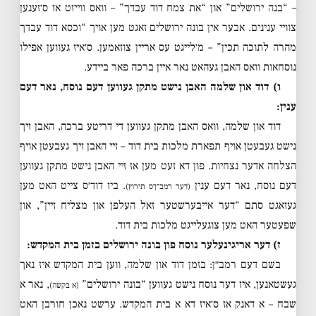
– “בנה ירושלים” און “את צמח דוד עבדך” – וואס ווייזט אז ס׳זענען
צוויי ענינים. אבער אין בונה ירושלים זאגט מען אויך “וכסא דוד עבדך
מהרה לתוכה תכין” – מ׳לייגט עס אריין צוזאמען. ס׳איז געווען אפילו
נוסחאות וואס האבן געהאט נאר איין ברכה פאר ביידע.
ו) דוד און שלמה האבן נישט מתקן געווען דעם נוסח, נאר דעם
ענין:
דוד און שלמה, וואס האבן מתקן געווען די דריטע ברכה, האבן זיך
נישט געבעטן אויף תפארת מלכות בית דוד – זיי האבן זיך געבעטן אויף
הצלחה אדער נצחיות. פון דא זעט מען אז זיי האבן נישט מתקן געווען
דעם נוסח, נאר דעם ענין
. ביז דוד׳ס צייט האט מען
(דער רמב״ן׳ס תירוץ)
געזאגט סתם “דער אייבערשטער זאל העלפן און מצליח זיין”, און
שפעטער האט מען צוגעלייגט מלכות בית דוד.
ז) דער אריגינעלער נוסח פון בונה ירושלים בזמן בית המקדש:
בשם דעם רמב״ן: בזמן דוד און שלמה, ווען בית המקדש איז נאך
געשטאנען, איז דער נוסח נישט געווען “בונה ירושלים”
, נאר א
(א בקשה)
שבח – א דאנק אז ס׳איז דא א בית המקדש. ערשט נאכן חורבן האט