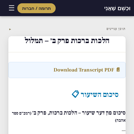
☰
וּכְשֵׁם שֶׁאֲנִי
תרומה / חברות
Skip
to
תוכן עניינים
▼
content
הלכות ברכות פרק ב׳ – תמלול
📄 Download Transcript PDF
סיכום השיעור 📋
סיכום פון דער שיעור – הלכות ברכות, פרק ב׳
(רמב״ם ספר
אהבה)
—