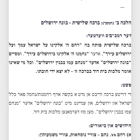
—
הלכה ב׳
: ברכה שלישית – בונה ירושלים
(המשך)
דער רמב״ם׳ס ווערטער:
ברכה שלישית פותח בה “רחם ה׳ אלקינו על ישראל עמך ועל
ירושלים עירך”
, אדער
“נחמנו ה׳ אלקינו בירושלים עירך”
.
ומסיים
“בונה ירושלים” אדער “מנחם עמו בבנין ירושלים”
.
וכל מי שאינו
אומר מלכות בית דוד בברכה זו – לא יצא ידי חובתו.
פשט:
די דריטע ברכה הייבט אן מיט א בקשה אויף רחמנות/נחמה פאר כלל
ישראל און ירושלים, און ענדיגט מיט “בונה ירושלים” אדער “מנחם
עמו בבנין ירושלים”. מען מוז דערמאנען מלכות בית דוד.
חידושים און ביאורים:
א) רחם vs. נחם – צוויי נוסחאות, צוויי משמעות׳ן: