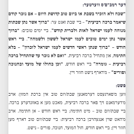
דער רמב״ם׳ס ווערטער:
“שכח ולא הזכיר בשבת או ביום טוב קדושת היום – אם נזכר קודם
שיאמר ברכה רביעית”
– ביי שבת זאגט ער:
“ברוך אשר נתן שבתות
מנוחה לעמו ישראל לאות ולברית קודש”
. ביי ימים טובים:
“ברוך
אשר נתן ימים טובים לעמו ישראל לששון ולשמחה”
.
ביי ראש
חודש – “ברוך שנתן ראשי חדשים לעמו ישראל לזכרון” – בלא
חתימה
, און מתחיל ברכה רביעית.
“ואם לא נזכר עד שהתחיל ברכה
רביעית – גומרה”
ביי ראש חודש,
“וכן בחולו של מועד ובחנוכה
ופורים”
– מ׳דארף נישט חוזר זיין.
פשט:
ווען מ׳פארגעסט דערמאנען שבת/יום טוב אין ברכת המזון: אויב
מ׳דערמאנט זיך פאר ברכה רביעית, מאכט מען א באזונדערע ברכה.
ביי שבת/יום טוב – מיט חתימה; ביי ראש חודש – אן חתימה. אויב
מ׳האט שוין אנגעהויבן ברכה רביעית: ביי שבת/יום טוב דארף מען
חוזר זיין; ביי ראש חודש, חול המועד, חנוכה, פורים – נישט.