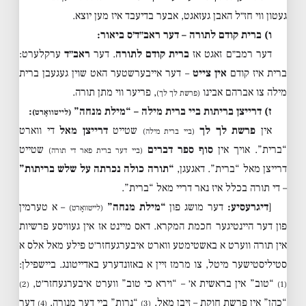
געטון ווי חז״ל האבן געזאגט, אבער בדיעבד איז מען יוצא.
ו) ברית קודם לתורה – דער ראב״ד׳ס ביאור:
דער רמב״ם זאגט אז
ברית קודם לתורה
. דער
ראב״ד
ערקלערט:
ברית איז קודם
אין צייט
– דער אייבערשטער האט שוין געגעבן ברית
מילה צו אברהם אבינו
, פריער ווי מתן תורה.
(פרשת לך לך)
ז) דרייצן בריתות ביי ברית מילה – “מילת מנחה”
:
(לייטוואָרט)
אין
פרשת לך לך
שטייט
דרייצן מאל
די ווארט
(ביי ברית מילה)
“ברית”. אויך אין
סוף ספר דברים
שטייט
(ביי דער ברית פאר די תורה)
דרייצן מאל “ברית”. דאגעגן,
“תורה כולה נכרתה על שלש בריתות”
– די תורה בכלל איז נאר דריי מאל “ברית”.
[
דיגרעסיע:
דער מושג פון
“מילת מנחה”
– א טערמין
(לייטוואָרט)
פון דער היינטיגער חכמת המקרא. דאס מיינט אז אין געוויסע פרשיות
אין תורה ווערט א באשטימטע ווארט איבערגעחזר׳ט פילע מאל אלס א
סטיליסטישער מיטל, צו מרמז זיין א באזונדערע באדייטונג. ביישפילן:
“טוב” אין בראשית א׳ – “וירא כי טוב” ווערט איבערגעחזר׳ט,
(2)
(1)
“כהן” אין פרשת חוקת – זיבן מאל,
“נרות” ביי דער מנורה,
דער
(4)
(3)