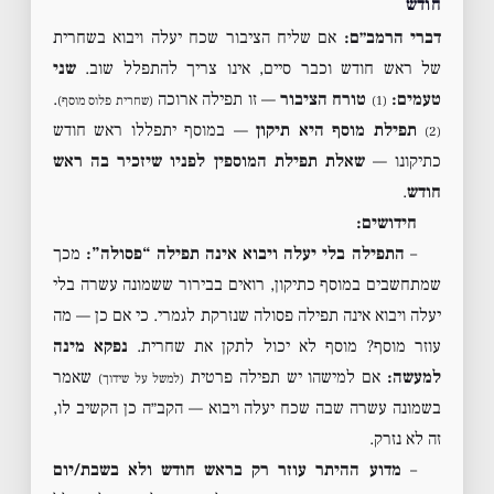
חודש
דברי הרמב״ם:
אם שליח הציבור שכח יעלה ויבוא בשחרית
של ראש חודש וכבר סיים, אינו צריך להתפלל שוב.
שני
טעמים:
טורח הציבור
— זו תפילה ארוכה
.
(1)
(שחרית פלוס מוסף)
תפילת מוסף היא תיקון
— במוסף יתפללו ראש חודש
(2)
כתיקונו —
שאלת תפילת המוספין לפניו שיזכיר בה ראש
חודש
.
חידושים:
–
התפילה בלי יעלה ויבוא אינה תפילה “פסולה”:
מכך
שמתחשבים במוסף כתיקון, רואים בבירור ששמונה עשרה בלי
יעלה ויבוא אינה תפילה פסולה שנזרקת לגמרי. כי אם כן — מה
עוזר מוסף? מוסף לא יכול לתקן את שחרית.
נפקא מינה
למעשה:
אם למישהו יש תפילה פרטית
שאמר
(למשל על שידוך)
בשמונה עשרה שבה שכח יעלה ויבוא — הקב״ה כן הקשיב לו,
זה לא נזרק.
–
מדוע ההיתר עוזר רק בראש חודש ולא בשבת/יום