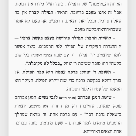
הארגון וה„אומנות” של התפילה, כיצד חז״ל סידרו את הנוסח.
אבל זה
אינו מעכב
בדיעבד. הראיה:
תפילה קצרה
אין בה
שאלת צרכיו, ובכל זאת יוצאים. הרמב״ם אף פעם לא אומר
ששבח/הודאה/בקשה מעכב.
–
קושיית החבר:
תפילה פירושה בעצם בקשת צרכיו
—
זו ההגדרה העיקרית של תפילה לפי הרמב״ם. כיצד אפשר
לומר שיוצאים ידי תפילה רק עם שבח
בלי שום
(ברכה ראשונה)
בקשה? הוא סובר ששיטת ר׳ יצחק
„בכלל לא מקובלת”
.
–
תשובת ר׳ יצחק:
ברכה עצמה היא כבר תפילה
. אין
צורך דווקא בבקשת צרכיו כדי שזה ייקרא תפילה. העיקר הוא
המעמד של עמידה לפני השכינה.
–
שיטת המגן אברהם
לגבי נשים:
המגן אברהם
(אורח חיים)
פוסק שנשים, שחייבות רק מן התורה
, יוצאות
(לא מדרבנן)
ב״שאלת נדבת דבר” – עם ברכה אחת. זה מראה שמהלך
הרמב״ם מתאים למגן אברהם – שעם מינימום כוונה בברכה
אחת יוצאים דאורייתא.