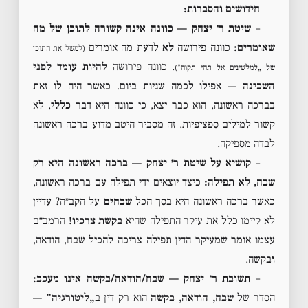
חידושים והסברות:
–
שיטת ר׳ יצחק — כוונה אינה קשורה לתוכן של מה
שאומרים:
כוונה פירושה
לא
לדעת מה אומרים
(למשל את התוכן
. כוונה פירושה
להיות עומד לפני
של „למלשינים אל תהי תקוה”)
השכינה
— אפילו לכמה שניות ביום. כאשר היה לו זאת
בברכה ראשונה, הוא כבר יצא, כי כוונה היא דבר
כללי
, לא
קשור למילים ספציפיות. זה מסביר היטב מדוע ברכה ראשונה
לבדה מספיקה.
–
קושיא על שיטת ר׳ יצחק — ברכה ראשונה היא רק
שבח, לא תפילה:
כיצד יוצאים ידי תפילה עם ברכה ראשונה,
כאשר ברכה ראשונה היא בסך הכל
שבחים
על הקב״ה? עדיין
לא קיימו כלל את עיקר התפילה שהיא
בקשת צרכיו
! הרמב״ם
עצמו אומר שמעיקר הדין תפילה צריכה להכיל שבח, הודאה,
ו
בקשה.
–
תשובת ר׳ יצחק — שבח/הודאה/בקשה אינו מעכב:
הסדר של
שבח, הודאה, בקשה
הוא רק דין ב
„ליטורגיה”
—