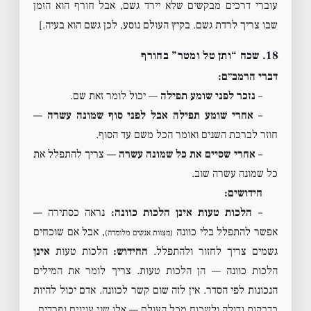
עוברי דרכים מבקשים שלא יירד גשם, אבל חורף הוא הזמן
שבו צריך לרדת גשם. בקיץ העולם נוסע, לכן גשם הוא בעיה.]
18. שכח “ותן טל ומטר” בחורף
דברי הרמב״ם:
–
נזכר לפני שומע תפילה
— יכול לומר זאת שם.
–
אחרי שומע תפילה אבל לפני סוף שמונה עשרה
—
חוזר לברכת השנים ואומר הכל משם עד הסוף.
–
אחרי שסיים את כל שמונה עשרה
— צריך להתפלל את
כל שמונה עשרה שוב.
חידושים:
–
הלכות טעות אינן הלכות כוונה:
נראה כסתירה —
אפשר להתפלל בלי כוונה
, אבל אם שוכחים
(מצוות אנשים מלומדה)
גשמים צריך לחזור ולהתפלל.
החידוש:
הלכות טעות
אינן
הלכות כוונה — הן הלכות טעות. צריך לומר את המילים
הנכונות לפי הסדר. אין לזה שום קשר לכוונה. אדם יכול להיות
בדבקות גדולה ולשכוח מכל העולם — אלו שני ענינים נפרדים.