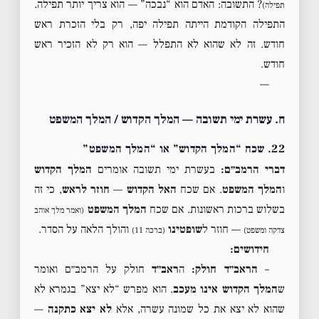
? התשובה: האדם הוא “נבכה” — הוא צריך יותר תפילה.
תפילה)
התפילה הקודמת הייתה תפילה יפה, רק בלי הזכרת ראש
חודש. זה לא שהוא לא התפלל — הוא רק לא הזכיר ראש
חודש.
—
ח. עשרת ימי תשובה — המלך הקדוש / המלך המשפט
22. שכח “המלך הקדוש” או “המלך המשפט”
דברי הרמב״ם:
בעשרת ימי תשובה אומרים
המלך הקדוש
ו
המלך המשפט
. אם שכח
האל הקדוש
—
חוזר לראש
, כי זה
בשלוש ברכות ראשונות. אם שכח
המלך המשפט
(ואמר מלך אוהב
— חוזר ל
שופטינו
והולך הלאה על הסדר.
צדקה ומשפט)
(ברכה 11)
חידושים:
–
הראב״ד חולק:
ה
ראב״ד
חולק על הרמב״ם ואומר
ש
המלך הקדוש אינו מעכב
. הוא מפרש “לא יצא” בגמרא לא
שהוא לא יצא את כל שמונה עשרה, אלא
לא יצא כתקנה
—