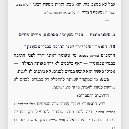
אבל לא במצב כזה. הוא מביא ראיות ממשה רבינו
(“שלח נא ביד
ומיוסף הצדיק
.
תשלח”)
(“והעליתם את עצמותי מזה”)
—
ג. סימני מינות — בגדי צבעונין, בארפוס, מודים מודים
10. האומר “איני יורד לפני התיבה בבגדי צבעונין”
הרמב״ם
:
מי שאומר “איני יורד לפני התיבה
(מגילה משנה)
בבגדי צבעונין” — “אף בלבנים לא ירד באותה תפילה” —
אפילו כאשר הוא לובש בגדים לבנים, לא נותנים לו לגשת.
פשט:
מי שמקפיד שמותר להתפלל רק בבגדים לבנים לא
מורשה לגשת לעמוד, כי זה סימן מינות.
חידושים והסברים:
–
רקע היסטורי:
עובדי עבודה זרה מסוימים
(אולי מוסלמים או
היה להם מנהג שמותר להתפלל רק בבגדים
קבוצות אחרות)
לבנים. גם היו קבוצות כאלה
בזמן המשנה שסברו
(אולי אסיים)
כך.