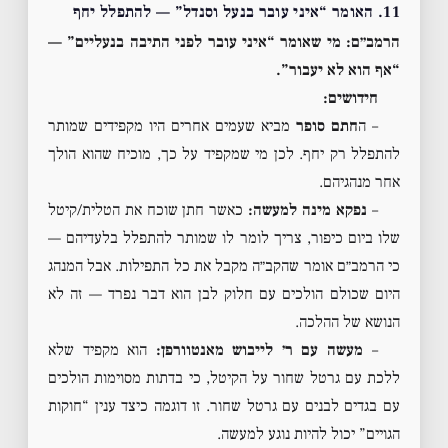
11. האומר “איני עובר בנעל וסנדל” — להתפלל יחף
הרמב״ם:
מי שאומר “איני עובר לפני התיבה בנעליים” —
“אף הוא לא יעבור”.
חידושים:
– ה
חתם סופר
מביא שעמים אחרים היו מקפידים שמותר
להתפלל רק יחף. לכן מי שמקפיד על כך, מוכיח שהוא הולך
אחר מנהגיהם.
–
נפקא מינה למעשה:
כאשר חתן שוכח את הטלית/קיטל
שלו ביום כיפור, צריך לומר לו שמותר להתפלל בלעדיהם —
כי הרמב״ם אומר שהקב״ה מקבל את כל התפילות. אבל המנהג
היום שכולם הולכים עם חלוק לבן הוא דבר נפרד — זה לא
הנושא של ההלכה.
–
מעשה עם ר׳ לייבוש מאנטוורפן:
הוא מקפיד שלא
ללכת עם גרטל שחור על הקיטל, כי בדתות מסוימות הולכים
עם בגדים לבנים עם גרטל שחור. זו דוגמה כיצד ענין “חוקות
הגויים” יכול להיות נוגע למעשה.