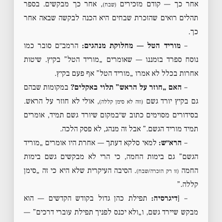
אחר כך — קודם מזכירים
, אחר כך מבקשים. בספר
(שבח)
תהלים רואים שהזכרת שבחים היא הכנה לבקשה שבאה אחר
כך.
–
מוריד הטל — מחלוקת מנהגים:
הרמב״ם סובר כמו
נוסח ספרד בזמננו — שאומרים „מוריד הטל” בקיץ. שיטות
אחרות בכלל לא אמרו „מוריד הטל” אף פעם בקיץ.
–
האם „חוזר על הראש” תלוי באקלים?
במקומות שבהם
גם בקיץ יורד גשם
, אולי לא חוזר על הראש.
(וזה לא סימן קללה)
בסידורים מסוימים כתוב ש״במקום שיורד גשם תמיד, אומרים
תמיד מוריד הגשם.” אבל זה מנהג, לא פסק הלכה.
–
הרא״ש:
למאי סלקא דעתך — אחרת היו אומרים „מוריד
הגשם” גם בימות החמה, כי הרי לא מבקשים גשם בימות
החמה
. הסיבה העיקרית שלא היא כי זה „סימן
(זו רק הזכרה/שבח)
קללה.”
– [
דיגרסיה:
תפילת כהן גדול בקודש הקדשים — הוא
מבקש שיירד גשם, ו„ולא יכנס לפניך תפילת עוברי דרכים” —