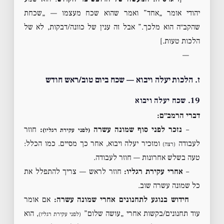
יהודי אומר „אחד” ואמר שהוא שכח מעצמו — „שכחת
שהקב״ה הוא מלכך.” אבל זה ענין של כוונה/דבקות, לא של
הלכות טעות.]
—
ז. הלכות יעלה ויבוא — שכח ביום טוב/ראש חודש
19. שכח יעלה ויבוא
דברי הרמב״ם:
–
נזכר לפני סוף שמונה עשרה
:
חוזר
(לפני עקירת רגליו)
לעבודה
ומזכיר יעלה ויבוא, אחר כך מסיים. כמו הכלל:
(רצה)
טעה בשלש אחרונות — חוזר לעבודה.
–
אחרי עקירת רגליו:
חוזר לראש — צריך להתפלל את
כל שמונה עשרה שוב.
חידוש בנוגע לתחנונים אחרי שמונה עשרה:
אם אומר
עוד תחנונים/בקשות אחרי „עושה שלום”
, הוא
(לפני עקירת רגליו)