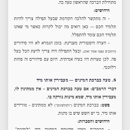
מתחילת הברכה שהראשון טעה בה.
חידושים:
– זה מתקשר להלכה הקודמת שבעל תפילה צריך להיות
תלמיד חכם — כאן רואים מה יכול לקרות כאשר מי שאינו
תלמיד חכם עומד להתפלל.
– הערה היסטורית מעניינת: בזמן הגמרא לא היו סידורים
, ובעל התפילה היה צריך לדעת הכל בעל
(הרמב״ם עצמו אומר זאת)
פה. לכן טעויות היו בעיה אמיתית. היום עם סידורים זה פחות
רלוונטי.
8. טעה בברכת המינים — מעבירין אותו מיד
דברי הרמב״ם:
אם טעה בברכת המינים – אין ממתינין לו,
מעבירין אותו מיד, שמא מינות נזרקה בו.
פשט:
בברכת המינים
לא ממתינים – מורידים
(“ולמלשינים”)
אותו מיד, כי יש חשש שיש בו מינות.
חידושים והסברות:
– הרמב״ם מציין שהנוסח המקורי היה “למינים”,