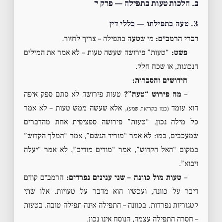
ב. הלכות טעות בתפילה — פרק י׳
3. טעה בתפילתו — כללי דין
דברי הרמב״ם:
מי ש
טעה
בתפילה – צריך לחזור.
פשט:
“טעות” פירושה שעשה טעות – לא אמר את המילים
הנכונות, או שכח חלק.
חידושים והסברות:
–
מה פירוש “טעה”?
טעות פירושה לא סתם ספק איפה
הוא עומד
, אלא שעשה ממש טעות – לא אמר
(כמו בקריאת שמע)
כל מילה נכון. “טעות” פירושה ספציפית אחת מהדברים
שמעכבים, כמו: לא אמר “מוריד הגשם”, אמר “המלך הקדוש”
במקום “האל הקדוש”, אמר “מודים מודים”, לא אמר “יעלה
ויבוא”.
–
טעות מול כוונה – שני ענינים נפרדים:
הרמב״ם קודם
דיבר על כוונה, ועכשיו הוא מדבר על טעויות. אלו שתי
קטגוריות נפרדות. בכוונה – התפילה אינה תפילה טובה. בטעות
– חסרה התפילה עצמה, הנוסח אינו נכון.