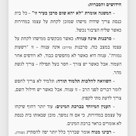
חידושים והסברות:
–
המשנה אומרת “לא יהא שום סרבן בעיר זו”
– כל בית
כנסת צריך שיהיה מישהו שמוכן לקחת על עצמו במהירות
כאשר שליח הציבור נכשל.
–
סרבנות אינה ענווה:
כאשר מבקשים ממישהו לקחת על
עצמו במצב כזה, סרבנות
אינה ענווה – זו “רשעות
(סירוב)
גמורה”. ענווה היא כאשר לא מחפשים כבוד, לא רודפים אחר
העמוד. אבל כאשר יש צורך – חסר בעל תפילה – צריך לגשת
מהר.
–
השוואה להלכות תלמוד תורה:
תלמיד לא צריך לחפש
לומר דברים לפני הרב – זו ענווה. אבל כאשר יש חילול השם,
צריך לדעת מתי לקפוץ.
–
הענין המיוחד בברכת המינים:
עוד יותר דחוף שיקחו
על עצמם במהירות, כי אם זה נמשך, מובן שבאותו בית כנסת
לא אומרים כראוי ברכת המינים.
–
רבינו מנוח
אומר שבדרך כלל יותר יפה להסתייג
,
(ענווה)