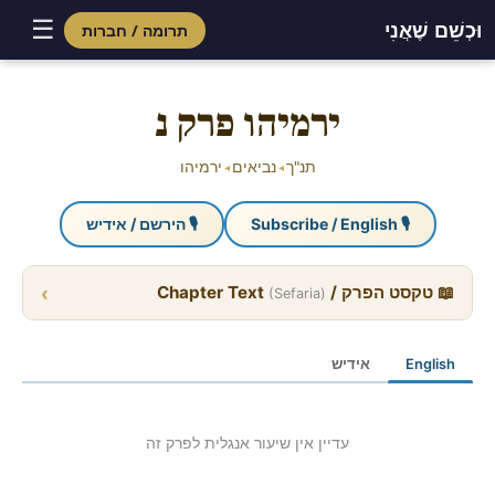
☰
וּכְשֵׁם שֶׁאֲנִי
תרומה / חברות
Skip
to
ירמיהו פרק נ
content
תנ"ך
נביאים
ירמיהו
◂
◂
🎙 Subscribe / English
🎙 הירשם / אידיש
›
📖 טקסט הפרק / Chapter Text
(Sefaria)
English
אידיש
עדיין אין שיעור אנגלית לפרק זה